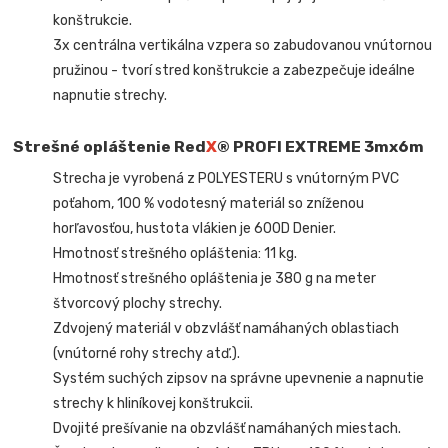
konštrukcie.
3x centrálna vertikálna vzpera so zabudovanou vnútornou
pružinou - tvorí stred konštrukcie a zabezpečuje ideálne
napnutie strechy.
Strešné opláštenie Red
X
® PROFI EXTREME
3mx6m
Strecha je vyrobená z POLYESTERU s vnútorným PVC
poťahom, 100 % vodotesný materiál so zníženou
horľavosťou, hustota vlákien je 600D Denier.
Hmotnosť strešného opláštenia: 11 kg.
Hmotnosť strešného opláštenia je 380 g na meter
štvorcový plochy strechy.
Zdvojený materiál v obzvlášť namáhaných oblastiach
(vnútorné rohy strechy atď.).
Systém suchých zipsov na správne upevnenie a napnutie
strechy k hliníkovej konštrukcii.
Dvojité prešívanie na obzvlášť namáhaných miestach.