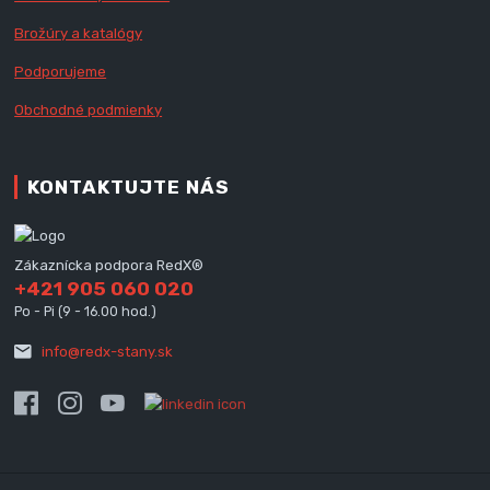
Brožúry a katalógy
Podporujeme
Obchodné podmienky
KONTAKTUJTE NÁS
Zákaznícka podpora RedX®
+421 905 060 020
Po - Pi (9 - 16.00 hod.)
info@redx-stany.sk