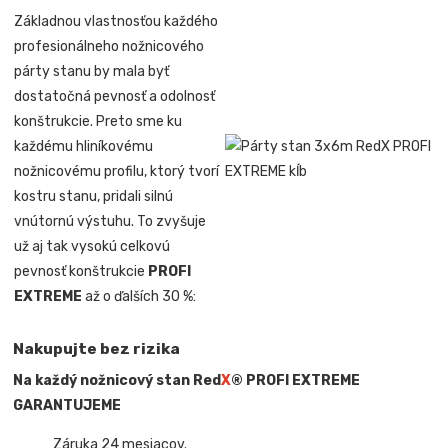
Základnou vlastnosťou každého
profesionálneho nožnicového
párty stanu by mala byť
dostatočná pevnosť a odolnosť
konštrukcie. Preto sme ku
každému hliníkovému
nožnicovému profilu, ktorý tvorí
kostru stanu, pridali silnú
vnútornú výstuhu. To zvyšuje
už aj tak vysokú celkovú
pevnosť konštrukcie
PROFI
EXTREME
až o ďalších 30 %:
Nakupujte bez rizika
Na každý nožnicový stan Red
X
® PROFI EXTREME
GARANTUJEME
Záruka 24 mesiacov.