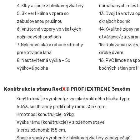
4. Kĺby a spoje z hliníkovej zliatiny
namáhaných miest
5. 3x vertikálna vzpera so
13. Dvojitá vrstva o
zabudovanou pružinou
okrajoch bočníc
6. Vnútorné vzpery vo všetkých
14. Kvalitné zipsy na
nožnicových profiloch
otváranie/zatvárani
7. Nylonové oká v rohoch strechy
15. Rolovacie uzatv
pre kotviace laná
široké dvere
8. Nastaviteľná výška - 5x
16. PVC límce na sp
výšková poloha
bočných stien proti
Konštrukcia stanu Red
X
® PROFI EXTREME
3mx6m
Konštrukcia je vyrobená z vysokokvalitného hliníka typu
6063, šesťhranný profil nohy rámu, Ø 57 mm.
Hmotnosť konštrukcie: 69kg.
Výška rámu (konštrukcie) v zloženom stave
(nerozloženom): 155 cm.
Spoje a spojky vyrobené z hliníkovej zliatiny zabezpečujú