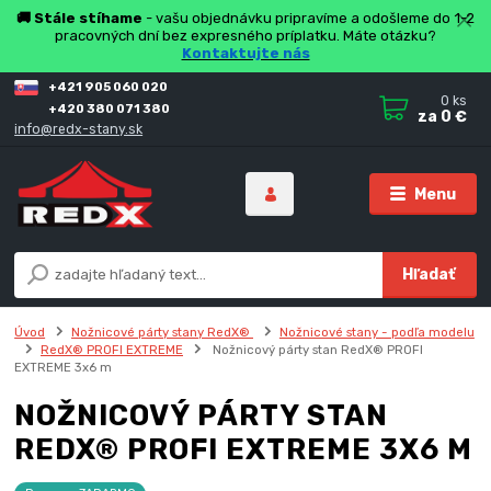
🚚 Stále stíhame
- vašu objednávku pripravíme a odošleme do 1-2
pracovných dní bez expresného príplatku. Máte otázku?
Kontaktujte nás
+421 905 060 020
0
ks
+420 380 071 380
za
0 €
info@redx-stany.sk
Menu
Hľadať
Úvod
Nožnicové párty stany RedX®
Nožnicové stany - podľa modelu
RedX® PROFI EXTREME
Nožnicový párty stan RedX® PROFI
EXTREME 3x6 m
NOŽNICOVÝ PÁRTY STAN
REDX® PROFI EXTREME 3X6 M