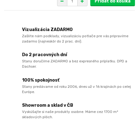
Pridať do košíka
Vizualizácia ZADARMO
Zašlite nám podklady, vizualizáciu potlače pre vás pripravíme
zadarmo (najneskôr do 2 prac. dní).
Do 2 pracovných dní
Stany doručíme ZADARMO a bez expresného príplatku. DPD a
Dachser.
100% spokojnosť
Stany predávame od roku 2006, dnes už v 16 krajinách po celej
Európe.
Showroom a sklad v ČB
Vyskúšajte si naše produkty osobne. Máme cez 1700 m²
skladových plôch.