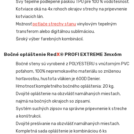
Švy tepelne podlepené páskou TPU pre 100 % vodotesnosť.
Kotviace oká na 4x rohoch okrajov strechy na pripevnenie
kotviacich lán.
Možnosť
potlače strechy stanu
vinylovým tepelným
transferom alebo digitálnou sublimáciou.
Široký výber farebných kombinácií.
Bočné opláštenie Red
X
® PROFI EXTREME
3mx6m
Bočné steny sú vyrobené z POLYESTERU s vnútorným PVC
poťahom, 100% nepremokavého materiálu so zníženou
horľavosťou, hustota vlákien je 600D Denier.
Hmotnosť kompletného bočného opláštenia: 20 kg.
Dvojité opláštenie na obzvlášť namáhaných miestach,
najmä na bočných okrajoch so zipsami.
Systém suchých zipsov na správne pripevnenie k streche
a konštrukcii.
Dvojité prešívanie na obzvlášť namáhaných miestach.
Kompletná sada opláštenie je kombináciou 6 ks