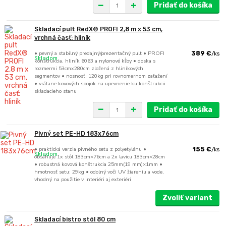
Pridať do košíka
Skladací pult RedX® PROFI 2,8 m x 53 cm,
vrchná časť: hliník
• pevný a stabilný predajný/prezentačný pult • PROFI
389 €
/
ks
Skladom
konštrukcia, hliník 6063 a nylonové kĺby • doska s
rozmermi 53cmx280cm zložená z hliníkových
segmentov • nosnosť: 120kg pri rovnomernom zaťažení
• vrátane kovových spojok na upevnenie ku konštrukcii
skladacieho stanu
Pridať do košíka
Pivný set PE-HD 183x76cm
• praktická verzia pivného setu z polyetylénu •
155 €
/
ks
Skladom
obsahuje 1x stôl 183cm×76cm a 2x lavicu 183cm×28cm
• robustná kovová konštrukcia 25mm(19 mm)×1mm •
hmotnosť setu: 29kg • odolný voči UV žiareniu a vode,
vhodný na použitie v interiéri aj exteriéri
Zvoliť variant
Skladací bistro stôl 80 cm