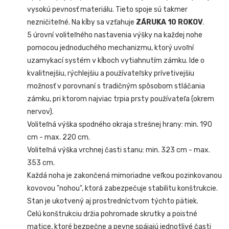
vysokú pevnosť materiálu. Tieto spoje sú takmer
nezničiteľné. Na kĺby sa vzťahuje
ZÁRUKA 10 ROKOV
.
5 úrovní voliteľného nastavenia výšky na každej nohe
pomocou jednoduchého mechanizmu, ktorý uvoľní
uzamykací systém v kĺboch vytiahnutím zámku. Ide o
kvalitnejšiu, rýchlejšiu a používateľsky prívetivejšiu
možnosť v porovnaní s tradičným spôsobom stláčania
zámku, pri ktorom najviac trpia prsty používateľa (okrem
nervov).
Voliteľná výška spodného okraja strešnej hrany: min. 190
cm - max. 220 cm.
Voliteľná výška vrchnej časti stanu: min. 323 cm - max.
353 cm.
Každá noha je zakončená mimoriadne veľkou pozinkovanou
kovovou "nohou", ktorá zabezpečuje stabilitu konštrukcie.
Stan je ukotvený aj prostredníctvom týchto pätiek.
Celú konštrukciu držia pohromade skrutky a poistné
matice, ktoré bezpečne a pevne spájajú jednotlivé časti