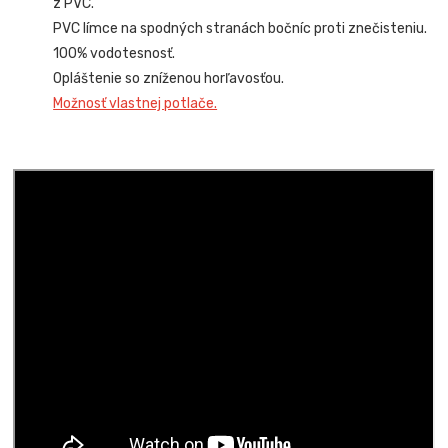
z PVC.
PVC límce na spodných stranách bočníc proti znečisteniu.
100% vodotesnosť.
Opláštenie so zníženou horľavosťou.
Možnosť vlastnej potlače.