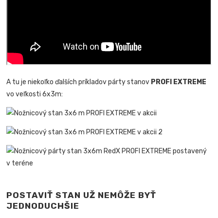
A
tu je niekoľko ďalších príkladov párty stanov
PROFI EXTREME
vo veľkosti 6x3m:
POSTAVIŤ STAN UŽ NEMÔŽE BYŤ
JEDNODUCHŠIE