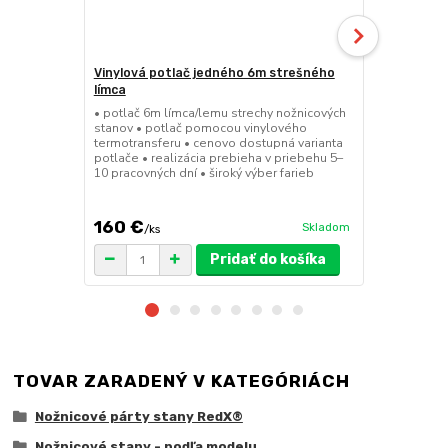
Vinylová potlač jedného 6m strešného
24kg ECO M
límca
nožnicové s
• potlač 6m límca/lemu strechy nožnicových
• sada 2x ks
stanov • potlač pomocou vinylového
stanov • hmo
termotransferu • cenovo dostupná varianta
30x30x6 cm •
potlače • realizácia prebieha v priebehu 5–
polymér • ma
10 pracovných dní • široký výber farieb
ruda (magnet
pre väčšie z
160 €
75 €
Skladom
/
ks
/
ks
Pridať do košíka
TOVAR ZARADENÝ V KATEGÓRIÁCH
Nožnicové párty stany RedX®
Nožnicové stany - podľa modelu