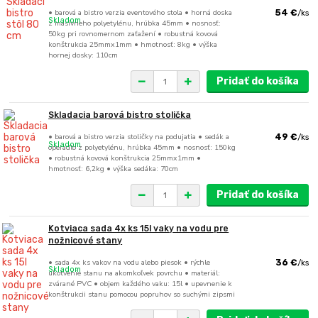
• barová a bistro verzia eventového stola • horná doska
54 €
/
ks
Skladom
z masívneho polyetylénu, hrúbka 45mm • nosnosť:
50kg pri rovnomernom zaťažení • robustná kovová
konštrukcia 25mmx1mm • hmotnosť: 8kg • výška
hornej dosky: 110cm
Pridať do košíka
Skladacia barová bistro stolička
• barová a bistro verzia stoličky na podujatia • sedák a
49 €
/
ks
Skladom
operadlo z polyetylénu, hrúbka 45mm • nosnosť: 150kg
• robustná kovová konštrukcia 25mmx1mm •
hmotnosť: 6,2kg • výška sedáka: 70cm
Pridať do košíka
Kotviaca sada 4x ks 15l vaky na vodu pre
nožnicové stany
• sada 4x ks vakov na vodu alebo piesok • rýchle
36 €
/
ks
Skladom
ukotvenie stanu na akomkoľvek povrchu • materiál:
zvárané PVC • objem každého vaku: 15l • upevnenie k
konštrukcii stanu pomocou popruhov so suchými zipsmi