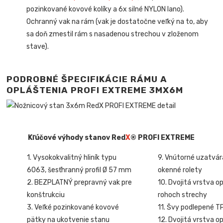
pozinkované kovové kolíky a 6x silné NYLON lano).
Ochranný vak na rám (vak je dostatočne veľký na to, aby
sa doň zmestil rám s nasadenou strechou v zloženom
stave).
PODROBNÉ ŠPECIFIKÁCIE RÁMU A
OPLÁŠTENIA PROFI EXTREME
3MX6M
Kľúčové výhody stanov Red
X
® PROFI EXTREME
1. Vysokokvalitný hliník typu
9. Vnútorné uzatvár
6063, šesťhranný profil Ø 57 mm
okenné rolety
2. BEZPLATNÝ prepravný vak pre
10. Dvojitá vrstva o
konštrukciu
rohoch strechy
3. Veľké pozinkované kovové
11. Švy podlepené T
pätky na ukotvenie stanu
12. Dvojitá vrstva o