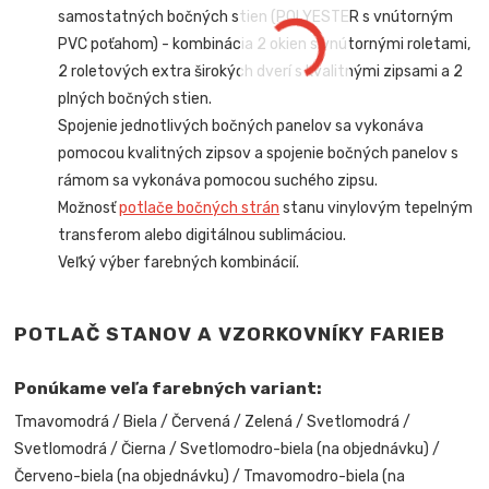
samostatných bočných stien (POLYESTER s vnútorným
PVC poťahom) -
kombinácia 2 okien s vnútornými roletami,
2 roletových extra širokých dverí s kvalitnými zipsami a 2
plných bočných stien.
Spojenie jednotlivých bočných panelov sa vykonáva
pomocou kvalitných zipsov a spojenie bočných panelov s
rámom sa vykonáva pomocou suchého zipsu.
Možnosť
potlače bočných strán
stanu vinylovým tepelným
transferom alebo digitálnou sublimáciou.
Veľký výber farebných kombinácií.
POTLAČ STANOV A VZORKOVNÍKY FARIEB
Ponúkame veľa farebných variant:
Tmavomodrá / Biela / Červená / Zelená / Svetlomodrá /
Svetlomodrá / Čierna / Svetlomodro-biela (na objednávku) /
Červeno-biela (na objednávku) / Tmavomodro-biela (na