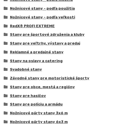
Nožnicové stany - podľa použitia
Nožnicové stany - podľa veľkosti
RedX® PROFI EXTREME
Stany pre športové združenia a kluby
Stany pre veľtrhy, výstavy a predaj
Reklamné a predajné stany
Stany na oslavy a catering
Svadobné stany
Závodné stany pre motoristické športy
Stany pre obce, mestá a regióny
Stany pre hasičov
Stany pre políciu a armádu
Nožnicové párty stany 3x6 m
Nožnicové párty stany 6x3 m