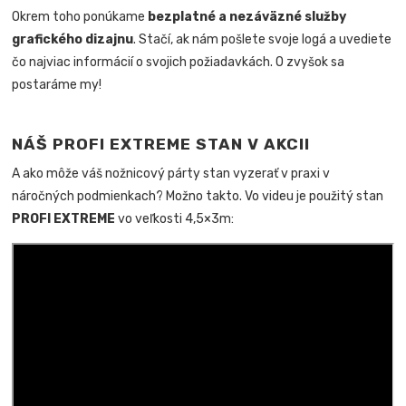
Okrem toho ponúkame
bezplatné a nezáväzné služby
grafického dizajnu
. Stačí, ak nám pošlete svoje logá a uvediete
čo najviac informácií o svojich požiadavkách. O zvyšok sa
postaráme my!
NÁŠ PROFI EXTREME STAN V AKCII
A ako môže váš nožnicový párty stan vyzerať v praxi v
náročných podmienkach? Možno takto. Vo videu je použitý stan
PROFI EXTREME
vo veľkosti 4,5×3m: