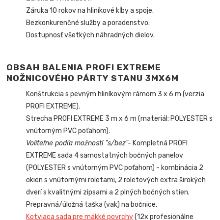
Záruka 10 rokov na hliníkové kĺby a spoje.
Bezkonkurenčné služby a poradenstvo.
Dostupnosť všetkých náhradných dielov.
OBSAH BALENIA PROFI EXTREME
NOŽNICOVÉHO PÁRTY STANU
3MX6M
Konštrukcia s pevným hliníkovým rámom 3 x 6 m (verzia
PROFI EXTREME).
Strecha PROFI EXTREME 3 m x 6 m (materiál: POLYESTER s
vnútorným PVC poťahom).
Voliteľne podľa možností "s/bez"-
Kompletná PROFI
EXTREME sada 4 samostatných bočných panelov
(POLYESTER s vnútorným PVC poťahom) - kombinácia 2
okien s vnútornými roletami, 2 roletových extra širokých
dverí s kvalitnými zipsami a 2 plných bočných stien.
Prepravná/úložná taška (vak) na bočnice.
Kotviaca sada pre mäkké povrchy
(12x profesionálne