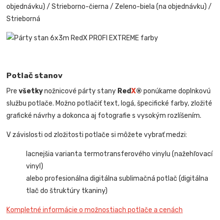
objednávku) / Strieborno-čierna / Zeleno-biela (na objednávku) /
Strieborná
Potlač stanov
Pre
všetky
nožnicové párty stany
Red
X
®
ponúkame doplnkovú
službu potlače. Možno potlačiť text, logá, špecifické farby, zložité
grafické návrhy a dokonca aj fotografie s vysokým rozlíšením.
V závislosti od zložitosti potlače si môžete vybrať medzi:
lacnejšia varianta termotransferového vinylu (nažehľovací
vinyl)
alebo profesionálna digitálna sublimačná potlač (digitálna
tlač do štruktúry tkaniny)
Kompletné informácie o možnostiach potlače a cenách