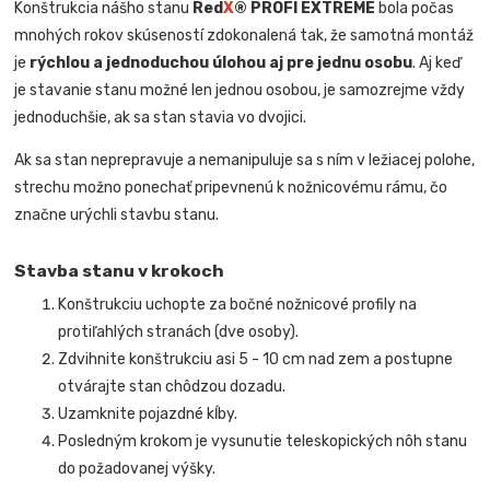
Konštrukcia nášho stanu
Red
X
® PROFI EXTREME
bola počas
mnohých rokov skúseností zdokonalená tak, že samotná montáž
je
rýchlou a jednoduchou úlohou aj pre jednu osobu
. Aj keď
je stavanie stanu možné len jednou osobou, je samozrejme vždy
jednoduchšie, ak sa stan stavia vo dvojici.
Ak sa stan neprepravuje a nemanipuluje sa s ním v ležiacej polohe,
strechu možno ponechať pripevnenú k nožnicovému rámu, čo
značne urýchli stavbu stanu.
Stavba stanu v krokoch
Konštrukciu uchopte za bočné nožnicové profily na
protiľahlých stranách (dve osoby).
Zdvihnite konštrukciu asi 5 - 10 cm nad zem a postupne
otvárajte stan chôdzou dozadu.
Uzamknite pojazdné kĺby.
Posledným krokom je vysunutie teleskopických nôh stanu
do požadovanej výšky.