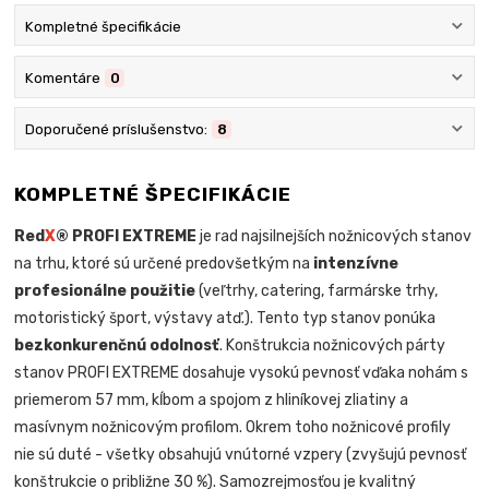
Kompletné špecifikácie
Komentáre
0
Doporučené príslušenstvo:
8
KOMPLETNÉ ŠPECIFIKÁCIE
Red
X
® PROFI EXTREME
je rad najsilnejších nožnicových stanov
na trhu, ktoré sú určené predovšetkým na
intenzívne
profesionálne použitie
(veľtrhy, catering, farmárske trhy,
motoristický šport, výstavy atď.). Tento typ stanov ponúka
bezkonkurenčnú odolnosť
. Konštrukcia nožnicových párty
stanov PROFI EXTREME dosahuje vysokú pevnosť vďaka nohám s
priemerom 57 mm, kĺbom a spojom z hliníkovej zliatiny a
masívnym nožnicovým profilom. Okrem toho nožnicové profily
nie sú duté - všetky obsahujú vnútorné vzpery (zvyšujú pevnosť
konštrukcie o približne 30 %). Samozrejmosťou je kvalitný