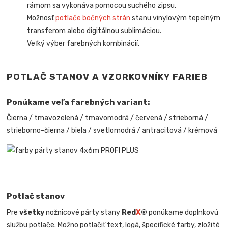
rámom sa vykonáva pomocou suchého zipsu.
Možnosť
potlače bočných strán
stanu vinylovým tepelným
transferom alebo digitálnou sublimáciou.
Veľký výber farebných kombinácií.
POTLAČ STANOV A VZORKOVNÍKY FARIEB
Ponúkame veľa farebných variant:
Čierna / tmavozelená / tmavomodrá / červená / strieborná /
strieborno-čierna / biela / svetlomodrá / antracitová / krémová
Potlač stanov
Pre
všetky
nožnicové párty stany
Red
X
®
ponúkame doplnkovú
službu potlače. Možno potlačiť text, logá, špecifické farby, zložité