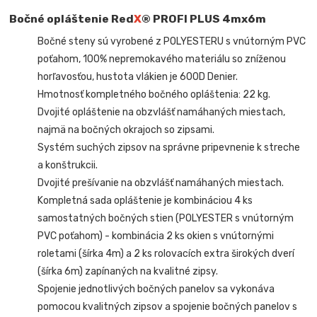
Bočné opláštenie Red
X
® PROFI PLUS
4mx6m
Bočné steny sú vyrobené z POLYESTERU s vnútorným PVC
poťahom, 100% nepremokavého materiálu so zníženou
horľavosťou, hustota vlákien je 600D Denier.
Hmotnosť kompletného bočného opláštenia: 22 kg.
Dvojité opláštenie na obzvlášť namáhaných miestach,
najmä na bočných okrajoch so zipsami.
Systém suchých zipsov na správne pripevnenie k streche
a konštrukcii.
Dvojité prešívanie na obzvlášť namáhaných miestach.
Kompletná sada opláštenie je kombináciou 4 ks
samostatných bočných stien (POLYESTER s vnútorným
PVC poťahom) - kombinácia 2 ks okien s vnútornými
roletami (šírka 4m) a 2 ks rolovacích extra širokých dverí
(šírka 6m) zapínaných na kvalitné zipsy.
Spojenie jednotlivých bočných panelov sa vykonáva
pomocou kvalitných zipsov a spojenie bočných panelov s