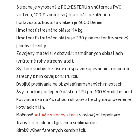
Strecha je vyrobená z POLYESTERU s vnútornou PVC
vrstvou, 100 % vodotesný materiál so zníženou
horľavosťou, hustota vlákien je 600D Denier.
Hmotnosť strešného plášťa: 14 kg.
Hmotnosť strešného plášťa je 380 g na meter štvorcový
plochy strechy.
Zdvojený materiál v obzvlášť namáhaných oblastiach
(vnútorné rohy strechy atď.).
Systém suchých zipsov na správne upevnenie a napnutie
strechy k hliníkovej konštrukcii.
Dvojité prešívanie na obzvlášť namáhaných miestach.
Švy tepelne podlepené páskou TPU pre 100 % vodotesnosť.
Kotviace oká na 4x rohoch okrajov strechy na pripevnenie
kotviacich lán.
Možnosť
potlače strechy stanu
vinylovým tepelným
transferom alebo digitálnou sublimáciou.
Široký výber farebných kombinácií.