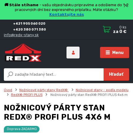
🚚 Stále stíhame
- vašu objednávku pripravíme a odošleme do 1-2
pracovných dní bez expresného príplatku. Máte otázku?
Kontaktujte nás
+421 905 060 020
0
ks
+420 380 071 380
za
0 €
info@redx-stany.sk
Menu
Hľadať
Úvod
Nožnicové párty stany RedX®
Nožnicové stany - podľa modelu
RedX® PROFI PLUS
Nožnicový párty stan RedX® PROFI PLUS 4x6 m
NOŽNICOVÝ PÁRTY STAN
REDX® PROFI PLUS 4X6 M
Doprava ZADARMO