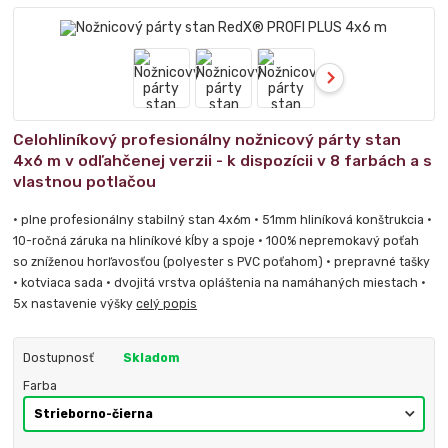
Celohliníkový profesionálny nožnicový párty stan
4x6 m v odľahčenej verzii - k dispozícii v 8 farbách a s
vlastnou potlačou
• plne profesionálny stabilný stan 4x6m • 51mm hliníková konštrukcia •
10-ročná záruka na hliníkové kĺby a spoje • 100% nepremokavý poťah
so zníženou horľavosťou (polyester s PVC poťahom) • prepravné tašky
• kotviaca sada • dvojitá vrstva opláštenia na namáhaných miestach •
5x nastavenie výšky
celý popis
Dostupnosť
Skladom
Farba