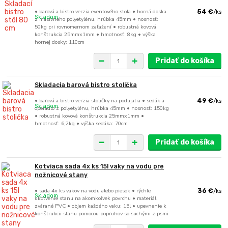
• barová a bistro verzia eventového stola • horná doska
54 €
/
ks
Skladom
z masívneho polyetylénu, hrúbka 45mm • nosnosť:
50kg pri rovnomernom zaťažení • robustná kovová
konštrukcia 25mmx1mm • hmotnosť: 8kg • výška
hornej dosky: 110cm
Pridať do košíka
Skladacia barová bistro stolička
• barová a bistro verzia stoličky na podujatia • sedák a
49 €
/
ks
Skladom
operadlo z polyetylénu, hrúbka 45mm • nosnosť: 150kg
• robustná kovová konštrukcia 25mmx1mm •
hmotnosť: 6,2kg • výška sedáka: 70cm
Pridať do košíka
Kotviaca sada 4x ks 15l vaky na vodu pre
nožnicové stany
• sada 4x ks vakov na vodu alebo piesok • rýchle
36 €
/
ks
Skladom
ukotvenie stanu na akomkoľvek povrchu • materiál:
zvárané PVC • objem každého vaku: 15l • upevnenie k
konštrukcii stanu pomocou popruhov so suchými zipsmi