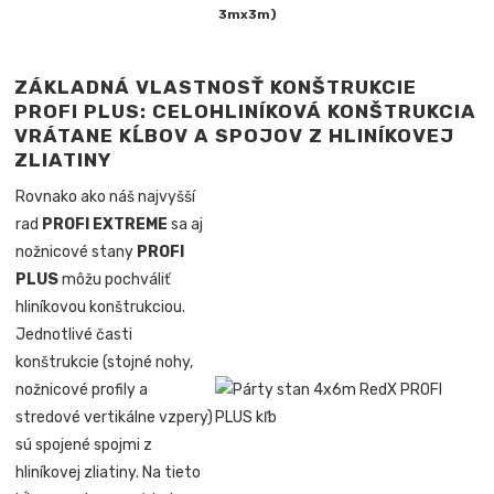
3mx3m)
ZÁKLADNÁ VLASTNOSŤ KONŠTRUKCIE
PROFI PLUS: CELOHLINÍKOVÁ KONŠTRUKCIA
VRÁTANE KĹBOV A SPOJOV Z HLINÍKOVEJ
ZLIATINY
Rovnako ako náš najvyšší
rad
PROFI EXTREME
sa aj
nožnicové stany
PROFI
PLUS
môžu pochváliť
hliníkovou konštrukciou.
Jednotlivé časti
konštrukcie (stojné nohy,
nožnicové profily a
stredové vertikálne vzpery)
sú spojené spojmi z
hliníkovej zliatiny. Na tieto