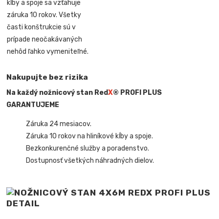
kĺby a spoje sa vzťahuje
záruka 10 rokov. Všetky
časti konštrukcie sú v
prípade neočakávaných
nehôd ľahko vymeniteľné.
Nakupujte bez rizika
Na každý nožnicový stan Red
X
® PROFI PLUS
GARANTUJEME
Záruka 24 mesiacov.
Záruka 10 rokov na hliníkové kĺby a spoje.
Bezkonkurenčné služby a poradenstvo.
Dostupnosť všetkých náhradných dielov.