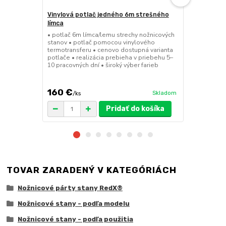
Vinylová potlač jedného 6m strešného
24kg ECO M
límca
nožnicové s
• potlač 6m límca/lemu strechy nožnicových
• sada 2x ks
stanov • potlač pomocou vinylového
stanov • hmo
termotransferu • cenovo dostupná varianta
30x30x6 cm •
potlače • realizácia prebieha v priebehu 5–
polymér • ma
10 pracovných dní • široký výber farieb
ruda (magnet
pre väčšie z
160 €
75 €
Skladom
/
ks
/
ks
Pridať do košíka
TOVAR ZARADENÝ V KATEGÓRIÁCH
Nožnicové párty stany RedX®
Nožnicové stany - podľa modelu
Nožnicové stany - podľa použitia