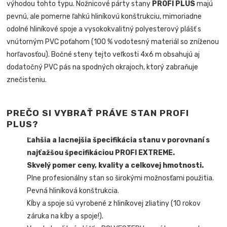
výhodou tohto typu. Nožnicové párty stany
PROFI PLUS
majú
pevnú, ale pomerne ľahkú hliníkovú konštrukciu, mimoriadne
odolné hliníkové spoje a vysokokvalitný polyesterový plášť s
vnútorným PVC poťahom (100 % vodotesný materiál so zníženou
horľavosťou). Bočné steny tejto veľkosti 4x6 m obsahujú aj
dodatočný PVC pás na spodných okrajoch, ktorý zabraňuje
znečisteniu.
PREČO SI VYBRAŤ PRÁVE STAN PROFI
PLUS?
Ľahšia a lacnejšia špecifikácia stanu v porovnaní s
najťažšou špecifikáciou PROFI EXTREME.
Skvelý pomer ceny, kvality a celkovej hmotnosti.
Plne profesionálny stan so širokými možnosťami použitia.
Pevná hliníková konštrukcia.
Kĺby a spoje sú vyrobené z hliníkovej zliatiny (10 rokov
záruka na kĺby a spoje!).