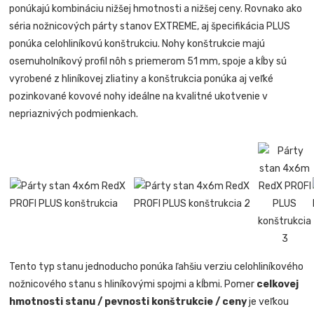
ponúkajú kombináciu nižšej hmotnosti a nižšej ceny. Rovnako ako
séria nožnicových párty stanov EXTREME, aj špecifikácia PLUS
ponúka celohliníkovú konštrukciu. Nohy konštrukcie majú
osemuholníkový profil nôh s priemerom 51 mm, spoje a kĺby sú
vyrobené z hliníkovej zliatiny a konštrukcia ponúka aj veľké
pozinkované kovové nohy ideálne na kvalitné ukotvenie v
nepriaznivých podmienkach.
Tento typ stanu jednoducho ponúka ľahšiu verziu celohliníkového
nožnicového stanu s hliníkovými spojmi a kĺbmi. Pomer
celkovej
hmotnosti stanu / pevnosti konštrukcie / ceny
je veľkou