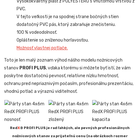
Vysokokvalitný plášť z POLYESTERU s vnútornou vrstvou z
PVC.
V tejto veľkosti je na spodnej strane bočných stien
dodatočný PVC pás, ktorý zabraňuje znečisteniu.
100 % vodeodolnosť.
Opláštenie so zníženou horľavosťou.
Možnosť vlastnej potlače.
Toto je len malý zoznam výhod nášho modelu nožnicových
stanov
PROFI PLUS
, vďaka ktorému si môžete byť istí, že vám
poskytne dostatočnú pevnosť, relatívne nízku hmotnosť,
ochranu pred nepriaznivým počasím, profesionálnu prezentáciu,
vhodnú potlač a výraznú viditeľnosť.
Red
X
® PROFI PLUS je rad ľahkých, ale pevných profesionálnych
nožnicových stanov za prijateľnú cenu (na obrázkoch rozmer