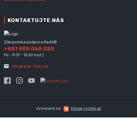
KONTAKTUJTE NÁS
Zákaznícka podpora RedX®
+421 905 060 020
Po - Pi (9 - 16.00 hod.)
info@redx-stany.sk
Vytvorené na
Eshop-rychlo.sk