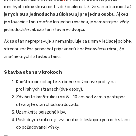
mnohých rokov skúseností zdokonalená tak, že samotná montáž
je
rýchlou a jednoduchou úlohou aj pre jednu osobu
. Aj keď
je stavanie stanu možné len jednou osobou, je samozrejme vždy
jednoduchšie, ak sa stan stavia vo dvojici.
Ak sa stan neprepravuje a nemanipuluje sa s ním v ležiacej polohe,
strechu možno ponechať pripevnenú k nožnicovému rámu, čo
značne urýchli stavbu stanu.
Stavba stanu v krokoch
Konštrukciu uchopte za bočné nožnicové profily na
protiľahlých stranách (dve osoby).
Zdvihnite konštrukciu asi 5 - 10 cm nad zem a postupne
otvárajte stan chôdzou dozadu.
Uzamknite pojazdné kĺby.
Posledným krokom je vysunutie teleskopických nôh stanu
do požadovanej výšky.