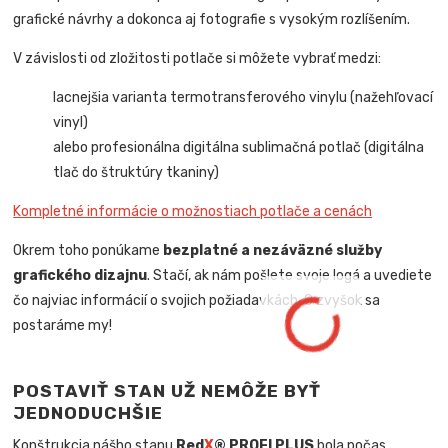
grafické návrhy a dokonca aj fotografie s vysokým rozlíšením.
V závislosti od zložitosti potlače si môžete vybrať medzi:
lacnejšia varianta termotransferového vinylu (nažehľovací
vinyl)
alebo profesionálna digitálna sublimačná potlač (digitálna
tlač do štruktúry tkaniny)
Kompletné informácie o možnostiach potlače a cenách
Okrem toho ponúkame
bezplatné a nezáväzné služby
grafického dizajnu
. Stačí, ak nám pošlete svoje logá a uvediete
čo najviac informácií o svojich požiadavkách. O zvyšok sa
postaráme my!
POSTAVIŤ STAN UŽ NEMÔŽE BYŤ
JEDNODUCHŠIE
Konštrukcia nášho stanu
Red
X
® PROFI PLUS
bola počas