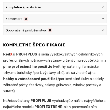
Kompletné špecifikácie
Komentáre
0
Doporučené príslušenstvo:
8
KOMPLETNÉ ŠPECIFIKÁCIE
Red
X
® PROFI PLUS
je séria vysokokvalitných celohliníkových
profesionálnych nožnicových stanov určených predovšetkým na
plne profesionálne použitie
(veľtrhy, catering, farmárske
trhy, motoristický šport, výstavy atď.), ale sú vhodné aj na
hobby a voľnočasové použitie
(športové a iné kluby a oddiely,
záhradné párty, festivaly, oslavy, grilovanie, rybolov, preteky a
súťaže).
Nožnicové stany
PROFI PLUS
vychádzajú z nášho najvyššieho a
najťažšieho modelu
PROFI EXTREME
, ale v porovnaní s ním