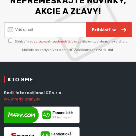
NEPREMEŠKAJTE NOVINKY,
AKCIE A ZĽAVY!
Prihlásiť sa
Súhlasím so
spracovaním osobných údajov
za účelom zasielania newslettera.
Môžete sa kedykoľvek odhlásiť. Zasielame raz za 14 dní.
KTO SME
Red
X
International CZ s.r.o.
www.redx-stany.sk