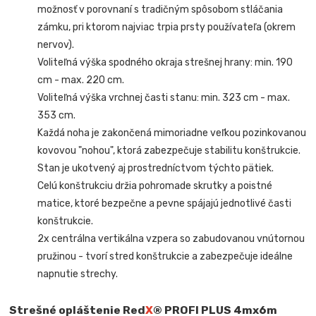
možnosť v porovnaní s tradičným spôsobom stláčania
zámku, pri ktorom najviac trpia prsty používateľa (okrem
nervov).
Voliteľná výška spodného okraja strešnej hrany: min. 190
cm - max. 220 cm.
Voliteľná výška vrchnej časti stanu: min. 323 cm - max.
353 cm.
Každá noha je zakončená mimoriadne veľkou pozinkovanou
kovovou "nohou", ktorá zabezpečuje stabilitu konštrukcie.
Stan je ukotvený aj prostredníctvom týchto pätiek.
Celú konštrukciu držia pohromade skrutky a poistné
matice, ktoré bezpečne a pevne spájajú jednotlivé časti
konštrukcie.
2x centrálna vertikálna vzpera so zabudovanou vnútornou
pružinou - tvorí stred konštrukcie a zabezpečuje ideálne
napnutie strechy.
Strešné opláštenie Red
X
®
PROFI PLUS
4mx6m