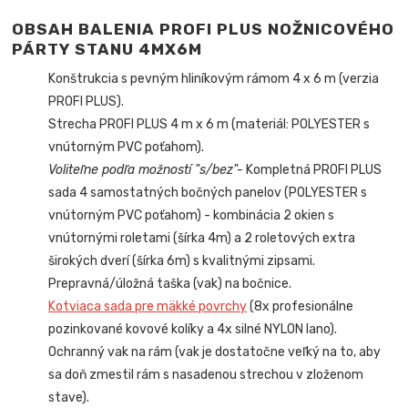
OBSAH BALENIA PROFI PLUS NOŽNICOVÉHO
PÁRTY STANU
4MX6M
Konštrukcia s pevným hliníkovým rámom 4 x 6 m (verzia
PROFI PLUS).
Strecha PROFI PLUS 4 m x 6 m (materiál: POLYESTER s
vnútorným PVC poťahom).
Voliteľne podľa možností "s/bez"-
Kompletná PROFI PLUS
sada 4 samostatných bočných panelov (POLYESTER s
vnútorným PVC poťahom) - kombinácia 2 okien s
vnútornými roletami (šírka 4m) a 2 roletových extra
širokých dverí (šírka 6m) s kvalitnými zipsami.
Prepravná/úložná taška (vak) na bočnice.
Kotviaca sada pre mäkké povrchy
(8x profesionálne
pozinkované kovové kolíky a 4x silné NYLON lano).
Ochranný vak na rám (vak je dostatočne veľký na to, aby
sa doň zmestil rám s nasadenou strechou v zloženom
stave).