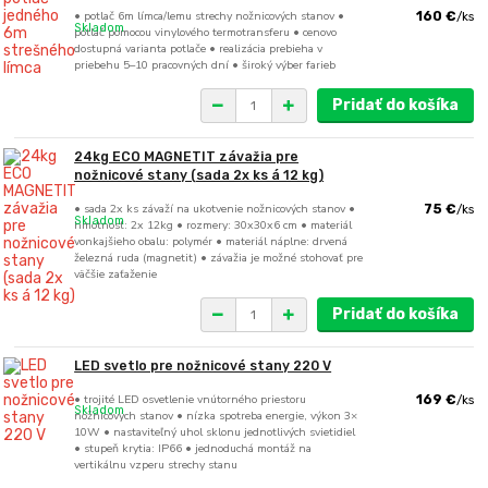
• potlač 6m límca/lemu strechy nožnicových stanov •
160 €
/
ks
Skladom
potlač pomocou vinylového termotransferu • cenovo
dostupná varianta potlače • realizácia prebieha v
priebehu 5–10 pracovných dní • široký výber farieb
Pridať do košíka
24kg ECO MAGNETIT závažia pre
nožnicové stany (sada 2x ks á 12 kg)
• sada 2x ks závaží na ukotvenie nožnicových stanov •
75 €
/
ks
Skladom
hmotnosť: 2x 12kg • rozmery: 30x30x6 cm • materiál
vonkajšieho obalu: polymér • materiál náplne: drvená
železná ruda (magnetit) • závažia je možné stohovať pre
väčšie zaťaženie
Pridať do košíka
LED svetlo pre nožnicové stany 220 V
• trojité LED osvetlenie vnútorného priestoru
169 €
/
ks
Skladom
nožnicových stanov • nízka spotreba energie, výkon 3×
10W • nastaviteľný uhol sklonu jednotlivých svietidiel
• stupeň krytia: IP66 • jednoduchá montáž na
vertikálnu vzperu strechy stanu