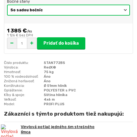
Bočné steny
1 385 €
/
ks
1 126 €
bez DPH
Pridať do košíka
Číslo produktu:
STAN772BS
Výrobca:
RedX®
Hmotnosť:
75 kg
100 % vodeodolnosť:
Áno
Znížená horľavosť:
Áno
Konštrukcia:
Ø 51mm hliník
Opláštenie:
POLYESTER s PVC
Kĺby & spoje:
Slitina hliníka
Veľkosť:
4x6 m
Model:
PROFI PLUS
Zákazníci s týmto produktom tiež nakupujú:
Vinylová potlač jedného 6m strešného
límca