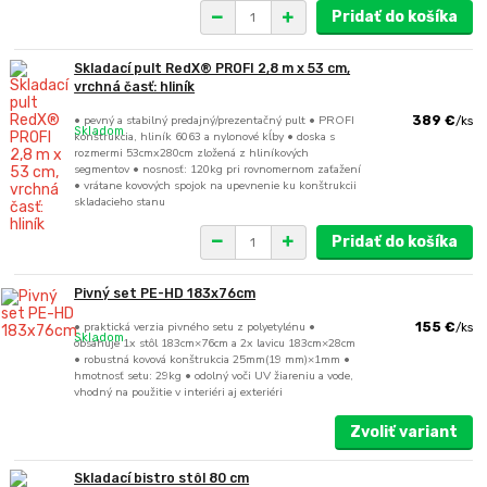
Pridať do košíka
Skladací pult RedX® PROFI 2,8 m x 53 cm,
vrchná časť: hliník
• pevný a stabilný predajný/prezentačný pult • PROFI
389 €
/
ks
Skladom
konštrukcia, hliník 6063 a nylonové kĺby • doska s
rozmermi 53cmx280cm zložená z hliníkových
segmentov • nosnosť: 120kg pri rovnomernom zaťažení
• vrátane kovových spojok na upevnenie ku konštrukcii
skladacieho stanu
Pridať do košíka
Pivný set PE-HD 183x76cm
• praktická verzia pivného setu z polyetylénu •
155 €
/
ks
Skladom
obsahuje 1x stôl 183cm×76cm a 2x lavicu 183cm×28cm
• robustná kovová konštrukcia 25mm(19 mm)×1mm •
hmotnosť setu: 29kg • odolný voči UV žiareniu a vode,
vhodný na použitie v interiéri aj exteriéri
Zvoliť variant
Skladací bistro stôl 80 cm