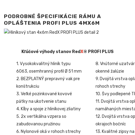
PODROBNÉ ŠPECIFIKÁCIE RÁMU A
OPLÁŠTENIA PROFI PLUS
4MX6M
Kľúčové výhody stanov Red
X
® PROFI PLUS
1. Vysokokvalitný hliník typu
8. Vnútorné uzatvá
6063, osemhranný profil Ø 51 mm
okenné žalúzie
2. BEZPLATNÝ prepravný vak pre
9. Dvojitá vrstva op
konštrukciu
rohoch strechy
3. Veľké pozinkované kovové
10. Švy podlepené 
pätky na ukotvenie stanu
11. Dvojitá vrstva o
4. Kĺby a spoje z hliníkovej zliatiny
namáhaných miest
5. 2x vertikálna vzpera so
12. Dvojitá vrstva o
zabudovanou pružinou
okrajoch bočníc
6. Nylonové oká v rohoch strechy
13. Kvalitné zipsy na