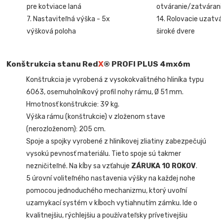
pre kotviace laná
otváranie/zatvárani
7. Nastaviteľná výška - 5x
14. Rolovacie uzatv
výšková poloha
široké dvere
Konštrukcia stanu Red
X
® PROFI PLUS
4mx6m
Konštrukcia je vyrobená z vysokokvalitného hliníka typu
6063, osemuholníkový profil nohy rámu, Ø 51 mm.
Hmotnosť konštrukcie: 39 kg.
Výška rámu (konštrukcie) v zloženom stave
(nerozloženom): 205 cm.
Spoje a spojky vyrobené z hliníkovej zliatiny zabezpečujú
vysokú pevnosť materiálu. Tieto spoje sú takmer
nezničiteľné. Na kĺby sa vzťahuje
ZÁRUKA 10 ROKOV
.
5 úrovní voliteľného nastavenia výšky na každej nohe
pomocou jednoduchého mechanizmu, ktorý uvoľní
uzamykací systém v kĺboch vytiahnutím zámku. Ide o
kvalitnejšiu, rýchlejšiu a používateľsky prívetivejšiu