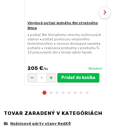
Vinylová potlač jedného 8m strešného
24kg ECO M
límca
nožnicové s
• potlač 8m límca/lemu strechy nožnicových
• sada 2x ks
stanov • potlač pomocou vinylového
stanov • hmo
termotransferu • cenovo dostupná varianta
30x30x6 cm •
potlače • realizácia prebieha v priebehu 5–
polymér • ma
10 pracovných dní • široký výber farieb
ruda (magnet
pre väčšie z
205 €
75 €
Skladom
/
ks
/
ks
Pridať do košíka
TOVAR ZARADENÝ V KATEGÓRIÁCH
Nožnicové párty stany RedX®