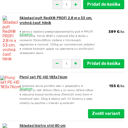
Pridať do košíka
Skladací pult RedX® PROFI 2,8 m x 53 cm,
vrchná časť: hliník
• pevný a stabilný predajný/prezentačný pult • PROFI
389 €
/
ks
Skladom
konštrukcia, hliník 6063 a nylonové kĺby • doska s
rozmermi 53cmx280cm zložená z hliníkových
segmentov • nosnosť: 120kg pri rovnomernom zaťažení
• vrátane kovových spojok na upevnenie ku konštrukcii
skladacieho stanu
Pridať do košíka
Pivný set PE-HD 183x76cm
• praktická verzia pivného setu z polyetylénu •
155 €
/
ks
Skladom
obsahuje 1x stôl 183cm×76cm a 2x lavicu 183cm×28cm
• robustná kovová konštrukcia 25mm(19 mm)×1mm •
hmotnosť setu: 29kg • odolný voči UV žiareniu a vode,
vhodný na použitie v interiéri aj exteriéri
Zvoliť variant
Skladací bistro stôl 80 cm