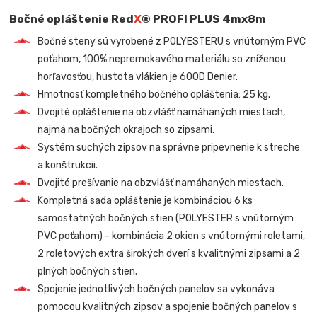
Bočné opláštenie Red
X
® PROFI PLUS
4mx8m
Bočné steny sú vyrobené z POLYESTERU s vnútorným PVC
poťahom, 100% nepremokavého materiálu so zníženou
horľavosťou, hustota vlákien je 600D Denier.
Hmotnosť kompletného bočného opláštenia: 25 kg.
Dvojité opláštenie na obzvlášť namáhaných miestach,
najmä na bočných okrajoch so zipsami.
Systém suchých zipsov na správne pripevnenie k streche
a konštrukcii.
Dvojité prešívanie na obzvlášť namáhaných miestach.
Kompletná sada opláštenie je kombináciou 6 ks
samostatných bočných stien (POLYESTER s vnútorným
PVC poťahom) -
kombinácia 2 okien s vnútornými roletami,
2 roletových extra širokých dverí s kvalitnými zipsami a 2
plných bočných stien.
Spojenie jednotlivých bočných panelov sa vykonáva
pomocou kvalitných zipsov a spojenie bočných panelov s