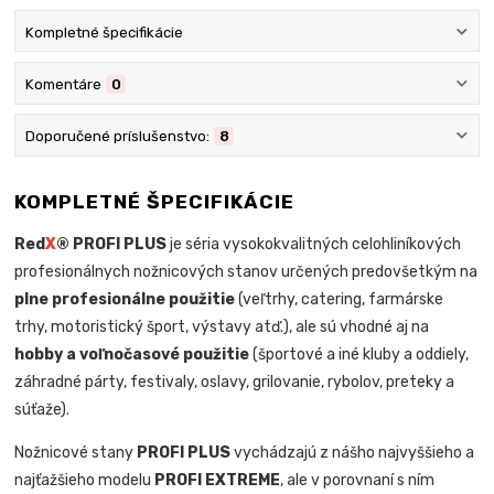
Kompletné špecifikácie
Komentáre
0
Doporučené príslušenstvo:
8
KOMPLETNÉ ŠPECIFIKÁCIE
Red
X
® PROFI PLUS
je séria vysokokvalitných celohliníkových
profesionálnych nožnicových stanov určených predovšetkým na
plne profesionálne použitie
(veľtrhy, catering, farmárske
trhy, motoristický šport, výstavy atď.), ale sú vhodné aj na
hobby a voľnočasové použitie
(športové a iné kluby a oddiely,
záhradné párty, festivaly, oslavy, grilovanie, rybolov, preteky a
súťaže).
Nožnicové stany
PROFI PLUS
vychádzajú z nášho najvyššieho a
najťažšieho modelu
PROFI EXTREME
, ale v porovnaní s ním