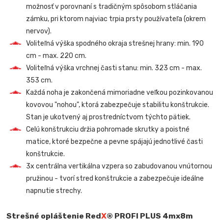
možnosť v porovnaní s tradičným spôsobom stláčania
zámku, pri ktorom najviac trpia prsty používateľa (okrem
nervov).
Voliteľná výška spodného okraja strešnej hrany: min. 190
cm - max. 220 cm.
Voliteľná výška vrchnej časti stanu: min. 323 cm - max.
353 cm.
Každá noha je zakončená mimoriadne veľkou pozinkovanou
kovovou "nohou", ktorá zabezpečuje stabilitu konštrukcie.
Stan je ukotvený aj prostredníctvom týchto pätiek.
Celú konštrukciu držia pohromade skrutky a poistné
matice, ktoré bezpečne a pevne spájajú jednotlivé časti
konštrukcie.
3x centrálna vertikálna vzpera so zabudovanou vnútornou
pružinou - tvorí stred konštrukcie a zabezpečuje ideálne
napnutie strechy.
Strešné opláštenie Red
X
®
PROFI PLUS
4mx8m