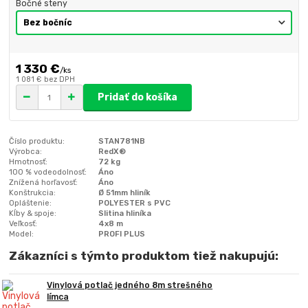
Bočné steny
1 330 €
/
ks
1 081 €
bez DPH
Pridať do košíka
Číslo produktu:
STAN781NB
Výrobca:
RedX®
Hmotnosť:
72 kg
100 % vodeodolnosť:
Áno
Znížená horľavosť:
Áno
Konštrukcia:
Ø 51mm hliník
Opláštenie:
POLYESTER s PVC
Kĺby & spoje:
Slitina hliníka
Veľkosť:
4x8 m
Model:
PROFI PLUS
Zákazníci s týmto produktom tiež nakupujú:
Vinylová potlač jedného 8m strešného
límca