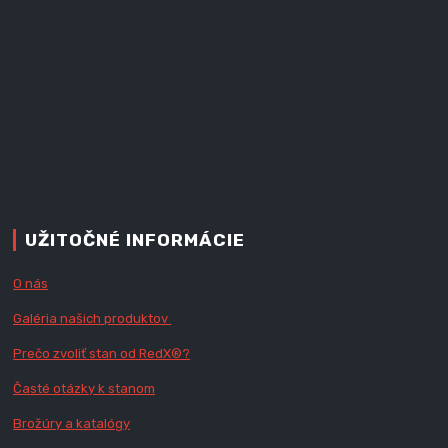
UŽITOČNÉ INFORMÁCIE
O nás
Galéria našich produktov
Prečo zvoliť stan od RedX
®?
Časté otázky k stanom
Brožúry a katalógy