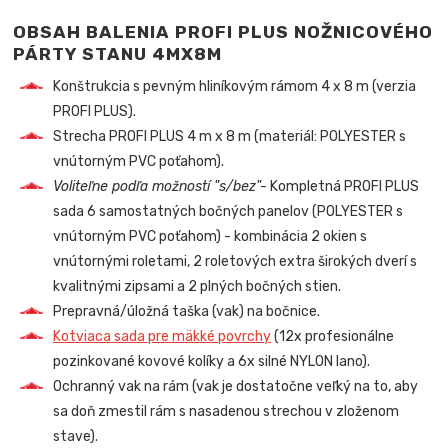
OBSAH BALENIA PROFI PLUS NOŽNICOVÉHO
PÁRTY STANU
4MX8M
Konštrukcia s pevným hliníkovým rámom 4 x 8 m (verzia
PROFI PLUS).
Strecha PROFI PLUS 4 m x 8 m (materiál: POLYESTER s
vnútorným PVC poťahom).
Voliteľne podľa možností "s/bez"-
Kompletná PROFI PLUS
sada 6 samostatných bočných panelov (POLYESTER s
vnútorným PVC poťahom) - kombinácia 2 okien s
vnútornými roletami, 2 roletových extra širokých dverí s
kvalitnými zipsami a 2 plných bočných stien.
Prepravná/úložná taška (vak) na bočnice.
Kotviaca sada pre mäkké povrchy
(12x profesionálne
pozinkované kovové kolíky a 6x silné NYLON lano).
Ochranný vak na rám (vak je dostatočne veľký na to, aby
sa doň zmestil rám s nasadenou strechou v zloženom
stave).