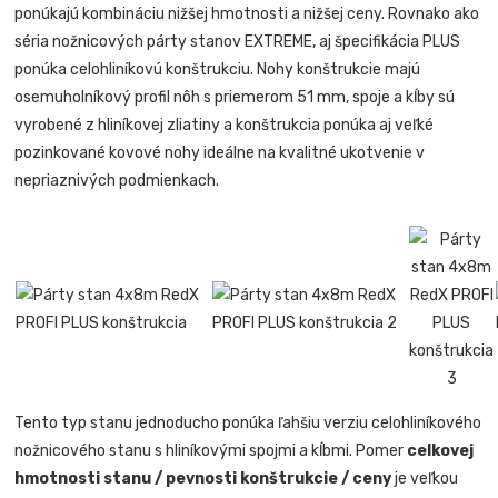
ponúkajú kombináciu nižšej hmotnosti a nižšej ceny. Rovnako ako
séria nožnicových párty stanov EXTREME, aj špecifikácia PLUS
ponúka celohliníkovú konštrukciu. Nohy konštrukcie majú
osemuholníkový profil nôh s priemerom 51 mm, spoje a kĺby sú
vyrobené z hliníkovej zliatiny a konštrukcia ponúka aj veľké
pozinkované kovové nohy ideálne na kvalitné ukotvenie v
nepriaznivých podmienkach.
Tento typ stanu jednoducho ponúka ľahšiu verziu celohliníkového
nožnicového stanu s hliníkovými spojmi a kĺbmi. Pomer
celkovej
hmotnosti stanu / pevnosti konštrukcie / ceny
je veľkou