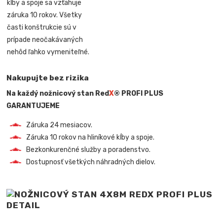
kĺby a spoje sa vzťahuje
záruka 10 rokov. Všetky
časti konštrukcie sú v
prípade neočakávaných
nehôd ľahko vymeniteľné.
Nakupujte bez rizika
Na každý nožnicový stan Red
X
® PROFI PLUS
GARANTUJEME
Záruka 24 mesiacov.
Záruka 10 rokov na hliníkové kĺby a spoje.
Bezkonkurenčné služby a poradenstvo.
Dostupnosť všetkých náhradných dielov.