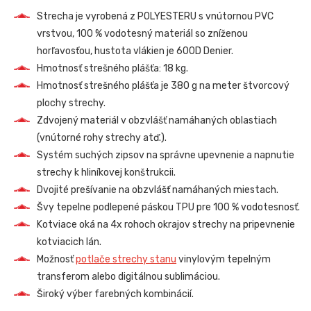
Strecha je vyrobená z POLYESTERU s vnútornou PVC
vrstvou, 100 % vodotesný materiál so zníženou
horľavosťou, hustota vlákien je 600D Denier.
Hmotnosť strešného plášťa: 18 kg.
Hmotnosť strešného plášťa je 380 g na meter štvorcový
plochy strechy.
Zdvojený materiál v obzvlášť namáhaných oblastiach
(vnútorné rohy strechy atď.).
Systém suchých zipsov na správne upevnenie a napnutie
strechy k hliníkovej konštrukcii.
Dvojité prešívanie na obzvlášť namáhaných miestach.
Švy tepelne podlepené páskou TPU pre 100 % vodotesnosť.
Kotviace oká na 4x rohoch okrajov strechy na pripevnenie
kotviacich lán.
Možnosť
potlače strechy stanu
vinylovým tepelným
transferom alebo digitálnou sublimáciou.
Široký výber farebných kombinácií.