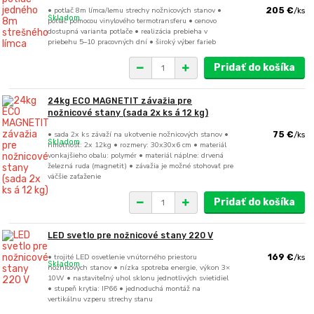
• potlač 8m límca/lemu strechy nožnicových stanov •
205 €
/
ks
Skladom
potlač pomocou vinylového termotransferu • cenovo
dostupná varianta potlače • realizácia prebieha v
priebehu 5–10 pracovných dní • široký výber farieb
Pridať do košíka
24kg ECO MAGNETIT závažia pre
nožnicové stany (sada 2x ks á 12 kg)
• sada 2x ks závaží na ukotvenie nožnicových stanov •
75 €
/
ks
Skladom
hmotnosť: 2x 12kg • rozmery: 30x30x6 cm • materiál
vonkajšieho obalu: polymér • materiál náplne: drvená
železná ruda (magnetit) • závažia je možné stohovať pre
väčšie zaťaženie
Pridať do košíka
LED svetlo pre nožnicové stany 220 V
• trojité LED osvetlenie vnútorného priestoru
169 €
/
ks
Skladom
nožnicových stanov • nízka spotreba energie, výkon 3×
10W • nastaviteľný uhol sklonu jednotlivých svietidiel
• stupeň krytia: IP66 • jednoduchá montáž na
vertikálnu vzperu strechy stanu