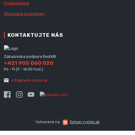
Podporujeme
Obchodné podmienky
KONTAKTUJTE NÁS
Zákaznícka podpora RedX®
+421 905 060 020
Po - Pi (9 - 16.00 hod.)
info@redx-stany.sk
Vytvorené na
Eshop-rychlo.sk