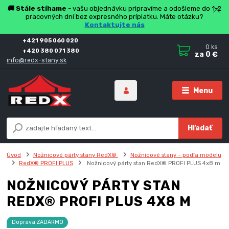
🚚 Stále stíhame
- vašu objednávku pripravíme a odošleme do 1-2
pracovných dní bez expresného príplatku. Máte otázku?
Kontaktujte nás
+421 905 060 020
0
ks
+420 380 071 380
za
0 €
info@redx-stany.sk
Menu
Hľadať
Úvod
Nožnicové párty stany RedX®
Nožnicové stany - podľa modelu
RedX® PROFI PLUS
Nožnicový párty stan RedX® PROFI PLUS 4x8 m
NOŽNICOVÝ PÁRTY STAN
REDX® PROFI PLUS 4X8 M
Doprava ZADARMO