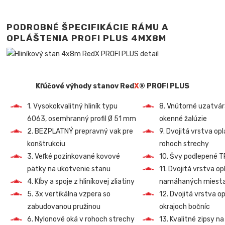
PODROBNÉ ŠPECIFIKÁCIE RÁMU A
OPLÁŠTENIA PROFI PLUS
4MX8M
Kľúčové výhody stanov Red
X
® PROFI PLUS
1. Vysokokvalitný hliník typu
8. Vnútorné uzatvá
6063, osemhranný profil Ø 51 mm
okenné žalúzie
2. BEZPLATNÝ prepravný vak pre
9. Dvojitá vrstva op
konštrukciu
rohoch strechy
3. Veľké pozinkované kovové
10. Švy podlepené 
pätky na ukotvenie stanu
11. Dvojitá vrstva o
4. Kĺby a spoje z hliníkovej zliatiny
namáhaných miest
5. 3x vertikálna vzpera so
12. Dvojitá vrstva o
zabudovanou pružinou
okrajoch bočníc
6. Nylonové oká v rohoch strechy
13. Kvalitné zipsy na