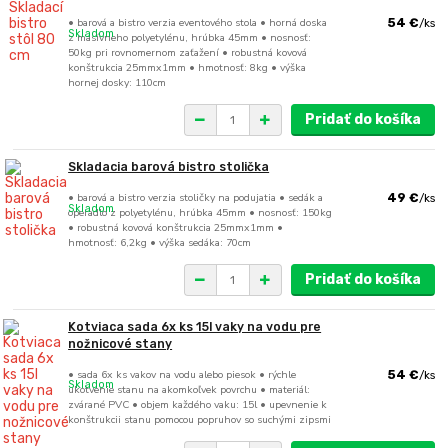
• barová a bistro verzia eventového stola • horná doska
54 €
/
ks
Skladom
z masívneho polyetylénu, hrúbka 45mm • nosnosť:
50kg pri rovnomernom zaťažení • robustná kovová
konštrukcia 25mmx1mm • hmotnosť: 8kg • výška
hornej dosky: 110cm
Pridať do košíka
Skladacia barová bistro stolička
• barová a bistro verzia stoličky na podujatia • sedák a
49 €
/
ks
Skladom
operadlo z polyetylénu, hrúbka 45mm • nosnosť: 150kg
• robustná kovová konštrukcia 25mmx1mm •
hmotnosť: 6,2kg • výška sedáka: 70cm
Pridať do košíka
Kotviaca sada 6x ks 15l vaky na vodu pre
nožnicové stany
• sada 6x ks vakov na vodu alebo piesok • rýchle
54 €
/
ks
Skladom
ukotvenie stanu na akomkoľvek povrchu • materiál:
zvárané PVC • objem každého vaku: 15l • upevnenie k
konštrukcii stanu pomocou popruhov so suchými zipsmi