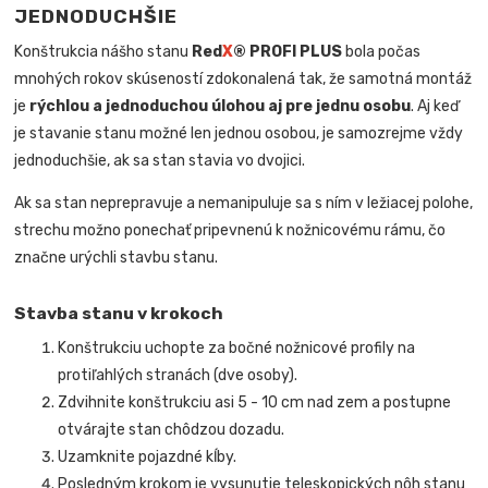
JEDNODUCHŠIE
Konštrukcia nášho stanu
Red
X
® PROFI PLUS
bola počas
mnohých rokov skúseností zdokonalená tak, že samotná montáž
je
rýchlou a jednoduchou úlohou aj pre jednu osobu
. Aj keď
je stavanie stanu možné len jednou osobou, je samozrejme vždy
jednoduchšie, ak sa stan stavia vo dvojici.
Ak sa stan neprepravuje a nemanipuluje sa s ním v ležiacej polohe,
strechu možno ponechať pripevnenú k nožnicovému rámu, čo
značne urýchli stavbu stanu.
Stavba stanu v krokoch
Konštrukciu uchopte za bočné nožnicové profily na
protiľahlých stranách (dve osoby).
Zdvihnite konštrukciu asi 5 - 10 cm nad zem a postupne
otvárajte stan chôdzou dozadu.
Uzamknite pojazdné kĺby.
Posledným krokom je vysunutie teleskopických nôh stanu