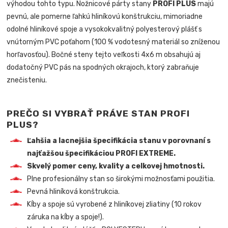
výhodou tohto typu. Nožnicové párty stany
PROFI PLUS
majú
pevnú, ale pomerne ľahkú hliníkovú konštrukciu, mimoriadne
odolné hliníkové spoje a vysokokvalitný polyesterový plášť s
vnútorným PVC poťahom (100 % vodotesný materiál so zníženou
horľavosťou). Bočné steny tejto veľkosti 4x6 m obsahujú aj
dodatočný PVC pás na spodných okrajoch, ktorý zabraňuje
znečisteniu.
PREČO SI VYBRAŤ PRÁVE STAN PROFI
PLUS?
Ľahšia a lacnejšia špecifikácia stanu v porovnaní s
najťažšou špecifikáciou PROFI EXTREME.
Skvelý pomer ceny, kvality a celkovej hmotnosti.
Plne profesionálny stan so širokými možnosťami použitia.
Pevná hliníková konštrukcia.
Kĺby a spoje sú vyrobené z hliníkovej zliatiny (10 rokov
záruka na kĺby a spoje!).