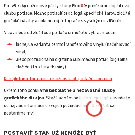
Pre
všetky
nožnicové párty stany
Red
X
®
ponúkame doplnkovú
službu potlače. Možno potlačiť text, logá, špecifické farby, zložité
grafické návrhy a dokonca aj fotografie s vysokým rozlíšením.
V závislosti od zložitosti potlače si môžete vybrať medzi:
lacnejšia varianta termotransferového vinylu (nažehľovací
vinyl)
alebo profesionálna digitálna sublimačná potlač (digitálna
tlač do štruktúry tkaniny)
Kompletné informácie o možnostiach potlače a cenách
Okrem toho ponúkame
bezplatné a nezáväzné služby
grafického dizajnu
. Stačí, ak nám pošlete svoje logá a uvediete
čo najviac informácií o svojich požiadavkách. O zvyšok sa
postaráme my!
POSTAVIŤ STAN UŽ NEMÔŽE BYŤ