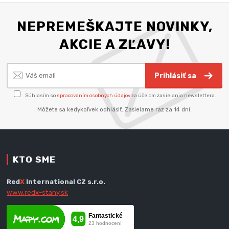
NEPREMEŠKAJTE NOVINKY,
AKCIE A ZĽAVY!
Prihlásiť sa
Súhlasím so
spracovaním osobných údajov
za účelom zasielania newslettera.
Môžete sa kedykoľvek odhlásiť. Zasielame raz za 14 dní.
KTO SME
Red
X
International CZ s.r.o.
www.redx-stany.sk