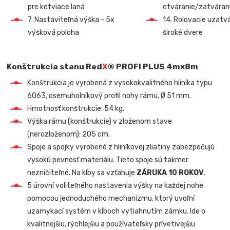
pre kotviace laná
otváranie/zatvárani
7. Nastaviteľná výška - 5x
14. Rolovacie uzatv
výšková poloha
široké dvere
Konštrukcia stanu Red
X
® PROFI PLUS
4mx8m
Konštrukcia je vyrobená z vysokokvalitného hliníka typu
6063, osemuholníkový profil nohy rámu, Ø 51 mm.
Hmotnosť konštrukcie: 54 kg.
Výška rámu (konštrukcie) v zloženom stave
(nerozloženom): 205 cm.
Spoje a spojky vyrobené z hliníkovej zliatiny zabezpečujú
vysokú pevnosť materiálu. Tieto spoje sú takmer
nezničiteľné. Na kĺby sa vzťahuje
ZÁRUKA 10 ROKOV
.
5 úrovní voliteľného nastavenia výšky na každej nohe
pomocou jednoduchého mechanizmu, ktorý uvoľní
uzamykací systém v kĺboch vytiahnutím zámku. Ide o
kvalitnejšiu, rýchlejšiu a používateľsky prívetivejšiu