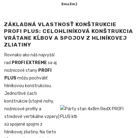
3mx3m)
ZÁKLADNÁ VLASTNOSŤ KONŠTRUKCIE
PROFI PLUS: CELOHLINÍKOVÁ KONŠTRUKCIA
VRÁTANE KĹBOV A SPOJOV Z HLINÍKOVEJ
ZLIATINY
Rovnako ako náš najvyšší
rad
PROFI EXTREME
sa aj
nožnicové stany
PROFI
PLUS
môžu pochváliť
hliníkovou konštrukciou.
Jednotlivé časti
konštrukcie (stojné nohy,
nožnicové profily a
stredové vertikálne vzpery)
sú spojené spojmi z
hliníkovej zliatiny. Na tieto