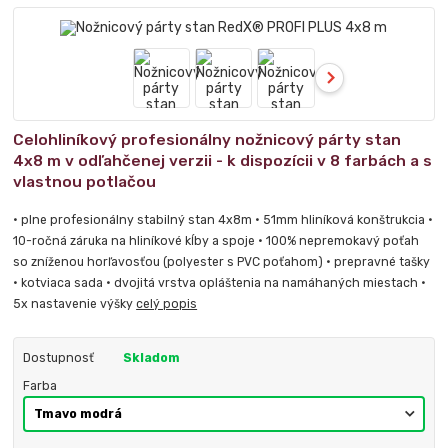
Celohliníkový profesionálny nožnicový párty stan
4x8 m v odľahčenej verzii - k dispozícii v 8 farbách a s
vlastnou potlačou
• plne profesionálny stabilný stan 4x8m • 51mm hliníková konštrukcia •
10-ročná záruka na hliníkové kĺby a spoje • 100% nepremokavý poťah
so zníženou horľavosťou (polyester s PVC poťahom) • prepravné tašky
• kotviaca sada • dvojitá vrstva opláštenia na namáhaných miestach •
5x nastavenie výšky
celý popis
Dostupnosť
Skladom
Farba