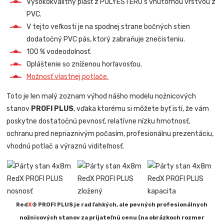
Vysokokvalitný plášť z POLYESTERU s vnútornou vrstvou z
PVC.
V tejto veľkosti je na spodnej strane bočných stien
dodatočný PVC pás, ktorý zabraňuje znečisteniu.
100 % vodeodolnosť.
Opláštenie so zníženou horľavosťou.
Možnosť vlastnej potlače.
Toto je len malý zoznam výhod nášho modelu nožnicových
stanov
PROFI PLUS
, vďaka ktorému si môžete byť istí, že vám
poskytne dostatočnú pevnosť, relatívne nízku hmotnosť,
ochranu pred nepriaznivým počasím, profesionálnu prezentáciu,
vhodnú potlač a výraznú viditeľnosť.
Red
X
® PROFI PLUS je rad ľahkých, ale pevných profesionálnych
nožnicových stanov za prijateľnú cenu (na obrázkoch rozmer