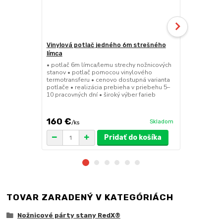
Vinylová potlač jedného 6m strešného
24kg ECO M
límca
nožnicové s
• potlač 6m límca/lemu strechy nožnicových
• sada 2x ks
stanov • potlač pomocou vinylového
stanov • hmo
termotransferu • cenovo dostupná varianta
30x30x6 cm •
potlače • realizácia prebieha v priebehu 5–
polymér • ma
10 pracovných dní • široký výber farieb
ruda (magnet
pre väčšie z
160 €
75 €
Skladom
/
ks
/
ks
Pridať do košíka
TOVAR ZARADENÝ V KATEGÓRIÁCH
Nožnicové párty stany RedX®