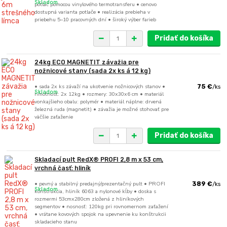
Skladom
potlač pomocou vinylového termotransferu • cenovo
dostupná varianta potlače • realizácia prebieha v
priebehu 5–10 pracovných dní • široký výber farieb
Pridať do košíka
24kg ECO MAGNETIT závažia pre
nožnicové stany (sada 2x ks á 12 kg)
• sada 2x ks závaží na ukotvenie nožnicových stanov •
75 €
/
ks
Skladom
hmotnosť: 2x 12kg • rozmery: 30x30x6 cm • materiál
vonkajšieho obalu: polymér • materiál náplne: drvená
železná ruda (magnetit) • závažia je možné stohovať pre
väčšie zaťaženie
Pridať do košíka
Skladací pult RedX® PROFI 2,8 m x 53 cm,
vrchná časť: hliník
• pevný a stabilný predajný/prezentačný pult • PROFI
389 €
/
ks
Skladom
konštrukcia, hliník 6063 a nylonové kĺby • doska s
rozmermi 53cmx280cm zložená z hliníkových
segmentov • nosnosť: 120kg pri rovnomernom zaťažení
• vrátane kovových spojok na upevnenie ku konštrukcii
skladacieho stanu