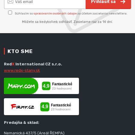
Prihlásiť sa
Súhlasím so
spracovaním osobných údajov
za účelom zasielania newslettera.
Môžete sa kedykoľvek odhlásiť. Zasielame raz za 14 dní.
KTO SME
Red
X
International CZ s.r.o.
www.redx-stany.sk
Predajňa & sklad:
Nemanická 437/5 (Areál ŘEMPA)