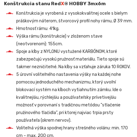
Konštrukcia stanu Red
X
® HOBBY 3mx6m
Konštrukcia je vyrobená z vysokokvalitnej ocele s bielym
práškovým náterom, štvorcový profil nohy rámu, Ø 39 mm.
Hmotnosť rámu: 41kg.
Výška rámu (konštrukcie) v zloženom stave
(neotvorenom): 155cm.
Spoje a kĺby z NYLONU vystužené KARBÓNOM, ktoré
zabezpečujú vysokú pružnosť materiálu. Tieto spoje sú
takmer nezničiteľné. Na kĺby sa vzťahuje záruka 10 ROKOV.
5 úrovní voliteľného nastavenia výšky na každej nohe
pomocou jednoduchého mechanizmu, ktorý uvoľní
blokovací systém na kĺboch vytiahnutím zámku. Ide o
kvalitnejšiu, rýchlejšiu a používateľsky prívetivejšiu
možnosť v porovnaní s tradičnou metódou "stlačenie
pružinového tlačidla", pri ktorej najviac trpia prsty
používateľa (okrem nervov).
Voliteľná výška spodnej hrany strešného volánu: min. 170
cm – max. 200 cm.