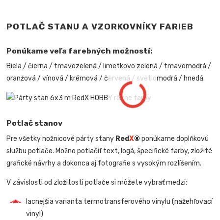
POTLAČ STANU A VZORKOVNÍKY FARIEB
Ponúkame veľa farebných možností:
Biela / čierna / tmavozelená / limetkovo zelená / tmavomodrá /
oranžová / vínová / krémová / červená / svetlomodrá / hnedá.
Potlač stanov
Pre všetky nožnicové párty stany
Red
X
®
ponúkame doplňkovú
službu potlače. Možno potlačiť text, logá, špecifické farby, zložité
grafické návrhy a dokonca aj fotografie s vysokým rozlíšením.
V závislosti od zložitosti potlače si môžete vybrať medzi:
lacnejšia varianta termotransferového vinylu (nažehľovací
vinyl)