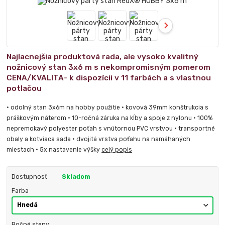
Najlacnejšia produktová rada, ale vysoko kvalitný
nožnicový stan 3x6 m s nekompromisným pomerom
CENA/KVALITA- k dispozícii v 11 farbách a s vlastnou
potlačou
• odolný stan 3x6m na hobby použitie • kovová 39mm konštrukcia s
práškovým náterom • 10-ročná záruka na kĺby a spoje z nylonu • 100%
nepremokavý polyester poťah s vnútornou PVC vrstvou • transportné
obaly a kotviaca sada • dvojitá vrstva poťahu na namáhaných
miestach • 5x nastavenie výšky
celý popis
Dostupnosť
Skladom
Farba
Bočné steny