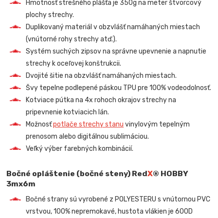
Hmotnosť strešného plášťa je 350g na meter štvorcový
plochy strechy.
Duplikovaný materiál v obzvlášť namáhaných miestach
(vnútorné rohy strechy atď.).
Systém suchých zipsov na správne upevnenie a napnutie
strechy k oceľovej konštrukcii.
Dvojité šitie na obzvlášť namáhaných miestach.
Švy tepelne podlepené páskou TPU pre 100% vodeodolnosť.
Kotviace pútka na 4x rohoch okrajov strechy na
pripevnenie kotviacich lán.
Možnosť
potlače strechy stanu
vinylovým tepelným
prenosom alebo digitálnou sublimáciou.
Veľký výber farebných kombinácií.
Bočné opláštenie (bočné steny) Red
X
® HOBBY
3mx6m
Bočné strany sú vyrobené z POLYESTERU s vnútornou PVC
vrstvou, 100% nepremokavé, hustota vlákien je 600D