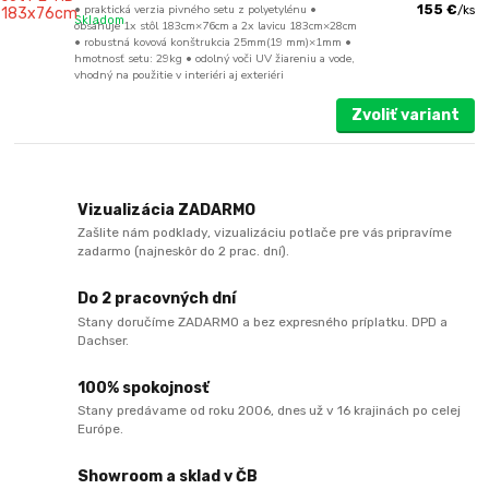
• praktická verzia pivného setu z polyetylénu •
155 €
/
ks
Skladom
obsahuje 1x stôl 183cm×76cm a 2x lavicu 183cm×28cm
• robustná kovová konštrukcia 25mm(19 mm)×1mm •
hmotnosť setu: 29kg • odolný voči UV žiareniu a vode,
vhodný na použitie v interiéri aj exteriéri
Zvoliť variant
Vizualizácia ZADARMO
Zašlite nám podklady, vizualizáciu potlače pre vás pripravíme
zadarmo (najneskôr do 2 prac. dní).
Do 2 pracovných dní
Stany doručíme ZADARMO a bez expresného príplatku. DPD a
Dachser.
100% spokojnosť
Stany predávame od roku 2006, dnes už v 16 krajinách po celej
Európe.
Showroom a sklad v ČB