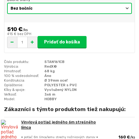
510 €
/
ks
415 €
bez DPH
Pridať do košíka
Číslo produktu:
STAN161CB
Výrobca:
RedX®
Hmotnosť:
68 kg
100 % vodeodolnosť:
Áno
Konštrukcia:
Ø 39mm oceľ
Opláštenie:
POLYESTER s PVC
Kĺby & spoje:
Vystužený NYLON
Veľkosť:
3x6 m
Model:
HOBBY
Zákazníci s týmto produktom tiež nakupujú:
Vinylová potlač jedného 6m strešného
límca
• potlač 6m límca/lemu strechy nožnicových stanov •
160 €
/
ks