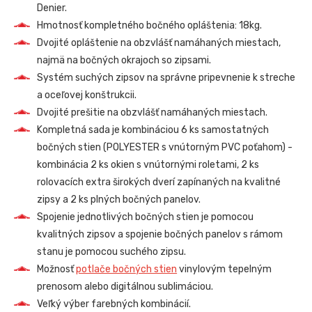
Denier.
Hmotnosť kompletného bočného opláštenia: 18kg.
Dvojité opláštenie na obzvlášť namáhaných miestach,
najmä na bočných okrajoch so zipsami.
Systém suchých zipsov na správne pripevnenie k streche
a oceľovej konštrukcii.
Dvojité prešitie na obzvlášť namáhaných miestach.
Kompletná sada je kombináciou 6 ks samostatných
bočných stien (POLYESTER s vnútorným PVC poťahom) -
kombinácia 2 ks okien s vnútornými roletami, 2 ks
rolovacích extra širokých dverí zapínaných na kvalitné
zipsy a 2 ks plných bočných panelov.
Spojenie jednotlivých bočných stien je pomocou
kvalitných zipsov a spojenie bočných panelov s rámom
stanu je pomocou suchého zipsu.
Možnosť
potlače bočných stien
vinylovým tepelným
prenosom alebo digitálnou sublimáciou.
Veľký výber farebných kombinácií.