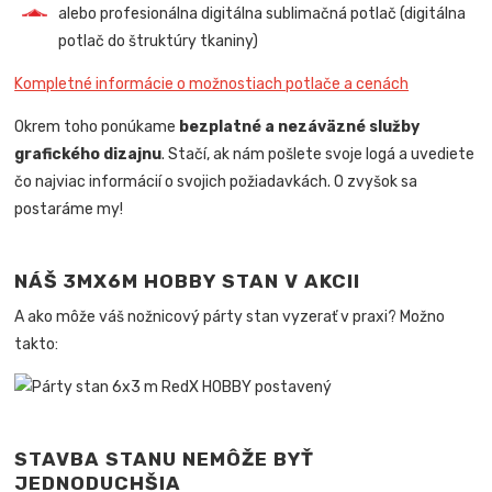
alebo profesionálna digitálna sublimačná potlač (digitálna
potlač do štruktúry tkaniny)
Kompletné informácie o možnostiach potlače a cenách
Okrem toho ponúkame
bezplatné a nezáväzné služby
grafického dizajnu
. Stačí, ak nám pošlete svoje logá a uvediete
čo najviac informácií o svojich požiadavkách. O zvyšok sa
postaráme my!
NÁŠ 3MX6M HOBBY STAN V AKCII
A ako môže váš nožnicový párty stan vyzerať v praxi? Možno
takto:
STAVBA STANU NEMÔŽE BYŤ
JEDNODUCHŠIA