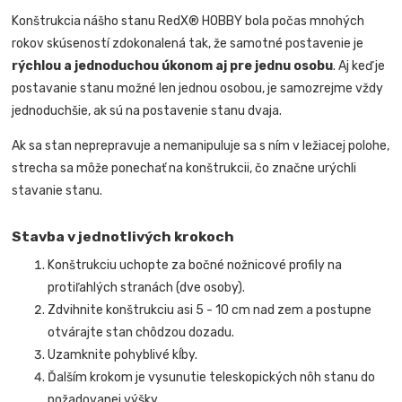
Konštrukcia nášho stanu RedX® HOBBY bola počas mnohých
rokov skúseností zdokonalená tak, že samotné postavenie je
rýchlou a jednoduchou úkonom aj pre jednu osobu
. Aj keď je
postavanie stanu možné len jednou osobou, je samozrejme vždy
jednoduchšie, ak sú na postavenie stanu dvaja.
Ak sa stan neprepravuje a nemanipuluje sa s ním v ležiacej polohe,
strecha sa môže ponechať na konštrukcii, čo značne urýchli
stavanie stanu.
Stavba v jednotlivých krokoch
Konštrukciu uchopte za bočné nožnicové profily na
protiľahlých stranách (dve osoby).
Zdvihnite konštrukciu asi 5 - 10 cm nad zem a postupne
otvárajte stan chôdzou dozadu.
Uzamknite pohyblivé kĺby.
Ďalším krokom je vysunutie teleskopických nôh stanu do
požadovanej výšky.