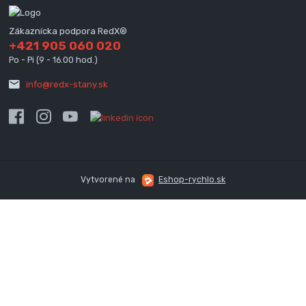
Zákaznícka podpora RedX®
+421 905 060 020
Po - Pi (9 - 16.00 hod.)
info@redx-stany.sk
Vytvorené na
Eshop-rychlo.sk