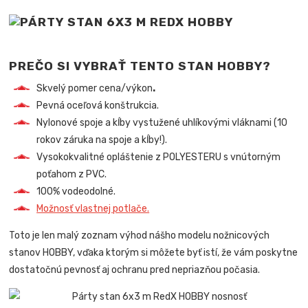
PREČO SI VYBRAŤ TENTO STAN HOBBY?
Skvelý pomer cena/výkon
.
Pevná oceľová konštrukcia.
Nylonové spoje a kĺby vystužené uhlíkovými vláknami (10
rokov záruka na spoje a kĺby!).
Vysokokvalitné opláštenie z POLYESTERU s vnútorným
poťahom z PVC.
100% vodeodolné.
Možnosť vlastnej potlače.
Toto je len malý zoznam výhod nášho modelu nožnicových
stanov HOBBY, vďaka ktorým si môžete byť istí, že vám poskytne
dostatočnú pevnosť aj ochranu pred nepriazňou počasia.