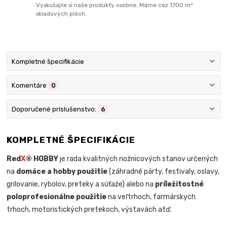
Vyskúšajte si naše produkty osobne. Máme cez 1700 m²
skladových plôch.
Kompletné špecifikácie
Komentáre
0
Doporučené príslušenstvo:
6
KOMPLETNÉ ŠPECIFIKÁCIE
Red
X
® HOBBY
je rada kvalitných nožnicových stanov určených
na
domáce a hobby použitie
(záhradné párty, festivaly, oslavy,
grilovanie, rybolov, preteky a súťaže) alebo na
príležitostné
poloprofesionálne použitie
na veľtrhoch, farmárskych
trhoch, motoristických pretekoch, výstavách atď.