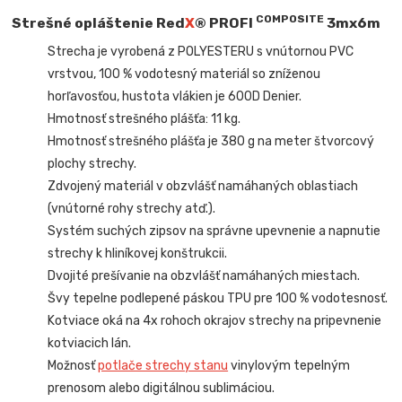
COMPOSITE
Strešné opláštenie Red
X
® PROFI
3mx6m
Strecha je vyrobená z POLYESTERU s vnútornou PVC
vrstvou, 100 % vodotesný materiál so zníženou
horľavosťou, hustota vlákien je 600D Denier.
Hmotnosť strešného plášťa: 11 kg.
Hmotnosť strešného plášťa je 380 g na meter štvorcový
plochy strechy.
Zdvojený materiál v obzvlášť namáhaných oblastiach
(vnútorné rohy strechy atď.).
Systém suchých zipsov na správne upevnenie a napnutie
strechy k hliníkovej konštrukcii.
Dvojité prešívanie na obzvlášť namáhaných miestach.
Švy tepelne podlepené páskou TPU pre 100 % vodotesnosť.
Kotviace oká na 4x rohoch okrajov strechy na pripevnenie
kotviacich lán.
Možnosť
potlače strechy stanu
vinylovým tepelným
prenosom alebo digitálnou sublimáciou.