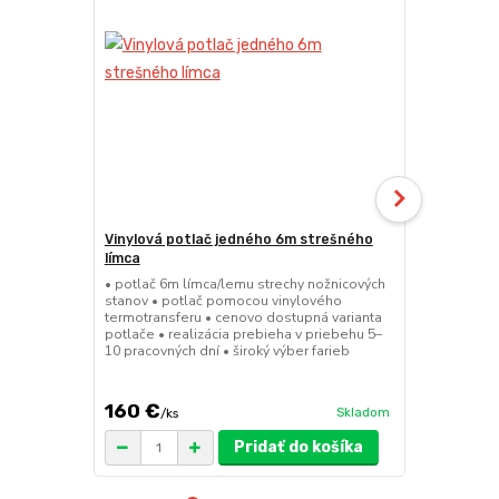
Vinylová potlač jedného 6m strešného
24kg ECO M
límca
nožnicové s
• potlač 6m límca/lemu strechy nožnicových
• sada 2x ks
stanov • potlač pomocou vinylového
stanov • hmo
termotransferu • cenovo dostupná varianta
30x30x6 cm •
potlače • realizácia prebieha v priebehu 5–
polymér • ma
10 pracovných dní • široký výber farieb
ruda (magnet
pre väčšie z
160 €
75 €
Skladom
/
ks
/
ks
Pridať do košíka