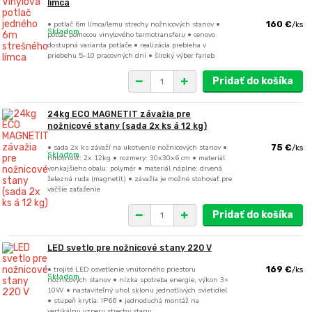
límca
• potlač 6m límca/lemu strechy nožnicových stanov •
160 €
/
ks
Skladom
potlač pomocou vinylového termotransferu • cenovo
dostupná varianta potlače • realizácia prebieha v
priebehu 5–10 pracovných dní • široký výber farieb
Pridať do košíka
24kg ECO MAGNETIT závažia pre
nožnicové stany (sada 2x ks á 12 kg)
• sada 2x ks závaží na ukotvenie nožnicových stanov •
75 €
/
ks
Skladom
hmotnosť: 2x 12kg • rozmery: 30x30x6 cm • materiál
vonkajšieho obalu: polymér • materiál náplne: drvená
železná ruda (magnetit) • závažia je možné stohovať pre
väčšie zaťaženie
Pridať do košíka
LED svetlo pre nožnicové stany 220 V
• trojité LED osvetlenie vnútorného priestoru
169 €
/
ks
Skladom
nožnicových stanov • nízka spotreba energie, výkon 3×
10W • nastaviteľný uhol sklonu jednotlivých svietidiel
• stupeň krytia: IP66 • jednoduchá montáž na
vertikálnu vzperu strechy stanu