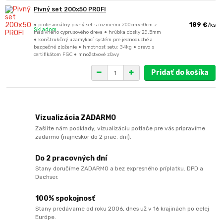
Pivný set 200x50 PROFI
• profesionálny pivný set s rozmermi 200cm×50cm z
189 €
/
ks
Skladom
masívneho cyprusového dreva • hrúbka dosky 29,5mm
• konštrukčný uzamykací systém pre jednoduché a
bezpečné zloženie • hmotnosť setu: 34kg • drevo s
certifikátom FSC • množstvové zľavy
Pridať do košíka
Vizualizácia ZADARMO
Zašlite nám podklady, vizualizáciu potlače pre vás pripravíme
zadarmo (najneskôr do 2 prac. dní).
Do 2 pracovných dní
Stany doručíme ZADARMO a bez expresného príplatku. DPD a
Dachser.
100% spokojnosť
Stany predávame od roku 2006, dnes už v 16 krajinách po celej
Európe.