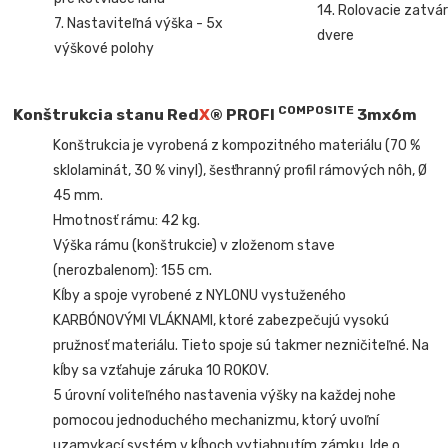
14. Rolovacie zatvár
7. Nastaviteľná výška - 5x
dvere
výškové polohy
COMPOSITE
Konštrukcia stanu Red
X
®
PROFI
3mx6m
Konštrukcia je vyrobená z kompozitného materiálu (70 %
sklolaminát, 30 % vinyl), šesťhranný profil rámových nôh, Ø
45 mm.
Hmotnosť rámu: 42 kg.
Výška rámu (konštrukcie) v zloženom stave
(nerozbalenom): 155 cm.
Kĺby a spoje vyrobené z NYLONU vystuženého
KARBÓNOVÝMI VLÁKNAMI, ktoré zabezpečujú vysokú
pružnosť materiálu. Tieto spoje sú takmer nezničiteľné. Na
kĺby sa vzťahuje záruka 10 ROKOV.
5 úrovní voliteľného nastavenia výšky na každej nohe
pomocou jednoduchého mechanizmu, ktorý uvoľní
uzamykací systém v kĺboch vytiahnutím zámku. Ide o