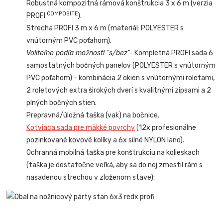
Robustná kompozitná rámová konštrukcia 3 x 6 m (verzia
COMPOSITE
PROFI
).
Strecha PROFI 3 m x 6 m (materiál: POLYESTER s
vnútorným PVC poťahom).
Voliteľne podľa možností "s/bez"-
Kompletná PROFI sada 6
samostatných bočných panelov (POLYESTER s vnútorným
PVC poťahom) - kombinácia 2 okien s vnútornými roletami,
2 roletových extra širokých dverí s kvalitnými zipsami a 2
plných bočných stien.
Prepravná/úložná taška (vak) na bočnice.
Kotviaca sada pre mäkké povrchy
(12x profesionálne
pozinkované kovové kolíky a 6x silné NYLON lano).
Ochranná mobilná taška pre konštrukciu na kolieskach
(taška je dostatočne veľká, aby sa do nej zmestil rám s
nasadenou strechou v zloženom stave):