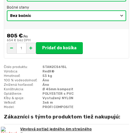
Bočné steny
805 €
/
ks
654 €
bez DPH
Pridať do košíka
Číslo produktu:
STAN2CS61SL
Výrobca:
RedX®
Hmotnosť:
53 kg
100 % vodeodolnosť:
Áno
Znížená horľavosť:
Áno
Konštrukcia:
Ø 45mm kompozit
Opláštenie:
POLYESTER s PVC
Kĺby & spoje:
Vystužený NYLON
Veľkosť:
3x6 m
Model:
PROFI COMPOSITE
Zákazníci s týmto produktom tiež nakupujú:
Vinylová potlač jedného 6m strešného