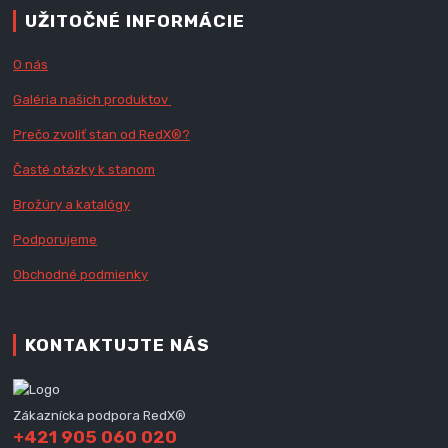
UŽITOČNÉ INFORMÁCIE
O nás
Galéria našich produktov
Prečo zvoliť stan od RedX
®?
Časté otázky k stanom
Brožúry a katalógy
Podporujeme
Obchodné podmienky
KONTAKTUJTE NÁS
Zákaznícka podpora RedX®
+421 905 060 020