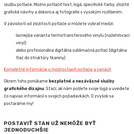
službu potlače. Možno potlačiť text, logá, špecifické farby, zložité
grafické návrhy a dokonca aj fotografie s vysokým rozlíšením.
V závislosti od zložitosti potlače si môžete vybrať medzi:
lacnejšia varianta termotransferového vinylu (nažehľovací
vinyl)
alebo profesionálna digitálna sublimačná potlač (digitálna
tlač do štruktúry tkaniny)
Kompletné informácie o možnostiach potlače a cenách
Okrem toho ponúkame
bezplatné a nezáväzné služby
grafického dizajnu
. Stačí, ak nám pošlete svoje logá a uvediete
čo najviac informácií o svojich požiadavkách. O zvyšok sa
postaráme my!
POSTAVIŤ STAN UŽ NEMÔŽE BYŤ
JEDNODUCHŠIE