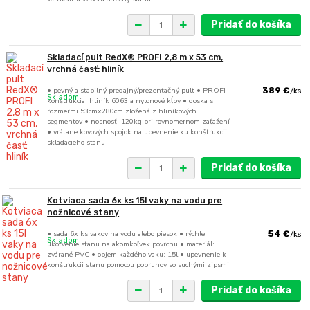
Pridať do košíka
Skladací pult RedX® PROFI 2,8 m x 53 cm,
vrchná časť: hliník
• pevný a stabilný predajný/prezentačný pult • PROFI
389 €
/
ks
Skladom
konštrukcia, hliník 6063 a nylonové kĺby • doska s
rozmermi 53cmx280cm zložená z hliníkových
segmentov • nosnosť: 120kg pri rovnomernom zaťažení
• vrátane kovových spojok na upevnenie ku konštrukcii
skladacieho stanu
Pridať do košíka
Kotviaca sada 6x ks 15l vaky na vodu pre
nožnicové stany
• sada 6x ks vakov na vodu alebo piesok • rýchle
54 €
/
ks
Skladom
ukotvenie stanu na akomkoľvek povrchu • materiál:
zvárané PVC • objem každého vaku: 15l • upevnenie k
konštrukcii stanu pomocou popruhov so suchými zipsmi
Pridať do košíka