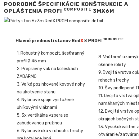
PODROBNÉ ŠPECIFIKÁCIE KONŠTRUKCIE A
COMPOSITE
OPLÁŠTENIA PROFI
3MX6M
COMPOSITE
Hlavné prednosti stanov Red
X
® PROFI
1. Robustný kompozit, šesťhranný
8. Vnútorné uzamyk
profil Ø 45 mm
okenné rolety
2. Prepravný vak na kolieskach
9. Dvojitá vrstva op
ZADARMO
rohoch strechy
3. Veľké pozinkované kovové nohy
10. Švy podlepené 
na ukotvenie stanu
11. Dvojitá vrstva o
4. Nylonové spoje vystužené
namáhaných miest
uhlíkovými vláknami
12. Dvojitá vrstva o
5. 3x vertikálna vzpera so
okrajoch bočných st
zabudovanou pružinou
13. Vysokokvalitné z
6. Nylonové oká v rohoch strechy
otváranie/zatvárani
pre kotviace laná