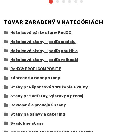
TOVAR ZARADENÝ V KATEGÓRIÁCH
Nožnicové párty stany RedX®
Nožnicové stany - podľa modelu
Nožnicové stany - podľa použitia
Nožnicové stany - podľa veľkosti
RedX® PROFI COMPOSITE
Záhradné a hobby stany
Stany pre športové združenia a kluby
Stany pre veľtrhy, výstavy a predaj
Reklamné a predajné stany
Stany na oslavy a catering
Svadobné stany