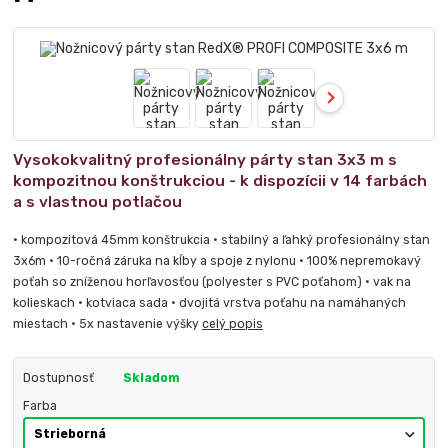
Vysokokvalitný profesionálny párty stan 3x3 m s
kompozitnou konštrukciou - k dispozícii v 14 farbách
a s vlastnou potlačou
• kompozitová 45mm konštrukcia • stabilný a ľahký profesionálny stan
3x6m • 10-ročná záruka na kĺby a spoje z nylonu • 100% nepremokavý
poťah so zníženou horľavosťou (polyester s PVC poťahom) • vak na
kolieskach • kotviaca sada • dvojitá vrstva poťahu na namáhaných
miestach • 5x nastavenie výšky
celý popis
Dostupnosť
Skladom
Farba