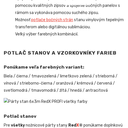
pomocou kvalitných zipsov a spojenie bočných panelov s
rámom sa vykonáva pomocou suchého zipsu.
Možnosť
potlače bočných strán
stanu vinylovým tepelným
transferom alebo digitálnou sublimáciou.
Veľký výber farebných kombinácií.
POTLAČ STANOV A VZORKOVNÍKY FARIEB
Ponúkame veľa farebných variant:
Biela / čierna / tmavozelená / limetkovo zelená / strieborná /
vínová / strieborno-čierna / oranžová / krémová / červená /
svetlomodrá / tmavomodrá / žltá / hnedá / antracitová
Potlač stanov
Pre
všetky
nožnicové párty stany
Red
X
®
ponúkame doplnkovú