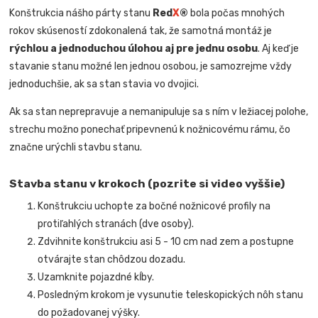
Konštrukcia nášho párty stanu
Red
X
®
bola počas mnohých
rokov skúseností zdokonalená tak, že samotná montáž je
rýchlou a jednoduchou úlohou aj pre jednu osobu
. Aj keď je
stavanie stanu možné len jednou osobou, je samozrejme vždy
jednoduchšie, ak sa stan stavia vo dvojici.
Ak sa stan neprepravuje a nemanipuluje sa s ním v ležiacej polohe,
strechu možno ponechať pripevnenú k nožnicovému rámu, čo
značne urýchli stavbu stanu.
Stavba stanu v krokoch (pozrite si video vyššie)
Konštrukciu uchopte za bočné nožnicové profily na
protiľahlých stranách (dve osoby).
Zdvihnite konštrukciu asi 5 - 10 cm nad zem a postupne
otvárajte stan chôdzou dozadu.
Uzamknite pojazdné kĺby.
Posledným krokom je vysunutie teleskopických nôh stanu
do požadovanej výšky.