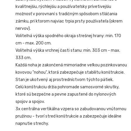
kvalitnejšiu, rýchlejšiu a používateľsky prívetivejšiu
možnosť v porovnaní s tradičným spôsobom stláčania
zámku, pri ktorom najviac trpia prsty používateľa (okrem
nervov).
Voliteľná výška spodného okraja strešnej hrany: min. 170
cm - max. 200 cm.
Voliteľná výška vrchnej časti stanu: min. 303 cm - max.
333 cm.
Každá noha je zakončená mimoriadne veľkou pozinkovanou
kovovou "nohou", ktorá zabezpečuje stabilitu konštrukcie.
Stan je ukotvený aj prostredníctvom týchto pätiek.
Celú konštrukciu držia pohromade samosvorné skrutky,
ktoré sú bezpečne a pevne zapustené do nylonových
spojov a spojov.
3x centrálna vertikálna vzpera so zabudovanou vnútornou
pružinou - tvorí stred konštrukcie a zabezpečuje ideálne
napnutie strechy.