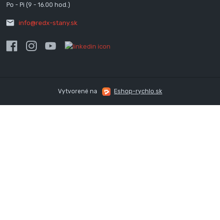
Po - Pi (9 - 16.00 hod.)
info@redx-stany.sk
Vytvorené na
Eshop-rychlo.sk