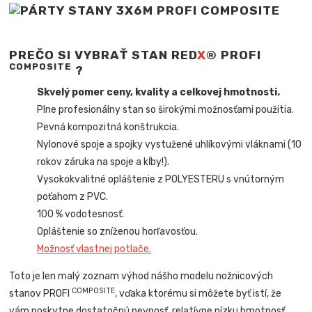
PREČO SI VYBRAŤ STAN RED
X
® PROFI
COMPOSITE
?
Skvelý pomer ceny, kvality a celkovej hmotnosti.
Plne profesionálny stan so širokými možnosťami použitia.
Pevná kompozitná konštrukcia.
Nylonové spoje a spojky vystužené uhlíkovými vláknami (10
rokov záruka na spoje a kĺby!).
Vysokokvalitné opláštenie z POLYESTERU s vnútorným
poťahom z PVC.
100 % vodotesnosť.
Opláštenie so zníženou horľavosťou.
Možnosť vlastnej potlače.
Toto je len malý zoznam výhod nášho modelu nožnicových
COMPOSITE
stanov PROFI
, vďaka ktorému si môžete byť istí, že
vám poskytne dostatočnú pevnosť, relatívne nízku hmotnosť,