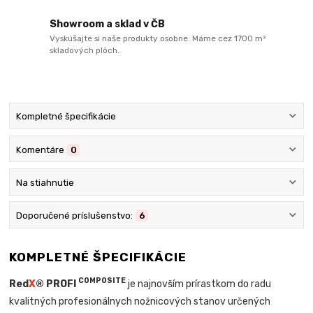
Showroom a sklad v ČB
Vyskúšajte si naše produkty osobne. Máme cez 1700 m²
skladových plôch.
Kompletné špecifikácie
Komentáre
0
Na stiahnutie
Doporučené príslušenstvo:
6
KOMPLETNÉ ŠPECIFIKÁCIE
COMPOSITE
Red
X
® PROFI
je najnovším prírastkom do radu
kvalitných profesionálnych nožnicových stanov určených