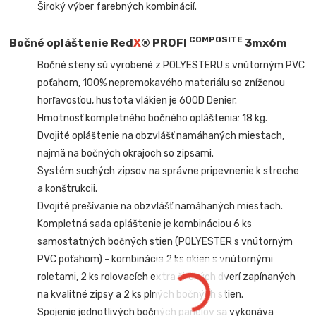
Široký výber farebných kombinácií.
COMPOSITE
Bočné opláštenie Red
X
® PROFI
3mx6m
Bočné steny sú vyrobené z POLYESTERU s vnútorným PVC
poťahom, 100% nepremokavého materiálu so zníženou
horľavosťou, hustota vlákien je 600D Denier.
Hmotnosť kompletného bočného opláštenia: 18 kg.
Dvojité opláštenie na obzvlášť namáhaných miestach,
najmä na bočných okrajoch so zipsami.
Systém suchých zipsov na správne pripevnenie k streche
a konštrukcii.
Dvojité prešívanie na obzvlášť namáhaných miestach.
Kompletná sada opláštenie je kombináciou 6 ks
samostatných bočných stien (POLYESTER s vnútorným
PVC poťahom) - kombinácia 2 ks okien s vnútornými
roletami, 2 ks rolovacích extra širokých dverí zapínaných
na kvalitné zipsy a
2 ks plných bočných stien.
Spojenie jednotlivých bočných panelov sa vykonáva