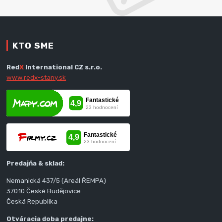
KTO SME
Red
X
International CZ s.r.o.
www.redx-stany.sk
Predajňa & sklad:
Nemanická 437/5 (Areál ŘEMPA)
37010 České Budějovice
Česká Republika
Otváracia doba predajne: