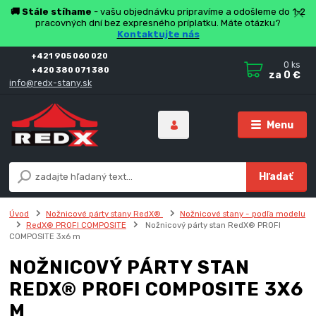
🚚 Stále stíhame
- vašu objednávku pripravíme a odošleme do 1-2
pracovných dní bez expresného príplatku. Máte otázku?
Kontaktujte nás
+421 905 060 020
0
ks
+420 380 071 380
za
0 €
info@redx-stany.sk
Menu
Hľadať
Úvod
Nožnicové párty stany RedX®
Nožnicové stany - podľa modelu
RedX® PROFI COMPOSITE
Nožnicový párty stan RedX® PROFI
COMPOSITE 3x6 m
NOŽNICOVÝ PÁRTY STAN
REDX® PROFI COMPOSITE 3X6
M