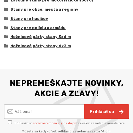
Závodné stany pre motoristické športy
Stany pre obce, mestá a regióny
Stany pre hasičov
Stany pre políciu a armádu
Nožnicové párty stany 3x6 m
Nožnicové párty stany 6x3 m
NEPREMEŠKAJTE NOVINKY,
AKCIE A ZĽAVY!
Prihlásiť sa
Súhlasím so
spracovaním osobných údajov
za účelom zasielania newslettera.
Môžete sa kedykoľvek odhlásiť. Zasielame raz za 14 dní.