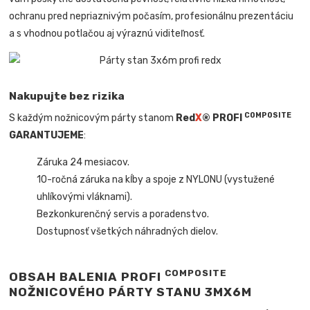
ochranu pred nepriaznivým počasím, profesionálnu prezentáciu
a s vhodnou potlačou aj výraznú viditeľnosť.
Nakupujte bez rizika
COMPOSITE
S každým nožnicovým párty stanom
Red
X
® PROFI
GARANTUJEME
:
Záruka 24 mesiacov.
10-ročná záruka na kĺby a spoje z NYLONU (vystužené
uhlíkovými vláknami).
Bezkonkurenčný servis a poradenstvo.
Dostupnosť všetkých náhradných dielov.
COMPOSITE
OBSAH BALENIA PROFI
NOŽNICOVÉHO PÁRTY STANU 3MX6M