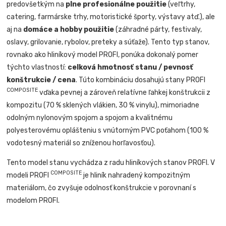
predovšetkým na
plne profesionálne použitie
(veľtrhy,
catering, farmárske trhy, motoristické športy, výstavy atď.), ale
aj na
domáce a hobby použitie
(záhradné párty, festivaly,
oslavy, grilovanie, rybolov, preteky a súťaže). Tento typ stanov,
rovnako ako hliníkový model PROFI, ponúka dokonalý pomer
týchto vlastností:
celková hmotnosť stanu / pevnosť
konštrukcie / cena
. Túto kombináciu dosahujú stany PROFI
COMPOSITE
vďaka pevnej a zároveň relatívne ľahkej konštrukcii z
kompozitu (70 % sklených vlákien, 30 % vinylu), mimoriadne
odolným nylonovým spojom a spojom a kvalitnému
polyesterovému oplášteniu s vnútorným PVC poťahom (100 %
vodotesný materiál so zníženou horľavosťou).
Tento model stanu vychádza z radu hliníkových stanov PROFI. V
COMPOSITE
modeli PROFI
je hliník nahradený kompozitným
materiálom, čo zvyšuje odolnosť konštrukcie v porovnaní s
modelom PROFI.