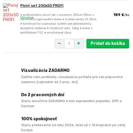
Pivný set 200x50 PROFI
• profesionálny pivný set s rozmermi 200cm×50cm z
189 €
/
ks
Skladom
masívneho cyprusového dreva • hrúbka dosky 29,5mm
• konštrukčný uzamykací systém pre jednoduché a
bezpečné zloženie • hmotnosť setu: 34kg • drevo s
certifikátom FSC • množstvové zľavy
Pridať do košíka
Vizualizácia ZADARMO
Zašlite nám podklady, vizualizáciu potlače pre vás pripravíme
zadarmo (najneskôr do 2 prac. dní).
Do 2 pracovných dní
Stany doručíme ZADARMO a bez expresného príplatku. DPD a
Dachser.
100% spokojnosť
Stany predávame od roku 2006, dnes už v 16 krajinách po celej
Európe.