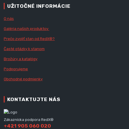
UŽITOČNÉ INFORMÁCIE
O nás
Galéria našich produktov
Prečo zvoliť stan od RedX
®?
Časté otázky k stanom
Brožúry a katalógy
Podporujeme
Obchodné podmienky
KONTAKTUJTE NÁS
Zákaznícka podpora RedX®
+421 905 060 020