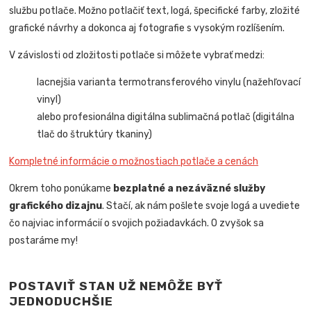
službu potlače. Možno potlačiť text, logá, špecifické farby, zložité
grafické návrhy a dokonca aj fotografie s vysokým rozlíšením.
V závislosti od zložitosti potlače si môžete vybrať medzi:
lacnejšia varianta termotransferového vinylu (nažehľovací
vinyl)
alebo profesionálna digitálna sublimačná potlač (digitálna
tlač do štruktúry tkaniny)
Kompletné informácie o možnostiach potlače a cenách
Okrem toho ponúkame
bezplatné a nezáväzné služby
grafického dizajnu
. Stačí, ak nám pošlete svoje logá a uvediete
čo najviac informácií o svojich požiadavkách. O zvyšok sa
postaráme my!
POSTAVIŤ STAN UŽ NEMÔŽE BYŤ
JEDNODUCHŠIE