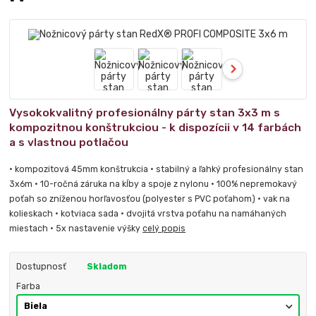
Vysokokvalitný profesionálny párty stan 3x3 m s
kompozitnou konštrukciou - k dispozícii v 14 farbách
a s vlastnou potlačou
• kompozitová 45mm konštrukcia • stabilný a ľahký profesionálny stan
3x6m • 10-ročná záruka na kĺby a spoje z nylonu • 100% nepremokavý
poťah so zníženou horľavosťou (polyester s PVC poťahom) • vak na
kolieskach • kotviaca sada • dvojitá vrstva poťahu na namáhaných
miestach • 5x nastavenie výšky
celý popis
Dostupnosť
Skladom
Farba