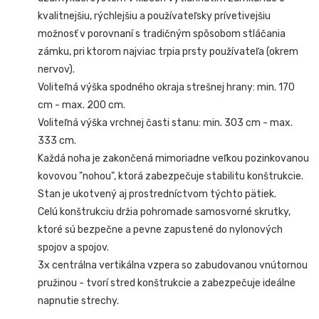
kvalitnejšiu, rýchlejšiu a používateľsky prívetivejšiu
možnosť v porovnaní s tradičným spôsobom stláčania
zámku, pri ktorom najviac trpia prsty používateľa (okrem
nervov).
Voliteľná výška spodného okraja strešnej hrany: min. 170
cm - max. 200 cm.
Voliteľná výška vrchnej časti stanu: min. 303 cm - max.
333 cm.
Každá noha je zakončená mimoriadne veľkou pozinkovanou
kovovou "nohou", ktorá zabezpečuje stabilitu konštrukcie.
Stan je ukotvený aj prostredníctvom týchto pätiek.
Celú konštrukciu držia pohromade samosvorné skrutky,
ktoré sú bezpečne a pevne zapustené do nylonových
spojov a spojov.
3x centrálna vertikálna vzpera so zabudovanou vnútornou
pružinou - tvorí stred konštrukcie a zabezpečuje ideálne
napnutie strechy.