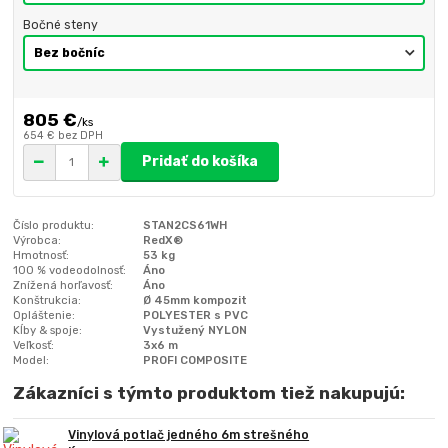
Bočné steny
805 €
/
ks
654 €
bez DPH
Pridať do košíka
Číslo produktu:
STAN2CS61WH
Výrobca:
RedX®
Hmotnosť:
53 kg
100 % vodeodolnosť:
Áno
Znížená horľavosť:
Áno
Konštrukcia:
Ø 45mm kompozit
Opláštenie:
POLYESTER s PVC
Kĺby & spoje:
Vystužený NYLON
Veľkosť:
3x6 m
Model:
PROFI COMPOSITE
Zákazníci s týmto produktom tiež nakupujú:
Vinylová potlač jedného 6m strešného