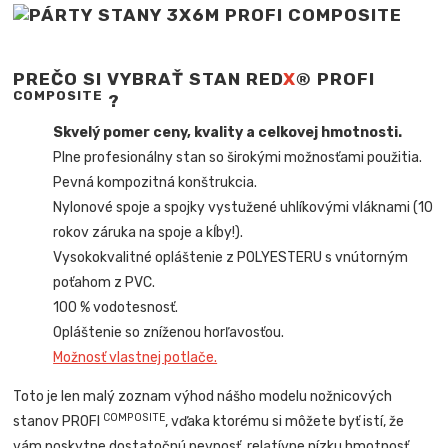
PREČO SI VYBRAŤ STAN RED
X
® PROFI
COMPOSITE
?
Skvelý pomer ceny, kvality a celkovej hmotnosti.
Plne profesionálny stan so širokými možnosťami použitia.
Pevná kompozitná konštrukcia.
Nylonové spoje a spojky vystužené uhlíkovými vláknami (10
rokov záruka na spoje a kĺby!).
Vysokokvalitné opláštenie z POLYESTERU s vnútorným
poťahom z PVC.
100 % vodotesnosť.
Opláštenie so zníženou horľavosťou.
Možnosť vlastnej potlače.
Toto je len malý zoznam výhod nášho modelu nožnicových
COMPOSITE
stanov PROFI
, vďaka ktorému si môžete byť istí, že
vám poskytne dostatočnú pevnosť, relatívne nízku hmotnosť,