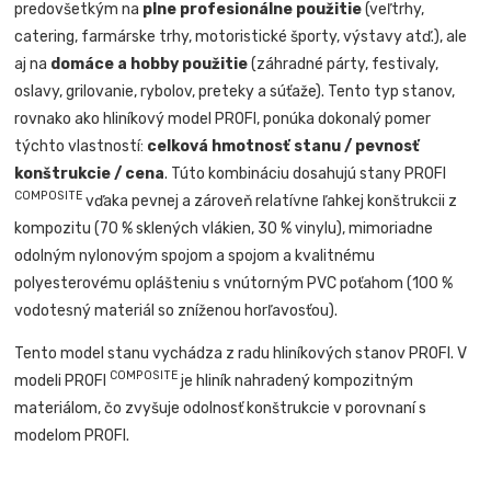
predovšetkým na
plne profesionálne použitie
(veľtrhy,
catering, farmárske trhy, motoristické športy, výstavy atď.), ale
aj na
domáce a hobby použitie
(záhradné párty, festivaly,
oslavy, grilovanie, rybolov, preteky a súťaže). Tento typ stanov,
rovnako ako hliníkový model PROFI, ponúka dokonalý pomer
týchto vlastností:
celková hmotnosť stanu / pevnosť
konštrukcie / cena
. Túto kombináciu dosahujú stany PROFI
COMPOSITE
vďaka pevnej a zároveň relatívne ľahkej konštrukcii z
kompozitu (70 % sklených vlákien, 30 % vinylu), mimoriadne
odolným nylonovým spojom a spojom a kvalitnému
polyesterovému oplášteniu s vnútorným PVC poťahom (100 %
vodotesný materiál so zníženou horľavosťou).
Tento model stanu vychádza z radu hliníkových stanov PROFI. V
COMPOSITE
modeli PROFI
je hliník nahradený kompozitným
materiálom, čo zvyšuje odolnosť konštrukcie v porovnaní s
modelom PROFI.