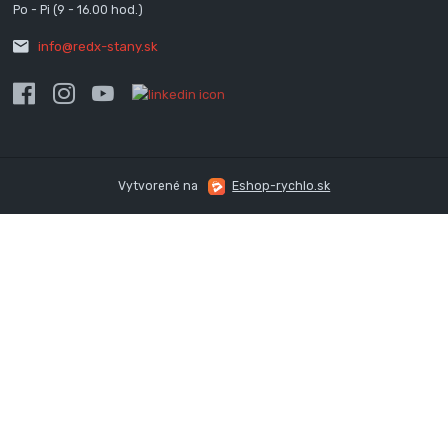
Po - Pi (9 - 16.00 hod.)
info@redx-stany.sk
Vytvorené na
Eshop-rychlo.sk