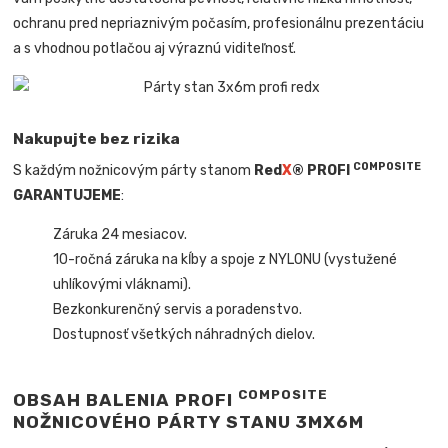
ochranu pred nepriaznivým počasím, profesionálnu prezentáciu
a s vhodnou potlačou aj výraznú viditeľnosť.
Nakupujte bez rizika
COMPOSITE
S každým nožnicovým párty stanom
Red
X
® PROFI
GARANTUJEME
:
Záruka 24 mesiacov.
10-ročná záruka na kĺby a spoje z NYLONU (vystužené
uhlíkovými vláknami).
Bezkonkurenčný servis a poradenstvo.
Dostupnosť všetkých náhradných dielov.
COMPOSITE
OBSAH BALENIA PROFI
NOŽNICOVÉHO PÁRTY STANU 3MX6M