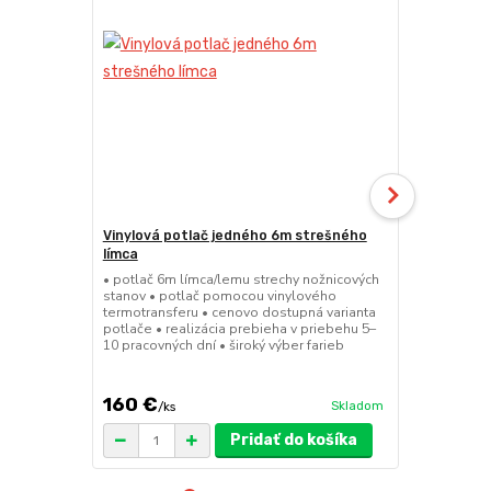
Vinylová potlač jedného 6m strešného
24kg ECO M
límca
nožnicové s
• potlač 6m límca/lemu strechy nožnicových
• sada 2x ks
stanov • potlač pomocou vinylového
stanov • hmo
termotransferu • cenovo dostupná varianta
30x30x6 cm •
potlače • realizácia prebieha v priebehu 5–
polymér • ma
10 pracovných dní • široký výber farieb
ruda (magnet
pre väčšie z
160 €
75 €
Skladom
/
ks
/
ks
Pridať do košíka