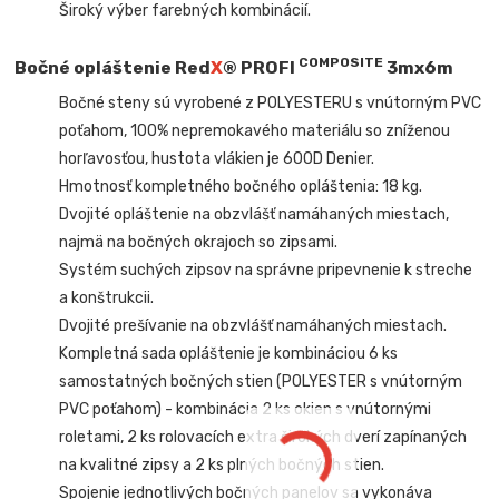
Široký výber farebných kombinácií.
COMPOSITE
Bočné opláštenie Red
X
® PROFI
3mx6m
Bočné steny sú vyrobené z POLYESTERU s vnútorným PVC
poťahom, 100% nepremokavého materiálu so zníženou
horľavosťou, hustota vlákien je 600D Denier.
Hmotnosť kompletného bočného opláštenia: 18 kg.
Dvojité opláštenie na obzvlášť namáhaných miestach,
najmä na bočných okrajoch so zipsami.
Systém suchých zipsov na správne pripevnenie k streche
a konštrukcii.
Dvojité prešívanie na obzvlášť namáhaných miestach.
Kompletná sada opláštenie je kombináciou 6 ks
samostatných bočných stien (POLYESTER s vnútorným
PVC poťahom) - kombinácia 2 ks okien s vnútornými
roletami, 2 ks rolovacích extra širokých dverí zapínaných
na kvalitné zipsy a
2 ks plných bočných stien.
Spojenie jednotlivých bočných panelov sa vykonáva