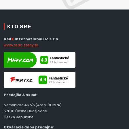
KTO SME
Red
X
International CZ s.r.o.
www.redx-stany.sk
Predajňa & sklad:
Nemanická 437/5 (Areál ŘEMPA)
37010 České Budějovice
Česká Republika
Otváracia doba predajne: