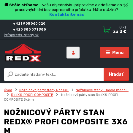
🚚 Stále stíhame
- vašu objednávku pripravíme a odošleme do 1-2
pracovných dní bez expresného príplatku. Máte otázku?
Kontaktujte nás
+421 905 060 020
0
ks
+420 380 071 380
za
0 €
info@redx-stany.sk
Menu
Hľadať
Úvod
Nožnicové párty stany RedX®
Nožnicové stany - podľa modelu
RedX® PROFI COMPOSITE
Nožnicový párty stan RedX® PROFI
COMPOSITE 3x6 m
NOŽNICOVÝ PÁRTY STAN
REDX® PROFI COMPOSITE 3X6
M