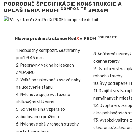
PODROBNÉ ŠPECIFIKÁCIE KONŠTRUKCIE A
COMPOSITE
OPLÁŠTENIA PROFI
3MX6M
COMPOSITE
Hlavné prednosti stanov Red
X
® PROFI
1. Robustný kompozit, šesťhranný
8. Vnútorné uzamyk
profil Ø 45 mm
okenné rolety
2. Prepravný vak na kolieskach
9. Dvojitá vrstva op
ZADARMO
rohoch strechy
3. Veľké pozinkované kovové nohy
10. Švy podlepené 
na ukotvenie stanu
11. Dvojitá vrstva o
4. Nylonové spoje vystužené
namáhaných miest
uhlíkovými vláknami
12. Dvojitá vrstva o
5. 3x vertikálna vzpera so
okrajoch bočných st
zabudovanou pružinou
13. Vysokokvalitné z
6. Nylonové oká v rohoch strechy
otváranie/zatvárani
pre kotviace laná