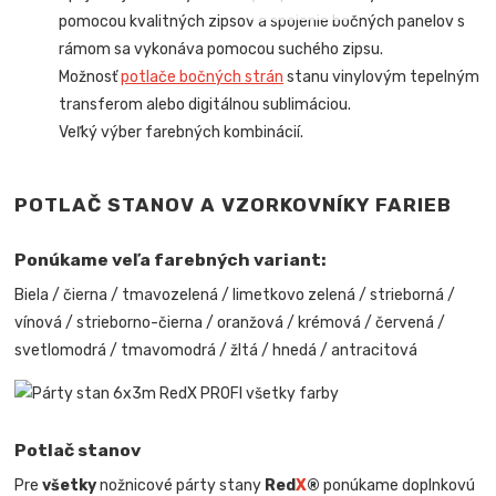
pomocou kvalitných zipsov a spojenie bočných panelov s
rámom sa vykonáva pomocou suchého zipsu.
Možnosť
potlače bočných strán
stanu vinylovým tepelným
transferom alebo digitálnou sublimáciou.
Veľký výber farebných kombinácií.
POTLAČ STANOV A VZORKOVNÍKY FARIEB
Ponúkame veľa farebných variant:
Biela / čierna / tmavozelená / limetkovo zelená / strieborná /
vínová / strieborno-čierna / oranžová / krémová / červená /
svetlomodrá / tmavomodrá / žltá / hnedá / antracitová
Potlač stanov
Pre
všetky
nožnicové párty stany
Red
X
®
ponúkame doplnkovú