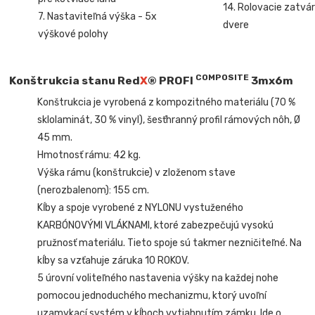
14. Rolovacie zatvár
7. Nastaviteľná výška - 5x
dvere
výškové polohy
COMPOSITE
Konštrukcia stanu Red
X
®
PROFI
3mx6m
Konštrukcia je vyrobená z kompozitného materiálu (70 %
sklolaminát, 30 % vinyl), šesťhranný profil rámových nôh, Ø
45 mm.
Hmotnosť rámu: 42 kg.
Výška rámu (konštrukcie) v zloženom stave
(nerozbalenom): 155 cm.
Kĺby a spoje vyrobené z NYLONU vystuženého
KARBÓNOVÝMI VLÁKNAMI, ktoré zabezpečujú vysokú
pružnosť materiálu. Tieto spoje sú takmer nezničiteľné. Na
kĺby sa vzťahuje záruka 10 ROKOV.
5 úrovní voliteľného nastavenia výšky na každej nohe
pomocou jednoduchého mechanizmu, ktorý uvoľní
uzamykací systém v kĺboch vytiahnutím zámku. Ide o