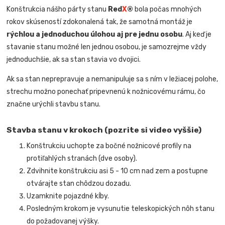
Konštrukcia nášho párty stanu
Red
X
®
bola počas mnohých
rokov skúseností zdokonalená tak, že samotná montáž je
rýchlou a jednoduchou úlohou aj pre jednu osobu
. Aj keď je
stavanie stanu možné len jednou osobou, je samozrejme vždy
jednoduchšie, ak sa stan stavia vo dvojici.
Ak sa stan neprepravuje a nemanipuluje sa s ním v ležiacej polohe,
strechu možno ponechať pripevnenú k nožnicovému rámu, čo
značne urýchli stavbu stanu.
Stavba stanu v krokoch (pozrite si video vyššie)
Konštrukciu uchopte za bočné nožnicové profily na
protiľahlých stranách (dve osoby).
Zdvihnite konštrukciu asi 5 - 10 cm nad zem a postupne
otvárajte stan chôdzou dozadu.
Uzamknite pojazdné kĺby.
Posledným krokom je vysunutie teleskopických nôh stanu
do požadovanej výšky.