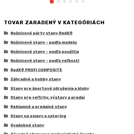
TOVAR ZARADENÝ V KATEGÓRIÁCH
Nožnicové párty stany RedX®
Nožnicové stany - podľa modelu
Nožnicové stany - podľa použitia
Nožnicové stany - podľa veľkosti
RedX® PROFI COMPOSITE
Záhradné a hobby stany
Stany pre športové združenia a kluby
Stany pre veľtrhy, výstavy a predaj
Reklamné a predajné stany
Stany na oslavy a catering
Svadobné stany