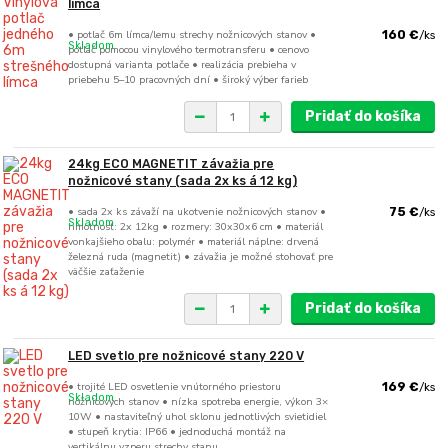
límca
• potlač 6m límca/lemu strechy nožnicových stanov •
160 €
/
ks
Skladom
potlač pomocou vinylového termotransferu • cenovo
dostupná varianta potlače • realizácia prebieha v
priebehu 5–10 pracovných dní • široký výber farieb
Pridať do košíka
24kg ECO MAGNETIT závažia pre
nožnicové stany (sada 2x ks á 12 kg)
• sada 2x ks závaží na ukotvenie nožnicových stanov •
75 €
/
ks
Skladom
hmotnosť: 2x 12kg • rozmery: 30x30x6 cm • materiál
vonkajšieho obalu: polymér • materiál náplne: drvená
železná ruda (magnetit) • závažia je možné stohovať pre
väčšie zaťaženie
Pridať do košíka
LED svetlo pre nožnicové stany 220 V
• trojité LED osvetlenie vnútorného priestoru
169 €
/
ks
Skladom
nožnicových stanov • nízka spotreba energie, výkon 3×
10W • nastaviteľný uhol sklonu jednotlivých svietidiel
• stupeň krytia: IP66 • jednoduchá montáž na
vertikálnu vzperu strechy stanu