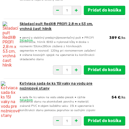
Pridať do košíka
Skladací pult RedX® PROFI 2,8 m x 53 cm,
vrchná časť: hliník
• pevný a stabilný predajný/prezentačný pult • PROFI
389 €
/
ks
Skladom
konštrukcia, hliník 6063 a nylonové kĺby • doska s
rozmermi 53cmx280cm zložená z hliníkových
segmentov • nosnosť: 120kg pri rovnomernom zaťažení
• vrátane kovových spojok na upevnenie ku konštrukcii
skladacieho stanu
Pridať do košíka
Kotviaca sada 6x ks 15l vaky na vodu pre
nožnicové stany
• sada 6x ks vakov na vodu alebo piesok • rýchle
54 €
/
ks
Skladom
ukotvenie stanu na akomkoľvek povrchu • materiál:
zvárané PVC • objem každého vaku: 15l • upevnenie k
konštrukcii stanu pomocou popruhov so suchými zipsmi
Pridať do košíka