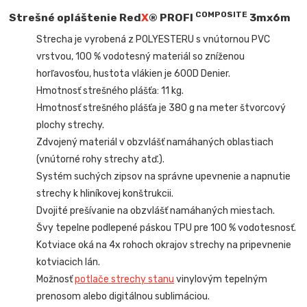
COMPOSITE
Strešné opláštenie Red
X
® PROFI
3mx6m
Strecha je vyrobená z POLYESTERU s vnútornou PVC
vrstvou, 100 % vodotesný materiál so zníženou
horľavosťou, hustota vlákien je 600D Denier.
Hmotnosť strešného plášťa: 11 kg.
Hmotnosť strešného plášťa je 380 g na meter štvorcový
plochy strechy.
Zdvojený materiál v obzvlášť namáhaných oblastiach
(vnútorné rohy strechy atď.).
Systém suchých zipsov na správne upevnenie a napnutie
strechy k hliníkovej konštrukcii.
Dvojité prešívanie na obzvlášť namáhaných miestach.
Švy tepelne podlepené páskou TPU pre 100 % vodotesnosť.
Kotviace oká na 4x rohoch okrajov strechy na pripevnenie
kotviacich lán.
Možnosť
potlače strechy stanu
vinylovým tepelným
prenosom alebo digitálnou sublimáciou.