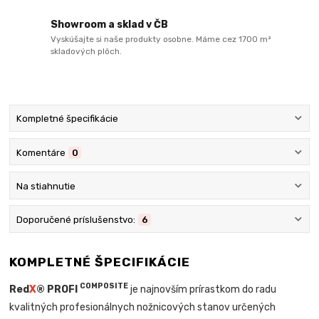
Showroom a sklad v ČB
Vyskúšajte si naše produkty osobne. Máme cez 1700 m²
skladových plôch.
Kompletné špecifikácie
Komentáre
0
Na stiahnutie
Doporučené príslušenstvo:
6
KOMPLETNÉ ŠPECIFIKÁCIE
COMPOSITE
Red
X
® PROFI
je najnovším prírastkom do radu
kvalitných profesionálnych nožnicových stanov určených