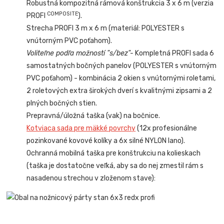
Robustná kompozitná rámová konštrukcia 3 x 6 m (verzia
COMPOSITE
PROFI
).
Strecha PROFI 3 m x 6 m (materiál: POLYESTER s
vnútorným PVC poťahom).
Voliteľne podľa možností "s/bez"-
Kompletná PROFI sada 6
samostatných bočných panelov (POLYESTER s vnútorným
PVC poťahom) - kombinácia 2 okien s vnútornými roletami,
2 roletových extra širokých dverí s kvalitnými zipsami a 2
plných bočných stien.
Prepravná/úložná taška (vak) na bočnice.
Kotviaca sada pre mäkké povrchy
(12x profesionálne
pozinkované kovové kolíky a 6x silné NYLON lano).
Ochranná mobilná taška pre konštrukciu na kolieskach
(taška je dostatočne veľká, aby sa do nej zmestil rám s
nasadenou strechou v zloženom stave):