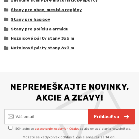
Závodné stany pre motoristické športy
Stany pre obce, mestá a regióny
Stany pre hasičov
Stany pre políciu a armádu
Nožnicové párty stany 3x6 m
Nožnicové párty stany 6x3 m
NEPREMEŠKAJTE NOVINKY,
AKCIE A ZĽAVY!
Prihlásiť sa
Súhlasím so
spracovaním osobných údajov
za účelom zasielania newslettera.
Môžete sa kedykoľvek odhlásiť. Zasielame raz za 14 dní.