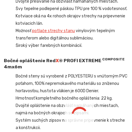
Dvojité prešívanie na obzvlášť namáhaných miestach.
Švy tepelne podlepené páskou TPU pre 100 % vodotesnosť.
Kotviace oká na 4x rohoch okrajov strechy na pripevnenie
kotviacich lán.
Možnosť
potlače strechy stanu
vinylovým tepelným
transferom alebo digitálnou sublimáciou.
Široký výber farebných kombinácií.
COMPOSITE
Bočné opláštenie
Red
X
® PROFI EXTREME
4mx6m
Bočné steny sú vyrobené z POLYESTERU s vnútorným PVC
poťahom, 100% nepremokavého materiálu so zníženou
horľavosťou, hustota vlákien je 600D Denier.
Hmotnosť kompletného bočného opláštenia: 22 kg.
Dvojité opláštenie na obzvlášť namáhaných miestach,
najmä na bočných okrajoch so zipsami.
Systém suchých zipsov na správne pripevnenie k streche
a konštrukcii.