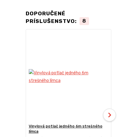
DOPORUČENÉ
PRÍSLUŠENSTVO:
8
TOP produkt
Novinka
Vinylová potlač jedného 6m strešného
24kg ECO M
límca
nožnicové s