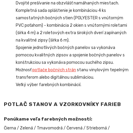
Dvojité prešívanie na obzvlášť namáhaných miestach.
Kompletná sada opláštenie je kombináciou 4 ks
samostatných bočných stien (POLYESTER s vnútorným
PVC poťahom) -
kombinácia 2 okien s vnútornými roletami
(šírka 4 m) a 2 roletových extra širokých dverí zapínaných
na kvalitné zipsy (šírka 6 m).
Spojenie jednotlivých bočných panelov sa vykonáva
pomocou kvalitných zipsov a spojenie bočných panelov s
konštrukciou sa vykonáva pomocou suchého zipsu.
Možnosť
potlače bočných strán
stanu vinylovým tepelným
transferom alebo digitálnou sublimáciou.
Veľký výber farebných kombinácií.
POTLAČ STANOV A VZORKOVNÍKY FARIEB
Ponúkame veľa farebných možností:
Čierna / Zelená / Tmavomodrá / Červená / Strieborná /