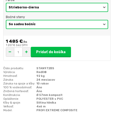
Farba
Bočné steny
1 485 €
/
ks
1 207 €
bez DPH
Pridať do košíka
Číslo produktu:
STAN972BS
Výrobca:
RedX®
Hmotnosť:
92 kg
Záruka:
24 mesiacov
Záruka na spoje a kĺby:
10 rokov
100 % vodeodolnosť:
Áno
Znížená horľavosť:
Áno
Konštrukcia:
Ø 57mm kompozit
Opláštenie:
POLYESTER s PVC
Kĺby & spoje:
Slitina hliníka
Veľkosť:
4x6 m
Model:
PROFI EXTREME COMPOSITE