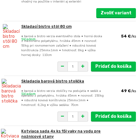
vhodný na použitie v interiéri aj exteriéri
Zvoliť variant
Skladací bistro stôl 80 cm
• barová a bistro verzia eventového stola • horná doska
54 €
/
ks
Skladom
z masívneho polyetylénu, hrúbka 45mm • nosnosť:
50kg pri rovnomernom zaťažení • robustná kovová
konštrukcia 25mmx1mm • hmotnosť: 8kg • výška
hornej dosky: 110cm
Pridať do košíka
Skladacia barová bistro stolička
• barová a bistro verzia stoličky na podujatia • sedák a
49 €
/
ks
Skladom
operadlo z polyetylénu, hrúbka 45mm • nosnosť: 150kg
• robustná kovová konštrukcia 25mmx1mm •
hmotnosť: 6,2kg • výška sedáka: 70cm
Pridať do košíka
Kotviaca sada 4x ks 15l vaky na vodu pre
nožnicové stany