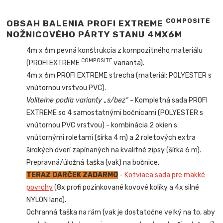
COMPOSITE
OBSAH BALENIA PROFI EXTREME
NOŽNICOVÉHO PÁRTY STANU 4MX6M
4m x 6m pevná konštrukcia z kompozitného materiálu
COMPOSITE
(PROFI EXTREME
varianta).
4m x 6m PROFI EXTREME strecha (materiál: POLYESTER s
vnútornou vrstvou PVC).
Voliteľne podľa varianty „s/bez“
- Kompletná sada PROFI
EXTREME so 4 samostatnými bočnicami (POLYESTER s
vnútornou PVC vrstvou) - kombinácia 2 okien s
vnútornými roletami (šírka 4 m) a 2 roletových extra
širokých dverí zapínaných na kvalitné zipsy (šírka 6 m).
Prepravná/úložná taška (vak) na bočnice.
TERAZ DARČEK ZADARMO
-
Kotviaca sada pre mäkké
povrchy
(8x profi pozinkované kovové kolíky a 4x silné
NYLON lano).
Ochranná taška na rám (vak je dostatočne veľký na to, aby