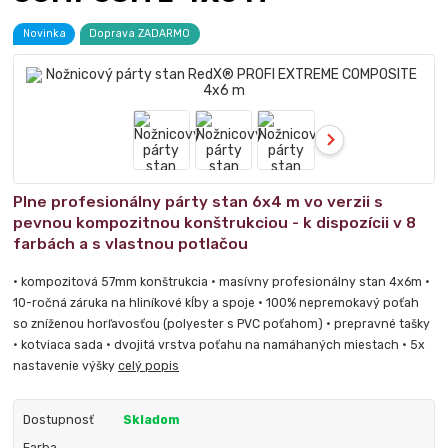
Novinka
Doprava ZADARMO
Plne profesionálny párty stan 6x4 m vo verzii s
pevnou kompozitnou konštrukciou - k dispozícii v 8
farbách a s vlastnou potlačou
• kompozitová 57mm konštrukcia • masívny profesionálny stan 4x6m •
10-ročná záruka na hliníkové kĺby a spoje • 100% nepremokavý poťah
so zníženou horľavosťou (polyester s PVC poťahom) • prepravné tašky
• kotviaca sada • dvojitá vrstva poťahu na namáhaných miestach • 5x
nastavenie výšky
celý popis
Dostupnosť
Skladom