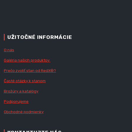
UŽITOČNÉ INFORMÁCIE
O nás
Galéria našich produktov
Prečo zvoliť stan od RedX
®?
Časté otázky k stanom
Brožúry a katalógy
Podporujeme
Obchodné podmienky