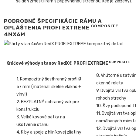
sa doň zmestil rám s pripevnenou strechou, keď je zložený).
PODROBNÉ ŠPECIFIKÁCIE RÁMU A
COMPOSITE
OPLÁŠTENIA PROFI EXTREME
4MX6
M
COMPOSITE
Kľúčové výhody stanov RedX® PROFI EXTREME
8. Vnútorné uzatvá
1. Kompozitný šesťhranný profil Ø
okenné rolety
57 mm (materiál: skelne vlákno +
9. Dvojitá vrstva op
vinyl)
rohoch strechy
2. BEZPLATNÝ ochranný vak pre
10. Švy podlepené 
konštrukciu
11. Dvojitá vrstva o
3. Veľké kovové pätky na
namáhaných miest
ukotvenie stanu
12. Dvojitá vrstva o
4. Kĺby a spoje z hliníkovej zliatiny