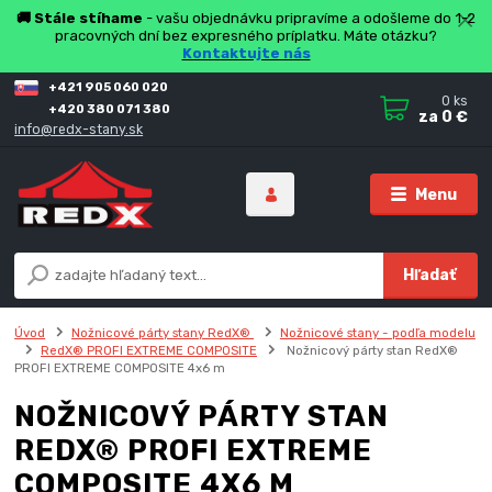
🚚 Stále stíhame
- vašu objednávku pripravíme a odošleme do 1-2
pracovných dní bez expresného príplatku. Máte otázku?
Kontaktujte nás
+421 905 060 020
0
ks
+420 380 071 380
za
0 €
info@redx-stany.sk
Menu
Hľadať
Úvod
Nožnicové párty stany RedX®
Nožnicové stany - podľa modelu
RedX® PROFI EXTREME COMPOSITE
Nožnicový párty stan RedX®
PROFI EXTREME COMPOSITE 4x6 m
NOŽNICOVÝ PÁRTY STAN
REDX® PROFI EXTREME
COMPOSITE 4X6 M