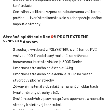
konštrukcie.
Centrálna vertikálna vzpera so zabudovanou vnútornou
pružinou - tvorí stred konštrukcie a zabezpečuje ideálne
napnutie strechy.
Strešné opláštenie
Red
X
® PROFI EXTREME
COMPOSIT
E
4mx6m
Strecha je vyrobená z POLYESTERU s vnútornou PVC
vrstvou, 100 % vodotesný materiál so zníženou
horľavosťou, hustota vlákien je 600D Denier.
Hmotnosť strešného opláštenia: 14 kg.
Hmotnosť strešného oplášťenia je 380 g na meter
štvorcový plochy strechy.
Zdvojený materiál v obzvlášť namáhaných oblastiach
(vnútorné rohy strechy atď.).
Systém suchých zipsov na správne upevnenie a napnutie
strechy k hliníkovej konštrukcii.