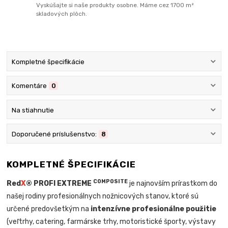
Vyskúšajte si naše produkty osobne. Máme cez 1700 m²
skladových plôch.
Kompletné špecifikácie
Komentáre
0
Na stiahnutie
Doporučené príslušenstvo:
8
KOMPLETNÉ ŠPECIFIKÁCIE
COMPOSITE
Red
X
® PROFI EXTREME
je najnovším prírastkom do
našej rodiny profesionálnych nožnicových stanov, ktoré sú
určené predovšetkým na
intenzívne profesionálne použitie
(veľtrhy, catering, farmárske trhy, motoristické športy, výstavy