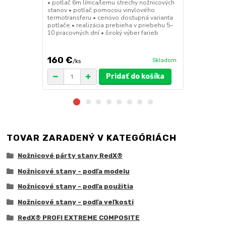
• potlač 6m límca/lemu strechy nožnicových
• sada 2x ks
stanov • potlač pomocou vinylového
stanov • hmo
termotransferu • cenovo dostupná varianta
30x30x6 cm •
potlače • realizácia prebieha v priebehu 5–
polymér • ma
10 pracovných dní • široký výber farieb
ruda (magnet
pre väčšie z
160 €
75 €
Skladom
/
ks
/
ks
Pridať do košíka
TOVAR ZARADENÝ V KATEGÓRIÁCH
Nožnicové párty stany RedX®
Nožnicové stany - podľa modelu
Nožnicové stany - podľa použitia
Nožnicové stany - podľa veľkosti
RedX® PROFI EXTREME COMPOSITE