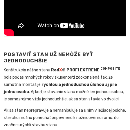
POSTAVIŤ STAN UŽ NEMÔŽE BYŤ
JEDNODUCHŠIE
COMPOSITE
Konštrukcia nášho stanu
Red
X
® PROFI EXTREME
bola počas mnohých rokov skúseností zdokonalená tak, že
samotná montáž je
rýchlou a jednoduchou úlohou aj pre
jednu osobu
. Aj keď je stavanie stanu možné len jednou osobou,
je samozrejme vždy jednoduchšie, ak sa stan stavia vo dvojici.
Ak sa stan neprepravuje a nemanipuluje sa s ním v ležiacej polohe,
strechu možno ponechať pripevnenú k nožnicovému rámu, čo
značne urýchli stavbu stanu.