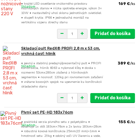
• trojité LED osvetlenie vnútorného priestoru
169 €
/
ks
Skladom
nožnicových stanov • nízka spotreba energie, výkon 3×
10W • nastaviteľný uhol sklonu jednotlivých svietidiel
• stupeň krytia: IP66 • jednoduchá montáž na
vertikálnu vzperu strechy stanu
Pridať do košíka
Skladací pult RedX® PROFI 2,8 m x 53 cm,
vrchná časť: hliník
• pevný a stabilný predajný/prezentačný pult • PROFI
389 €
/
ks
Skladom
konštrukcia, hliník 6063 a nylonové kĺby • doska s
rozmermi 53cmx280cm zložená z hliníkových
segmentov • nosnosť: 120kg pri rovnomernom zaťažení
• vrátane kovových spojok na upevnenie ku konštrukcii
skladacieho stanu
Pridať do košíka
Pivný set PE-HD 183x76cm
• praktická verzia pivného setu z polyetylénu •
155 €
/
ks
Skladom
obsahuje 1x stôl 183cm×76cm a 2x lavicu 183cm×28cm
• robustná kovová konštrukcia 25mm(19 mm)×1mm •
hmotnosť setu: 29kg • odolný voči UV žiareniu a vode,