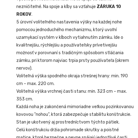
nezničiteľné. Na spoje a kĺby sa vzťahuje
ZÁRUKA 10
ROKOV
.
5 úrovní voliteľného nastavenia výšky na každej nohe
pomocou jednoduchého mechanizmu, ktorý uvoľní
uzamykací systém v kĺboch vytiahnutím zámku. Ide o
kvalitnejšiu, rýchlejšiu a používateľsky prívetivejšiu
možnosť v porovnaní s tradičným spôsobom stláčania
zámku, pri ktorom najviac trpia prsty používateľa (okrem
nervov).
Voliteľná výška spodného okraja strešnej hrany: min. 190
cm – max. 220 cm.
Voliteľná výška vrchnej časti stanu: min. 323 cm – max.
353 cm.
Každá noha je zakončená mimoriadne veľkou pozinkovanou
kovovou "nohou", ktorá zabezpečuje stabilitu konštrukcie.
Stan je ukotvený aj prostredníctvom týchto pätiek.
Celú konštrukciu držia pohromade skrutky a poistné
matice, ktoré bezpečne a pevne spájajú jednotlivé časti