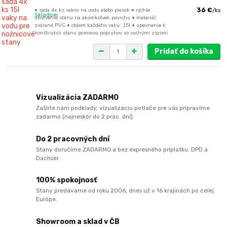
• sada 4x ks vakov na vodu alebo piesok • rýchle
36 €
/
ks
Skladom
ukotvenie stanu na akomkoľvek povrchu • materiál:
zvárané PVC • objem každého vaku: 15l • upevnenie k
konštrukcii stanu pomocou popruhov so suchými zipsmi
Pridať do košíka
Vizualizácia ZADARMO
Zašlite nám podklady, vizualizáciu potlače pre vás pripravíme
zadarmo (najneskôr do 2 prac. dní).
Do 2 pracovných dní
Stany doručíme ZADARMO a bez expresného príplatku. DPD a
Dachser.
100% spokojnosť
Stany predávame od roku 2006, dnes už v 16 krajinách po celej
Európe.
Showroom a sklad v ČB