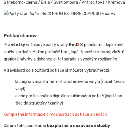
Strieborno-čierna / Biela / Svetlomodrá / Antracitová / Krémová
Potlač stanov
Pre
všetky
nožnicové párty stany
Red
X
®
ponúkame doplnkovú
službu potlače. Možno potlačiť text, logá, špecifické farby, zložité
grafické návrhy a dokonca aj fotografie s vysokým rozlíšením.
V závislosti od zložitosti potlače si môžete vybrať medzi:
lacnejšia varianta termotransferového vinylu (nažehľovací
vinyl)
alebo profesionálna digitálna sublimačná potlač (digitálna
tlač do štruktúry tkaniny)
Kompletné informácie o možnostiach potlače a cenách
Okrem toho ponúkame
bezplatné a nezáväzné služby