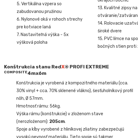
okrajoch bočníc
5. Vertikálna vzpera so
13. Kvalitné zipsy na
zabudovanou pružinou
otváranie/zatvárani
6. Nylonové oká v rohoch strechy
14. Rolovacie uzatv
pre kotviace laná
široké dvere
7. Nastaviteľná výška - 5x
15. PVC límce na sp
výšková poloha
bočných stien proti
Konštrukcia stanu Red
X
® PROFI EXTREME
COMPOSITE
4mx6m
Konštrukcia je vyrobená z kompozitného materiálu (cca.
30% vinyl + cca. 70% sklenené vlákno), šesťuholníkový profil
nôh, Ø 57mm.
Hmotnosť rámu: 56
kg.
Výška rámu (konštrukcie) v zloženom stave
(nerozloženom):
205cm
.
Spoje a kĺby vyrobené z hliníkovej zliatiny zabezpečujú
vysokú pevnosť materiálu. Tieto spoje sú takmer