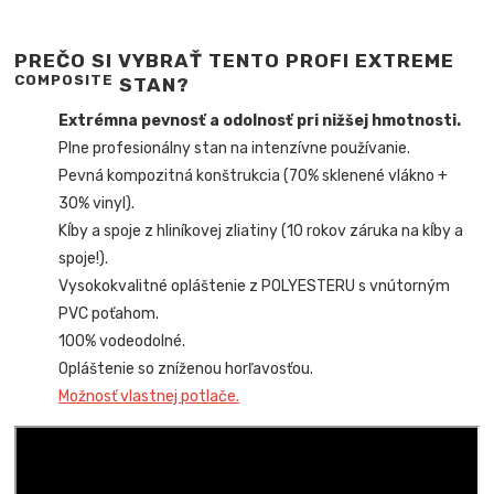
PREČO SI VYBRAŤ TENTO PROFI EXTREME
COMPOSITE
STAN?
Extrémna pevnosť a odolnosť pri nižšej hmotnosti.
Plne profesionálny stan na intenzívne používanie.
Pevná kompozitná konštrukcia (70% sklenené vlákno +
30% vinyl).
Kĺby a spoje z hliníkovej zliatiny (10 rokov záruka na kĺby a
spoje!).
Vysokokvalitné opláštenie z POLYESTERU s vnútorným
PVC poťahom.
100% vodeodolné.
Opláštenie so zníženou horľavosťou.
Možnosť vlastnej potlače.