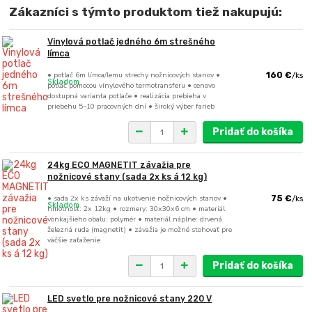
Zákazníci s týmto produktom tiež nakupujú:
Vinylová potlač jedného 6m strešného
límca
• potlač 6m límca/lemu strechy nožnicových stanov •
160 €
/
ks
Skladom
potlač pomocou vinylového termotransferu • cenovo
dostupná varianta potlače • realizácia prebieha v
priebehu 5–10 pracovných dní • široký výber farieb
Pridať do košíka
24kg ECO MAGNETIT závažia pre
nožnicové stany (sada 2x ks á 12 kg)
• sada 2x ks závaží na ukotvenie nožnicových stanov •
75 €
/
ks
Skladom
hmotnosť: 2x 12kg • rozmery: 30x30x6 cm • materiál
vonkajšieho obalu: polymér • materiál náplne: drvená
železná ruda (magnetit) • závažia je možné stohovať pre
väčšie zaťaženie
Pridať do košíka
LED svetlo pre nožnicové stany 220 V