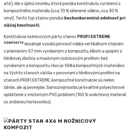
atď.). Ide o úplnú novinku, ktorá ponúka konštrukciu vyrobenú z
kompozitného materiálu (cca 70 % sklenené vlákno, cca 30 %
vinyl). Tento typ stanov ponúka
bezkonkurenčnú odolnosť pri
nižšej hmotnosti
.
Konštrukcia nožnicových párty stanov
PROFI EXTREME
COMPOSITE
dosahuje vysokú pevnosť vďaka vertikálnym stojnám
s priemerom 57 mm vyrobeným z kompozitu, kĺbom a spojom z
hliníkovej zliatiny a masívnym nožnicovým profilom tiež
vyrobeným z kompozitu. Hoci je tĺšťka kompozitných materiálov
na týchto stanoch väčšia v porovnaní s hliníkovými profilmi na
stanoch PROFI EXTREME, kompozitné konštrukcie sú nielen
ľahšie, ale aj pevnejšie. Samozrejmosťou je kvalitné polyesterové
opláštenie s vnútorným PVC poťahom (100 % vodotesný materiál
so zníženou horľavosťou).