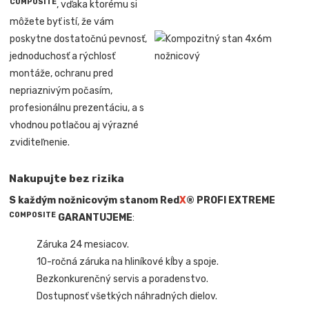
COMPOSITE
, vďaka ktorému si
môžete byť istí, že vám
poskytne dostatočnú pevnosť,
jednoduchosť a rýchlosť
montáže, ochranu pred
nepriaznivým počasím,
profesionálnu prezentáciu, a s
vhodnou potlačou aj výrazné
zviditeľnenie.
Nakupujte bez rizika
S každým nožnicovým stanom Red
X
® PROFI EXTREME
COMPOSITE
GARANTUJEME
:
Záruka 24 mesiacov.
10-ročná záruka na hliníkové kĺby a spoje.
Bezkonkurenčný servis a poradenstvo.
Dostupnosť všetkých náhradných dielov
.