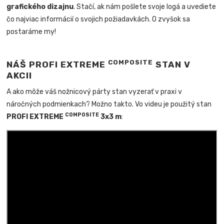
grafického dizajnu
. Stačí, ak nám pošlete svoje logá a uvediete
čo najviac informácií o svojich požiadavkách. O zvyšok sa
postaráme my!
COMPOSITE
NÁŠ PROFI EXTREME
STAN V
AKCII
A ako môže váš nožnicový párty stan vyzerať v praxi v
náročných podmienkach? Možno takto. Vo videu je použitý stan
COMPOSITE
PROFI EXTREME
3x3 m
: