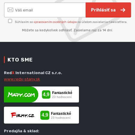
Prihlásiť sa
Súhlasím so
spracovaním osobných údajov
za účelom zasielania newslettera.
Môžete sa kedykoľvek odhlásiť. Zasielame raz za 14 dní.
KTO SME
Red
X
International CZ s.r.o.
www.redx-stany.sk
Predajňa & sklad: