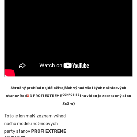
Stručný prehľad najdôležitejších výhod všetkých nožnicových
COMPOSITE
stanov Red
X
® PROFI EXTREME
(na videu je zobrazený stan
3x3m)
Toto je len malý zoznam výhod
nášho modelu nožnicových
party stanov
PROFI EXTREME