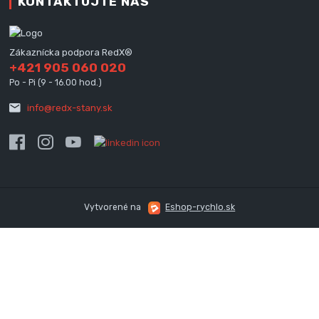
KONTAKTUJTE NÁS
Zákaznícka podpora RedX®
+421 905 060 020
Po - Pi (9 - 16.00 hod.)
info@redx-stany.sk
Vytvorené na
Eshop-rychlo.sk