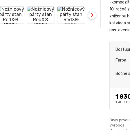
• kompozit
10-ročná z
zníženou h
kotviaca s
nastaveni
Dostup
Farba
Bočné 
1 83
1 488 €
Číslo produ
Výrobca: