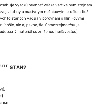
osahuje vysokú pevnosť vďaka vertikálnym stojnám
vej zliatiny a masívnym nožnicovým profilom tiež
ýchto stanoch väčšia v porovnaní s hliníkovými
 ľahšie, ale aj pevnejšie. Samozrejmosťou je
odotesný materiál so zníženou horľavosťou).
SITE
STAN?
l).
!).
ťahom.