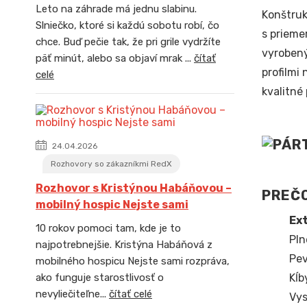
Leto na záhrade má jednu slabinu.
Konštruk
Slniečko, ktoré si každú sobotu robí, čo
s prieme
chce. Buď pečie tak, že pri grile vydržíte
vyrobený
päť minút, alebo sa objaví mrak ...
čítať
profilmi
celé
kvalitné
24.04.2026
Rozhovory so zákazníkmi RedX
Rozhovor s Kristýnou Habáňovou –
PREČO
mobilný hospic Nejste sami
Ext
10 rokov pomoci tam, kde je to
Pln
najpotrebnejšie. Kristýna Habáňová z
Pev
mobilného hospicu Nejste sami rozpráva,
Kĺb
ako funguje starostlivosť o
nevyliečiteľne...
čítať celé
Vys