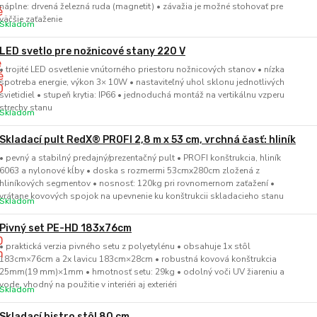
náplne: drvená železná ruda (magnetit) • závažia je možné stohovať pre
väčšie zaťaženie
Skladom
LED svetlo pre nožnicové stany 220 V
• trojité LED osvetlenie vnútorného priestoru nožnicových stanov • nízka
spotreba energie, výkon 3× 10W • nastaviteľný uhol sklonu jednotlivých
svietidiel • stupeň krytia: IP66 • jednoduchá montáž na vertikálnu vzperu
strechy stanu
Skladom
Skladací pult RedX® PROFI 2,8 m x 53 cm, vrchná časť: hliník
• pevný a stabilný predajný/prezentačný pult • PROFI konštrukcia, hliník
6063 a nylonové kĺby • doska s rozmermi 53cmx280cm zložená z
hliníkových segmentov • nosnosť: 120kg pri rovnomernom zaťažení •
vrátane kovových spojok na upevnenie ku konštrukcii skladacieho stanu
Skladom
Pivný set PE-HD 183x76cm
• praktická verzia pivného setu z polyetylénu • obsahuje 1x stôl
183cm×76cm a 2x lavicu 183cm×28cm • robustná kovová konštrukcia
25mm(19 mm)×1mm • hmotnosť setu: 29kg • odolný voči UV žiareniu a
vode, vhodný na použitie v interiéri aj exteriéri
Skladom
Skladací bistro stôl 80 cm