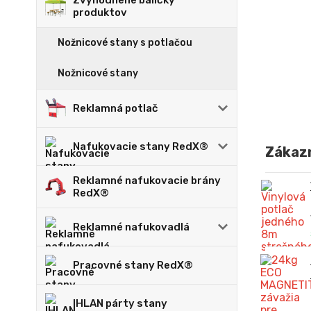
Zvýhodnené balíčky
produktov
Nožnicové stany s potlačou
Nožnicové stany
Reklamná potlač
Nafukovacie stany RedX®
Zákazn
Reklamné nafukovacie brány
RedX®
Reklamné nafukovadlá
Pracovné stany RedX®
IHLAN párty stany