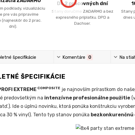
lizácia ZADARMO
Do 2 pracovných dní
1
m podklady, vizualizáciu
Stany doručíme ZADARMO a bez
Stany 
e pre vás pripravíme
expresného príplatku. DPD a
dnes u
 (najneskôr do 2 prac.
Dachser.
dní).
etné špecifikácie
Komentáre
0
Na stia
ETNÉ ŠPECIFIKÁCIE
COMPOSITE
PROFI EXTREME
je najnovším prírastkom do naše
né predovšetkým na
intenzívne profesionálne použitie
(v
atď.). Ide o úplnú novinku, ktorá ponúka konštrukciu vyrob
cca 30 % vinyl). Tento typ stanov ponúka
bezkonkurenčnú o