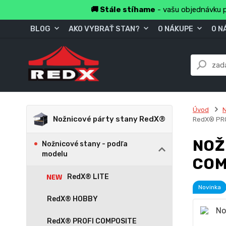
🚚 Stále stíhame
- vašu objednávku p
BLOG
AKO VYBRAŤ STAN?
O NÁKUPE
O N
Úvod
N
Nožnicové párty stany RedX®
RedX® PR
NOŽ
Nožnicové stany - podľa
modelu
COM
RedX® LITE
Novinka
RedX® HOBBY
RedX® PROFI COMPOSITE