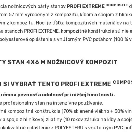
COMPOSITE
cia nožnicových párty stanov
PROFI EXTREME
d
rom 57 mm vyrobeným z kompozitu, kĺbom a spojom z hliníko
m z kompozitu. Hoci je tĺšťka kompozitných materiálov na t
 na stanoch PROFI EXTREME, kompozitné konštrukcie sú nielen
 polyesterové opláštenie s vnútorným PVC poťahom (100 % v
COMPO
 SI VYBRAŤ TENTO PROFI EXTREME
rémna pevnosť a odolnosť pri nižšej hmotnosti.
e profesionálny stan na intenzívne používanie.
ná kompozitná konštrukcia (70% sklenené vlákno + 30% viny
y a spoje z hliníkovej zliatiny (10 rokov záruka na kĺby a spoje
okokvalitné opláštenie z POLYESTERU s vnútorným PVC po