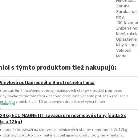
Hmotnosť:
Záruka:
Záruka na 
kĺby:
100 % vode
Znížená hor
Konštrukcia
Opláštenie:
Kĺby & spoje
Veľkosť:
Model:
íci s týmto produktom tiež nakupujú:
Vinylová potlač jedného 8m strešného límca
• potlač 8m límca/lemu strechy nožnicových stanov • potlač pomocou
vinylového termotransferu • cenovo dostupná varianta potlače • realizácia
prebieha v priebehu 5–10 pracovných dní • široký výber farieb
Skladom
24kg ECO MAGNETIT závažia pre nožnicové stany (sada 2x
ks á 12 kg)
• sada 2x ks závaží na ukotvenie nožnicových stanov • hmotnosť: 2x 12kg
• rozmery: 30x30x6 cm • materiál vonkajšieho obalu: polymér • materiál