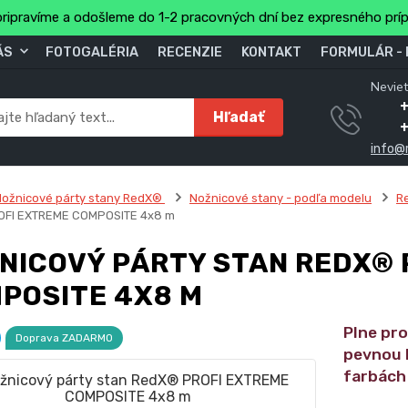
ripravíme a odošleme do 1-2 pracovných dní bez expresného prí
ÁS
FOTOGALÉRIA
RECENZIE
KONTAKT
FORMULÁR -
Neviet
Hľadať
info@
ožnicové párty stany RedX®
Nožnicové stany - podľa modelu
R
OFI EXTREME COMPOSITE 4x8 m
NICOVÝ PÁRTY STAN REDX® 
POSITE 4X8 M
Plne pro
Doprava ZADARMO
pevnou 
farbách