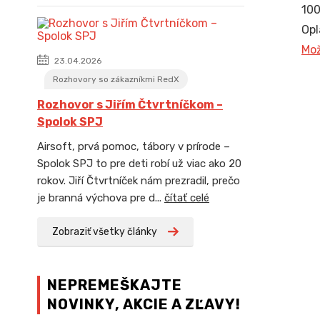
100
Opl
Mož
23.04.2026
Rozhovory so zákazníkmi RedX
Rozhovor s Jiřím Čtvrtníčkom –
Spolok SPJ
Airsoft, prvá pomoc, tábory v prírode –
Spolok SPJ to pre deti robí už viac ako 20
rokov. Jiří Čtvrtníček nám prezradil, prečo
je branná výchova pre d...
čítať celé
Zobraziť všetky články
NEPREMEŠKAJTE
NOVINKY, AKCIE A ZĽAVY!