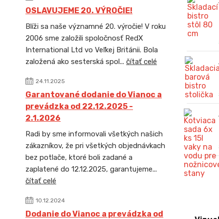
OSLAVUJEME 20. VÝROČIE!
Blíži sa naše významné 20. výročie! V roku
2006 sme založili spoločnosť RedX
International Ltd vo Veľkej Británii. Bola
založená ako sesterská spol...
čítať celé
24.11.2025
Garantované dodanie do Vianoc a
prevádzka od 22.12.2025 -
2.1.2026
Radi by sme informovali všetkých našich
zákazníkov, že pri všetkých objednávkach
bez potlače, ktoré boli zadané a
zaplatené do 12.12.2025, garantujeme...
čítať celé
10.12.2024
Dodanie do Vianoc a prevádzka od