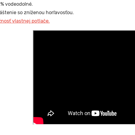
% vodeodolné.
áštenie so zníženou horľavosťou.
nosť vlastnej potlače.