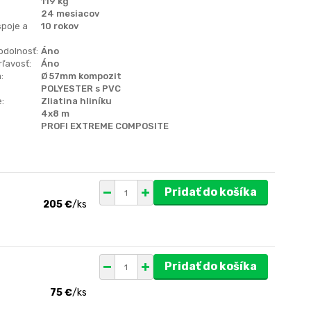
119 kg
24 mesiacov
spoje a
10 rokov
odolnosť:
Áno
ľavosť:
Áno
:
Ø 57mm kompozit
POLYESTER s PVC
:
Zliatina hliníku
4x8 m
PROFI EXTREME COMPOSITE
Pridať do košíka
205 €
/
ks
Pridať do košíka
75 €
/
ks