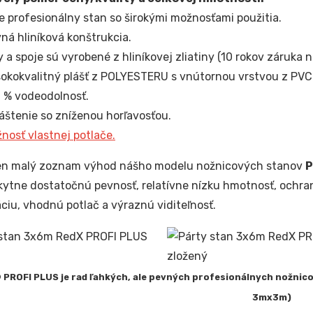
e profesionálny stan so širokými možnosťami použitia.
ná hliníková konštrukcia.
y a spoje sú vyrobené z hliníkovej zliatiny (10 rokov záruka na
okokvalitný plášť z POLYESTERU s vnútornou vrstvou z PVC
 % vodeodolnosť.
áštenie so zníženou horľavosťou.
nosť vlastnej potlače.
len malý zoznam výhod nášho modelu nožnicových stanov
P
ytne dostatočnú pevnosť, relatívne nízku hmotnosť, ochra
ciu, vhodnú potlač a výraznú viditeľnosť.
 PROFI PLUS je rad ľahkých, ale pevných profesionálnych nožnic
3mx3m)