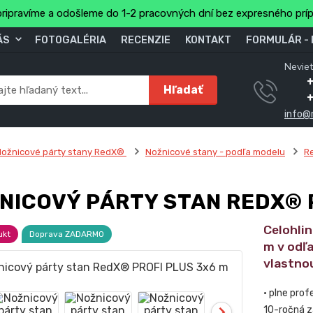
ripravíme a odošleme do 1-2 pracovných dní bez expresného prí
ÁS
FOTOGALÉRIA
RECENZIE
KONTAKT
FORMULÁR -
Neviet
Hľadať
info@
ožnicové párty stany RedX®
Nožnicové stany - podľa modelu
R
NICOVÝ PÁRTY STAN REDX® 
Celohli
ukt
Doprava ZADARMO
m v odľa
vlastno
• plne pro
10-ročná z