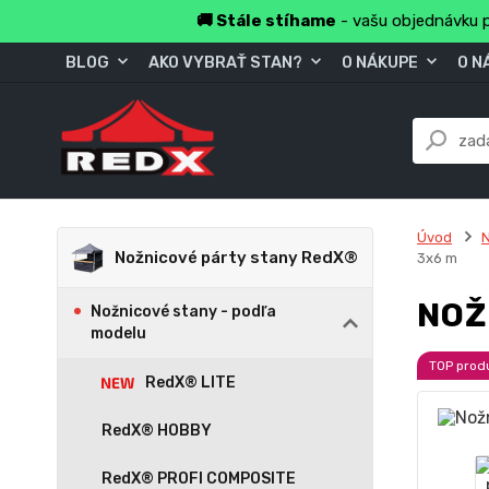
🚚 Stále stíhame
- vašu objednávku p
BLOG
AKO VYBRAŤ STAN?
O NÁKUPE
O N
Úvod
N
Nožnicové párty stany RedX®
3x6 m
NOŽ
Nožnicové stany - podľa
modelu
TOP prod
RedX® LITE
RedX® HOBBY
RedX® PROFI COMPOSITE