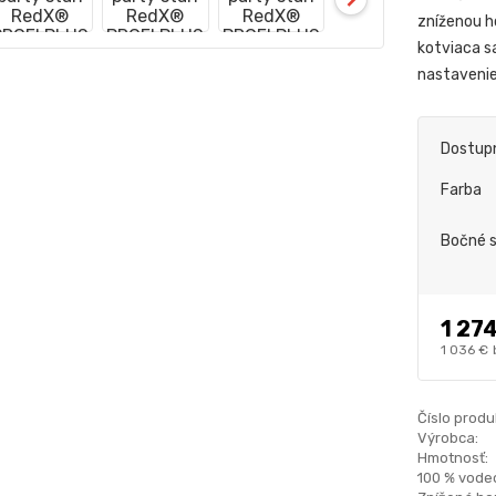
zníženou h
kotviaca s
nastaveni
Dostup
Farba
Bočné 
1 27
1 036 €
Číslo produ
Výrobca:
Hmotnosť:
100 % vode