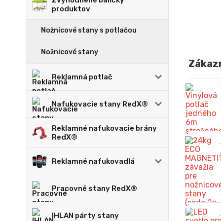
Zvýhodnené balíčky
produktov
Nožnicové stany s potlačou
Nožnicové stany
Zákazn
Reklamná potlač
Nafukovacie stany RedX®
Reklamné nafukovacie brány
RedX®
Reklamné nafukovadlá
Pracovné stany RedX®
IHLAN párty stany