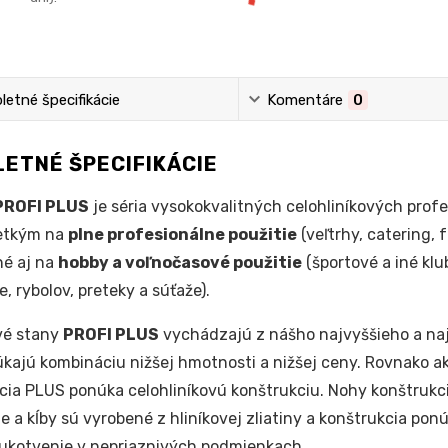
etné špecifikácie
Komentáre
0
ETNÉ ŠPECIFIKÁCIE
PROFI PLUS
je séria vysokokvalitných celohliníkových pro
etkým na
plne profesionálne použitie
(veľtrhy, catering, 
né aj na
hobby a voľnočasové použitie
(športové a iné klub
e, rybolov, preteky a súťaže).
vé stany
PROFI PLUS
vychádzajú z nášho najvyššieho a na
kajú kombináciu nižšej hmotnosti a nižšej ceny. Rovnako a
ácia PLUS ponúka celohliníkovú konštrukciu. Nohy konštrukc
e a kĺby sú vyrobené z hliníkovej zliatiny a konštrukcia po
 ukotvenie v nepriaznivých podmienkach.