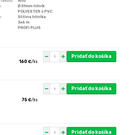
ľavosť:
Áno
:
Ø 51mm hliník
POLYESTER s PVC
:
Slitina hliníka
3x6 m
PROFI PLUS
Pridať do košíka
160 €
/
ks
Pridať do košíka
75 €
/
ks
Pridať do košíka