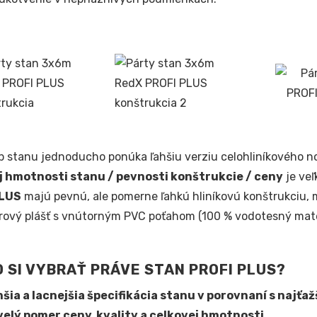
p stanu jednoducho ponúka ľahšiu verziu celohliníkového no
j hmotnosti stanu / pevnosti konštrukcie / ceny
je veľ
PLUS
majú pevnú, ale pomerne ľahkú hliníkovú konštrukciu, 
rový plášť s vnútorným PVC poťahom (100 % vodotesný mater
 SI VYBRAŤ PRÁVE STAN PROFI PLUS?
šia a lacnejšia špecifikácia stanu v porovnaní s najť
elý pomer ceny, kvality a celkovej hmotnosti.