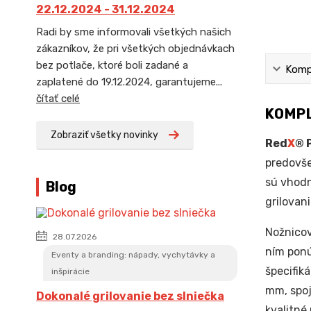
22.12.2024 - 31.12.2024
Radi by sme informovali všetkých našich
zákazníkov, že pri všetkých objednávkach
bez potlače, ktoré boli zadané a
Kompl
zaplatené do 19.12.2024, garantujeme...
čítať celé
KOMPL
Zobraziť všetky novinky
Red
X
® 
predovš
sú vhod
Blog
grilovani
Nožnico
28.07.2026
ním ponú
Eventy a branding: nápady, vychytávky a
špecifik
inšpirácie
mm, spoj
Dokonalé grilovanie bez slniečka
kvalitné