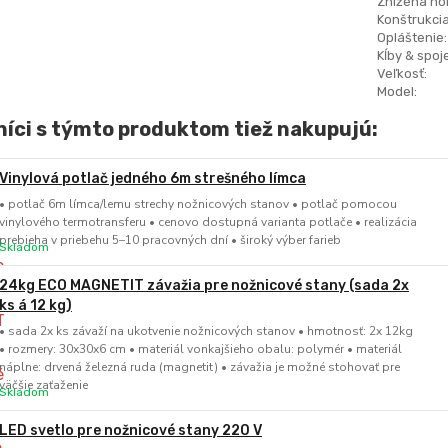
Znížená hor
Konštrukcia
Opláštenie:
Kĺby & spoje
Veľkosť:
Model:
íci s týmto produktom tiež nakupujú:
Vinylová potlač jedného 6m strešného límca
• potlač 6m límca/lemu strechy nožnicových stanov • potlač pomocou
vinylového termotransferu • cenovo dostupná varianta potlače • realizácia
prebieha v priebehu 5–10 pracovných dní • široký výber farieb
Skladom
24kg ECO MAGNETIT závažia pre nožnicové stany (sada 2x
ks á 12 kg)
• sada 2x ks závaží na ukotvenie nožnicových stanov • hmotnosť: 2x 12kg
• rozmery: 30x30x6 cm • materiál vonkajšieho obalu: polymér • materiál
náplne: drvená železná ruda (magnetit) • závažia je možné stohovať pre
väčšie zaťaženie
Skladom
LED svetlo pre nožnicové stany 220 V