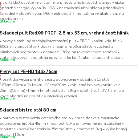
• trojité LED osvetlenie vnútorného priestoru nožnicových stanov • nízka
spotreba energie, výkon 3× 10W • nastaviteľný uhol sklonu jednotlivých
svietidiel • stupeň krytia: IP66 • jednoduchá montáž na vertikálnu vzperu
strechy stanu
Skladom
Skladací pult RedX® PROFI 2,8 m x 53 cm, vrchná časť: hliník
• pevný a stabilný predajný/prezentačný pult • PROFI konštrukcia, hliník
6063 a nylonové kĺby • doska s rozmermi 53cmx280cm zložená z
hliníkových segmentov • nosnosť: 120kg pri rovnomernom zaťažení •
vrátane kovových spojok na upevnenie ku konštrukcii skladacieho stanu
Skladom
Pivný set PE-HD 183x76cm
• praktická verzia pivného setu z polyetylénu • obsahuje 1x stôl
183cm×76cm a 2x lavicu 183cm×28cm • robustná kovová konštrukcia
25mm(19 mm)×1mm • hmotnosť setu: 29kg • odolný voči UV žiareniu a
vode, vhodný na použitie v interiéri aj exteriéri
Skladom
Skladací bistro stôl 80 cm
• barová a bistro verzia eventového stola • horná doska z masívneho
polyetylénu, hrúbka 45mm • nosnosť: 50kg pri rovnomernom zaťažení •
robustná kovová konštrukcia 25mmx1mm • hmotnosť: 8kg • výška hornej
dosky: 110cm
Skladom