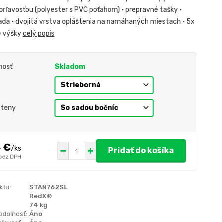
orľavosťou (polyester s PVC poťahom) • prepravné tašky •
ada • dvojitá vrstva opláštenia na namáhaných miestach • 5x
e výšky
celý popis
nosť
Skladom
steny
4 €
/
ks
Pridať do košíka
bez DPH
ktu:
STAN762SL
RedX®
74 kg
odolnosť:
Áno