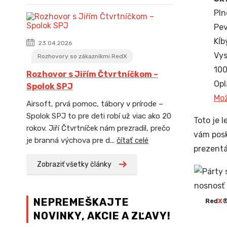
Pln
Pev
Kĺb
23.04.2026
Vys
Rozhovory so zákazníkmi RedX
100
Rozhovor s Jiřím Čtvrtníčkom –
Opl
Spolok SPJ
Mož
Airsoft, prvá pomoc, tábory v prírode –
Spolok SPJ to pre deti robí už viac ako 20
Toto je 
rokov. Jiří Čtvrtníček nám prezradil, prečo
vám posk
je branná výchova pre d...
čítať celé
prezentá
Zobraziť všetky články
NEPREMEŠKAJTE
Red
X
®
NOVINKY, AKCIE A ZĽAVY!