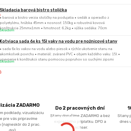
Skladacia barová bistro stolička
• barová a bistro verzia stoličky na podujatia • sedák a operadlo z
polyetylénu, hrúbka 45mm • nosnosť: 150kg • robustná kovová
konštrukcia 25mmx1mm • hmotnosť: 6,2kg • výška sedáka: 70cm
Skladom
Kotviaca sada 6x ks 15l vaky na vodu pre nožnicové stany
• sada 6x ks vakov na vodu alebo piesok • rýchle ukotvenie stanu na
akomkoľvek povrchu • materiál: zvárané PVC • objem každého vaku: 15l •
upevnenie k konštrukcii stanu pomocou popruhov so suchými zipsmi
Skladom
lizácia ZADARMO
Do 2 pracovných dní
1
m podklady, vizualizáciu
Stany doručíme ZADARMO a bez
Stany 
e pre vás pripravíme
expresného príplatku. DPD a
dnes u
 (najneskôr do 2 prac.
Dachser.
dní).