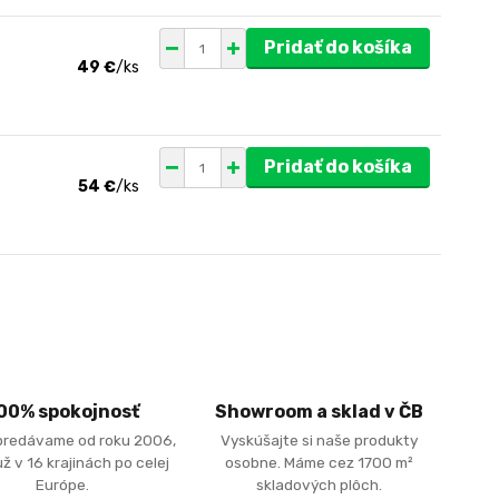
Pridať do košíka
49 €
/
ks
Pridať do košíka
54 €
/
ks
00% spokojnosť
Showroom a sklad v ČB
predávame od roku 2006,
Vyskúšajte si naše produkty
ž v 16 krajinách po celej
osobne. Máme cez 1700 m²
Európe.
skladových plôch.