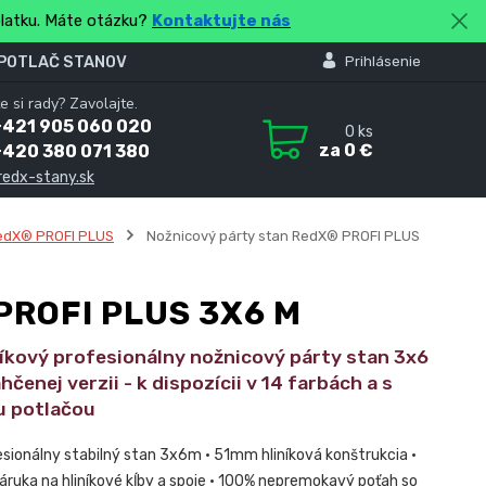
platku. Máte otázku?
Kontaktujte nás
 POTLAČ STANOV
Prihlásenie
e si rady? Zavolajte.
+421 905 060 020
0
ks
za
0 €
+420 380 071 380
redx-stany.sk
edX® PROFI PLUS
Nožnicový párty stan RedX® PROFI PLUS
PROFI PLUS 3X6 M
níkový profesionálny nožnicový párty stan 3x6
hčenej verzii - k dispozícii v 14 farbách a s
u potlačou
fesionálny stabilný stan 3x6m • 51mm hliníková konštrukcia •
áruka na hliníkové kĺby a spoje • 100% nepremokavý poťah so