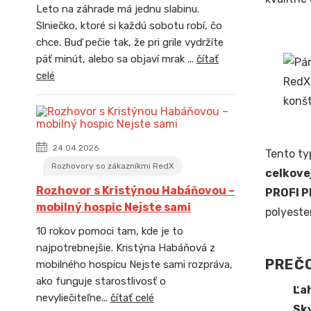
Leto na záhrade má jednu slabinu.
Slniečko, ktoré si každú sobotu robí, čo
chce. Buď pečie tak, že pri grile vydržíte
päť minút, alebo sa objaví mrak ...
čítať
celé
24.04.2026
Tento ty
Rozhovory so zákazníkmi RedX
celkove
Rozhovor s Kristýnou Habáňovou –
PROFI 
mobilný hospic Nejste sami
polyeste
10 rokov pomoci tam, kde je to
najpotrebnejšie. Kristýna Habáňová z
PREČO
mobilného hospicu Nejste sami rozpráva,
ako funguje starostlivosť o
Ľah
nevyliečiteľne...
čítať celé
Skv