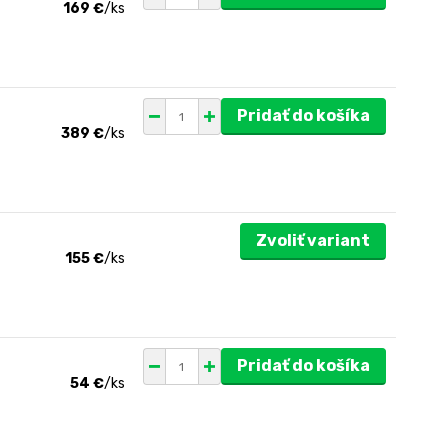
169 €
/
ks
Pridať do košíka
389 €
/
ks
Zvoliť variant
155 €
/
ks
Pridať do košíka
54 €
/
ks