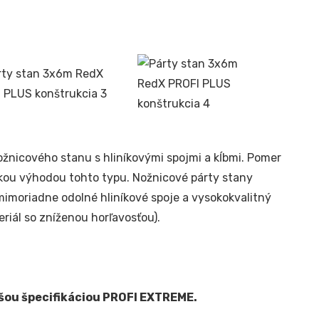
žnicového stanu s hliníkovými spojmi a kĺbmi. Pomer
kou výhodou tohto typu. Nožnicové párty stany
mimoriadne odolné hliníkové spoje a vysokokvalitný
iál so zníženou horľavosťou).
ažšou špecifikáciou PROFI EXTREME.