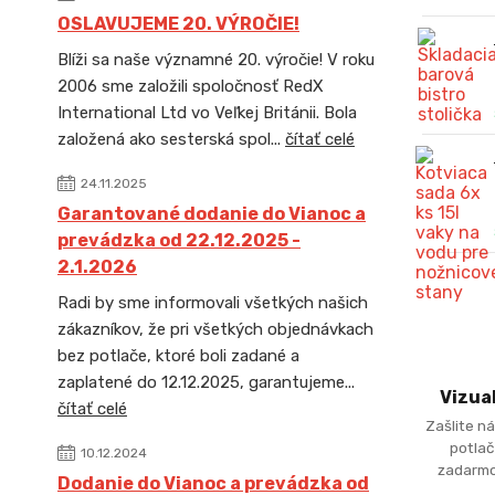
OSLAVUJEME 20. VÝROČIE!
Blíži sa naše významné 20. výročie! V roku
2006 sme založili spoločnosť RedX
International Ltd vo Veľkej Británii. Bola
založená ako sesterská spol...
čítať celé
24.11.2025
Garantované dodanie do Vianoc a
prevádzka od 22.12.2025 -
2.1.2026
Radi by sme informovali všetkých našich
zákazníkov, že pri všetkých objednávkach
bez potlače, ktoré boli zadané a
zaplatené do 12.12.2025, garantujeme...
Vizua
čítať celé
Zašlite ná
potlač
10.12.2024
zadarmo
Dodanie do Vianoc a prevádzka od