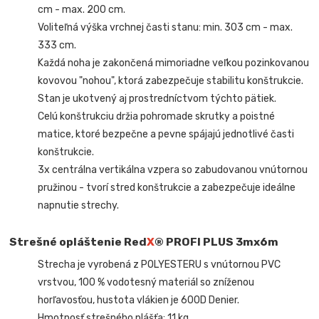
cm - max. 200 cm.
Voliteľná výška vrchnej časti stanu: min. 303 cm - max.
333 cm.
Každá noha je zakončená mimoriadne veľkou pozinkovanou
kovovou "nohou", ktorá zabezpečuje stabilitu konštrukcie.
Stan je ukotvený aj prostredníctvom týchto pätiek.
Celú konštrukciu držia pohromade skrutky a poistné
matice, ktoré bezpečne a pevne spájajú jednotlivé časti
konštrukcie.
3x centrálna vertikálna vzpera so zabudovanou vnútornou
pružinou - tvorí stred konštrukcie a zabezpečuje ideálne
napnutie strechy.
Strešné opláštenie Red
X
® PROFI PLUS 3mx6m
Strecha je vyrobená z POLYESTERU s vnútornou PVC
vrstvou, 100 % vodotesný materiál so zníženou
horľavosťou, hustota vlákien je 600D Denier.
Hmotnosť strešného plášťa: 11 kg.