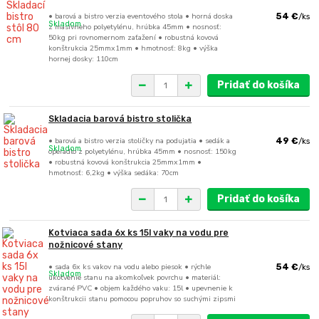
• barová a bistro verzia eventového stola • horná doska
54 €
/
ks
Skladom
z masívneho polyetylénu, hrúbka 45mm • nosnosť:
50kg pri rovnomernom zaťažení • robustná kovová
konštrukcia 25mmx1mm • hmotnosť: 8kg • výška
hornej dosky: 110cm
Pridať do košíka
Skladacia barová bistro stolička
• barová a bistro verzia stoličky na podujatia • sedák a
49 €
/
ks
Skladom
operadlo z polyetylénu, hrúbka 45mm • nosnosť: 150kg
• robustná kovová konštrukcia 25mmx1mm •
hmotnosť: 6,2kg • výška sedáka: 70cm
Pridať do košíka
Kotviaca sada 6x ks 15l vaky na vodu pre
nožnicové stany
• sada 6x ks vakov na vodu alebo piesok • rýchle
54 €
/
ks
Skladom
ukotvenie stanu na akomkoľvek povrchu • materiál:
zvárané PVC • objem každého vaku: 15l • upevnenie k
konštrukcii stanu pomocou popruhov so suchými zipsmi