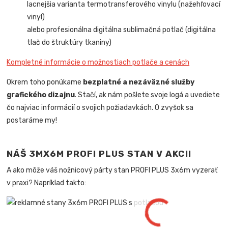
lacnejšia varianta termotransferového vinylu (nažehľovací
vinyl)
alebo profesionálna digitálna sublimačná potlač (digitálna
tlač do štruktúry tkaniny)
Kompletné informácie o možnostiach potlače a cenách
Okrem toho ponúkame
bezplatné a nezáväzné služby
grafického dizajnu
. Stačí, ak nám pošlete svoje logá a uvediete
čo najviac informácií o svojich požiadavkách. O zvyšok sa
postaráme my!
NÁŠ 3MX6M PROFI PLUS STAN V AKCII
A ako môže váš nožnicový párty stan PROFI PLUS 3x6m vyzerať
v praxi? Napríklad takto: