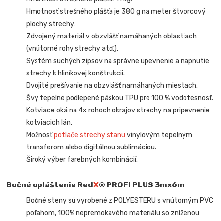
Hmotnosť strešného plášťa je 380 g na meter štvorcový
plochy strechy.
Zdvojený materiál v obzvlášť namáhaných oblastiach
(vnútorné rohy strechy atď.).
Systém suchých zipsov na správne upevnenie a napnutie
strechy k hliníkovej konštrukcii.
Dvojité prešívanie na obzvlášť namáhaných miestach.
Švy tepelne podlepené páskou TPU pre 100 % vodotesnosť.
Kotviace oká na 4x rohoch okrajov strechy na pripevnenie
kotviacich lán.
Možnosť
potlače strechy stanu
vinylovým tepelným
transferom alebo digitálnou sublimáciou.
Široký výber farebných kombinácií.
Bočné opláštenie Red
X
® PROFI PLUS 3mx6m
Bočné steny sú vyrobené z POLYESTERU s vnútorným PVC
poťahom, 100% nepremokavého materiálu so zníženou