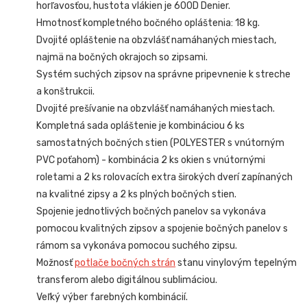
horľavosťou, hustota vlákien je 600D Denier.
Hmotnosť kompletného bočného opláštenia: 18 kg.
Dvojité opláštenie na obzvlášť namáhaných miestach,
najmä na bočných okrajoch so zipsami.
Systém suchých zipsov na správne pripevnenie k streche
a konštrukcii.
Dvojité prešívanie na obzvlášť namáhaných miestach.
Kompletná sada opláštenie je kombináciou 6 ks
samostatných bočných stien (POLYESTER s vnútorným
PVC poťahom) - kombinácia 2 ks okien s vnútornými
roletami a 2 ks rolovacích extra širokých dverí zapínaných
na kvalitné zipsy a
2 ks plných bočných stien.
Spojenie jednotlivých bočných panelov sa vykonáva
pomocou kvalitných zipsov a spojenie bočných panelov s
rámom sa vykonáva pomocou suchého zipsu.
Možnosť
potlače bočných strán
stanu vinylovým tepelným
transferom alebo digitálnou sublimáciou.
Veľký výber farebných kombinácií.