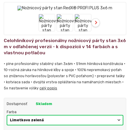
Celohliníkový profesionálny nožnicový párty stan 3x6
m v odľahčenej verzii - k dispozícii v 14 farbách a s
vlastnou potlačou
• plne profesionálny stabilný stan 3x6m • 51mm hliníková konštrukcia •
10-ročná záruka na hliníkové kĺby a spoje • 100% nepremokavý poťah
so zníženou horľavosťou (polyester s PVC poťahom) • prepravné tašky
• kotviaca sada • dvojitá vrstva opláštenia na namáhaných miestach •
5x nastavenie výšky
celý popis
Dostupnosť
Skladom
Farba