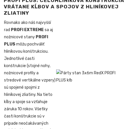
PROFI PLUS: CELOHLINÍKOVÁ KONŠTRUKCIA
VRÁTANE KĹBOV A SPOJOV Z HLINÍKOVEJ
ZLIATINY
Rovnako ako náš najvyšší
rad
PROFI EXTREME
sa aj
nožnicové stany
PROFI
PLUS
môžu pochváliť
hliníkovou konštrukciou.
Jednotlivé časti
konštrukcie (stojné nohy,
nožnicové profily a
stredové vertikálne vzpery)
sú spojené spojmi z
hliníkovej zliatiny. Na tieto
kĺby a spoje sa vzťahuje
záruka 10 rokov. Všetky
časti konštrukcie sú v
prípade neočakávaných