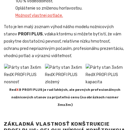
100 % vodeodolnosť.
Opláštenie so zníženou horľavosťou.
Možnosť vlastnej potlače.
Toto je len malý zoznam výhod nášho modelu nožnicových
stanov
PROFI PLUS
, vďaka ktorému si môžete byť istí, že vám
poskytne dostatočnú pevnosť, relatívne nízku hmotnosť,
ochranu pred nepriaznivým počasím, profesionálnu prezentáciu,
vhodnú potlač a výraznú viditeľnosť.
Red
X
® PROFI PLUS je rad ľahkých, ale pevných profesionálnych
nožnicových stanov za prijateľnú cenu (na obrázkoch rozmer
3mx3m)
ZÁKLADNÁ VLASTNOSŤ KONŠTRUKCIE