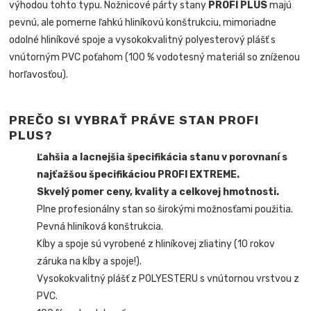
výhodou tohto typu. Nožnicové párty stany
PROFI PLUS
majú
pevnú, ale pomerne ľahkú hliníkovú konštrukciu, mimoriadne
odolné hliníkové spoje a vysokokvalitný polyesterový plášť s
vnútorným PVC poťahom (100 % vodotesný materiál so zníženou
horľavosťou).
PREČO SI VYBRAŤ PRÁVE STAN PROFI
PLUS?
Ľahšia a lacnejšia špecifikácia stanu v porovnaní s
najťažšou špecifikáciou PROFI EXTREME.
Skvelý pomer ceny, kvality a celkovej hmotnosti.
Plne profesionálny stan so širokými možnosťami použitia.
Pevná hliníková konštrukcia.
Kĺby a spoje sú vyrobené z hliníkovej zliatiny (10 rokov
záruka na kĺby a spoje!).
Vysokokvalitný plášť z POLYESTERU s vnútornou vrstvou z
PVC.