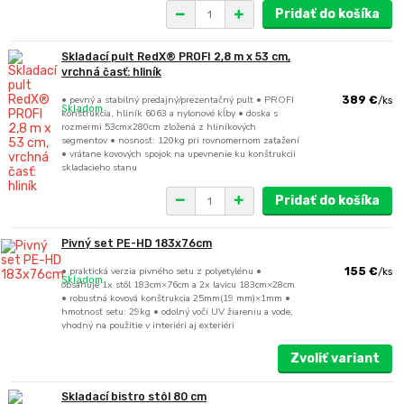
Pridať do košíka
Skladací pult RedX® PROFI 2,8 m x 53 cm,
vrchná časť: hliník
• pevný a stabilný predajný/prezentačný pult • PROFI
389 €
/
ks
Skladom
konštrukcia, hliník 6063 a nylonové kĺby • doska s
rozmermi 53cmx280cm zložená z hliníkových
segmentov • nosnosť: 120kg pri rovnomernom zaťažení
• vrátane kovových spojok na upevnenie ku konštrukcii
skladacieho stanu
Pridať do košíka
Pivný set PE-HD 183x76cm
• praktická verzia pivného setu z polyetylénu •
155 €
/
ks
Skladom
obsahuje 1x stôl 183cm×76cm a 2x lavicu 183cm×28cm
• robustná kovová konštrukcia 25mm(19 mm)×1mm •
hmotnosť setu: 29kg • odolný voči UV žiareniu a vode,
vhodný na použitie v interiéri aj exteriéri
Zvoliť variant
Skladací bistro stôl 80 cm