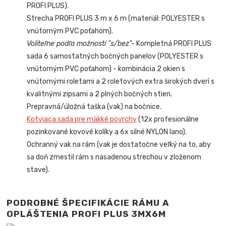
PROFI PLUS).
Strecha PROFI PLUS 3 m x 6 m (materiál: POLYESTER s
vnútorným PVC poťahom).
Voliteľne podľa možností "s/bez"-
Kompletná PROFI PLUS
sada 6 samostatných bočných panelov (POLYESTER s
vnútorným PVC poťahom) - kombinácia 2 okien s
vnútornými roletami a 2 roletových extra širokých dverí s
kvalitnými zipsami a 2 plných bočných stien.
Prepravná/úložná taška (vak) na bočnice.
Kotviaca sada pre mäkké povrchy
(12x profesionálne
pozinkované kovové kolíky a 6x silné NYLON lano).
Ochranný vak na rám (vak je dostatočne veľký na to, aby
sa doň zmestil rám s nasadenou strechou v zloženom
stave).
PODROBNÉ ŠPECIFIKÁCIE RÁMU A
OPLÁŠTENIA PROFI PLUS 3MX6M