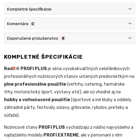
Kompletné špecifikácie
Komentáre
0
Doporučené príslušenstvo:
8
KOMPLETNÉ ŠPECIFIKÁCIE
Red
X
® PROFI PLUS
je séria vysokokvalitných celohliníkových
profesionálnych nožnicových stanov určených predovšetkým na
plne profesionálne použitie
(veľtrhy, catering, farmárske
trhy, motoristický šport, výstavy atď.), ale sú vhodné aj na
hobby a voľnočasové použitie
(športové a iné kluby a oddiely,
záhradné párty, festivaly, oslavy, grilovanie, rybolov, preteky a
súťaže).
Nožnicové stany
PROFI PLUS
vychádzajú z nášho najvyššieho a
najťažšieho modelu
PROFI EXTREME
, ale v porovnaní s ním