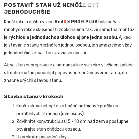
POSTAVIŤ STAN UŽ NEMÔŽE BYŤ
JEDNODUCHŠIE
Konštrukcia nášho stanu
Red
X
® PROFI PLUS
bola počas
mnohých rokov skúseností zdokonalená tak, že samotná montáž
je
rýchlou a jednoduchou úlohou aj pre jednu osobu
. Aj keď
je stavanie stanu možné len jednou osobou, je samozrejme vždy
jednoduchšie, ak sa stan stavia vo dvojici.
Ak sa stan neprepravuje a nemanipuluje sa s ním v ležiacej polohe,
strechu možno ponechať pripevnenú k nožnicovému rámu, čo
značne urýchli stavbu stanu.
Stavba stanu v krokoch
Konštrukciu uchopte za bočné nožnicové profily na
protiľahlých stranách (dve osoby).
Zdvihnite konštrukciu asi 5 - 10 cm nad zem a postupne
otvárajte stan chôdzou dozadu.
Uzamknite pojazdné kĺby.