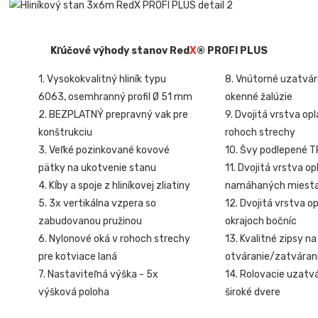
Kľúčové výhody stanov Red
X
® PROFI PLUS
1. Vysokokvalitný hliník typu
8. Vnútorné uzatvá
6063, osemhranný profil Ø 51 mm
okenné žalúzie
2. BEZPLATNÝ prepravný vak pre
9. Dvojitá vrstva op
konštrukciu
rohoch strechy
3. Veľké pozinkované kovové
10. Švy podlepené 
pätky na ukotvenie stanu
11. Dvojitá vrstva o
4. Kĺby a spoje z hliníkovej zliatiny
namáhaných miest
5. 3x vertikálna vzpera so
12. Dvojitá vrstva o
zabudovanou pružinou
okrajoch bočníc
6. Nylonové oká v rohoch strechy
13. Kvalitné zipsy na
pre kotviace laná
otváranie/zatvárani
7. Nastaviteľná výška - 5x
14. Rolovacie uzatv
výšková poloha
široké dvere