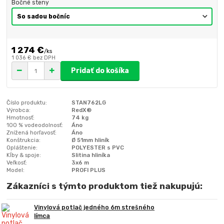
Bočné steny
1 274 €
/
ks
1 036 €
bez DPH
Pridať do košíka
Číslo produktu:
STAN762LG
Výrobca:
RedX®
Hmotnosť:
74 kg
100 % vodeodolnosť:
Áno
Znížená horľavosť:
Áno
Konštrukcia:
Ø 51mm hliník
Opláštenie:
POLYESTER s PVC
Kĺby & spoje:
Slitina hliníka
Veľkosť:
3x6 m
Model:
PROFI PLUS
Zákazníci s týmto produktom tiež nakupujú:
Vinylová potlač jedného 6m strešného
límca