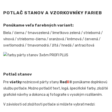
POTLAČ STANOV A VZORKOVNÍKY FARIEB
Ponúkame veľa farebných variant:
Biela / čierna / tmavozelená / limetkovo zelená / strieborná /
vínová / strieborno-čierna / oranžová / krémová / červená /
svetlomodrá / tmavomodrá / žltá / hnedá / antracitová
Potlač stanov
Pre
všetky
nožnicové párty stany
Red
X
®
ponúkame doplnkovú
službu potlače. Možno potlačiť text, logá, špecifické farby, zložité
grafické návrhy a dokonca aj fotografie s vysokým rozlíšením.
V závislosti od zložitosti potlače si môžete vybrať medzi: