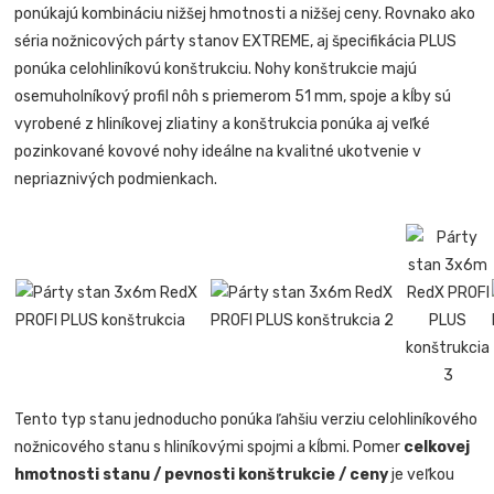
ponúkajú kombináciu nižšej hmotnosti a nižšej ceny. Rovnako ako
séria nožnicových párty stanov EXTREME, aj špecifikácia PLUS
ponúka celohliníkovú konštrukciu. Nohy konštrukcie majú
osemuholníkový profil nôh s priemerom 51 mm, spoje a kĺby sú
vyrobené z hliníkovej zliatiny a konštrukcia ponúka aj veľké
pozinkované kovové nohy ideálne na kvalitné ukotvenie v
nepriaznivých podmienkach.
Tento typ stanu jednoducho ponúka ľahšiu verziu celohliníkového
nožnicového stanu s hliníkovými spojmi a kĺbmi. Pomer
celkovej
hmotnosti stanu / pevnosti konštrukcie / ceny
je veľkou