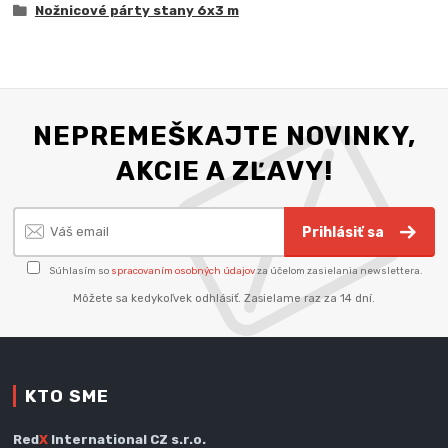
Nožnicové párty stany 6x3 m
NEPREMEŠKAJTE NOVINKY,
AKCIE A ZĽAVY!
Prihlásiť sa
Súhlasím so
spracovaním osobných údajov
za účelom zasielania newslettera.
Môžete sa kedykoľvek odhlásiť. Zasielame raz za 14 dní.
KTO SME
Red
X
International CZ s.r.o.