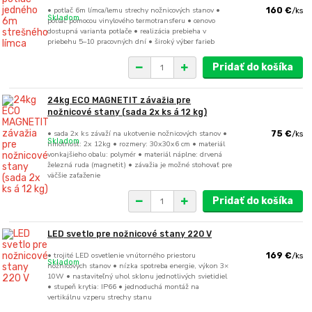
• potlač 6m límca/lemu strechy nožnicových stanov •
160 €
/
ks
Skladom
potlač pomocou vinylového termotransferu • cenovo
dostupná varianta potlače • realizácia prebieha v
priebehu 5–10 pracovných dní • široký výber farieb
Pridať do košíka
24kg ECO MAGNETIT závažia pre
nožnicové stany (sada 2x ks á 12 kg)
• sada 2x ks závaží na ukotvenie nožnicových stanov •
75 €
/
ks
Skladom
hmotnosť: 2x 12kg • rozmery: 30x30x6 cm • materiál
vonkajšieho obalu: polymér • materiál náplne: drvená
železná ruda (magnetit) • závažia je možné stohovať pre
väčšie zaťaženie
Pridať do košíka
LED svetlo pre nožnicové stany 220 V
• trojité LED osvetlenie vnútorného priestoru
169 €
/
ks
Skladom
nožnicových stanov • nízka spotreba energie, výkon 3×
10W • nastaviteľný uhol sklonu jednotlivých svietidiel
• stupeň krytia: IP66 • jednoduchá montáž na
vertikálnu vzperu strechy stanu