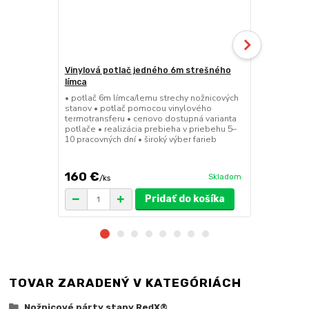
Vinylová potlač jedného 6m strešného
24kg ECO M
límca
nožnicové s
• potlač 6m límca/lemu strechy nožnicových
• sada 2x ks
stanov • potlač pomocou vinylového
stanov • hmo
termotransferu • cenovo dostupná varianta
30x30x6 cm •
potlače • realizácia prebieha v priebehu 5–
polymér • ma
10 pracovných dní • široký výber farieb
ruda (magnet
pre väčšie z
160 €
75 €
Skladom
/
ks
/
ks
Pridať do košíka
TOVAR ZARADENÝ V KATEGÓRIÁCH
Nožnicové párty stany RedX®