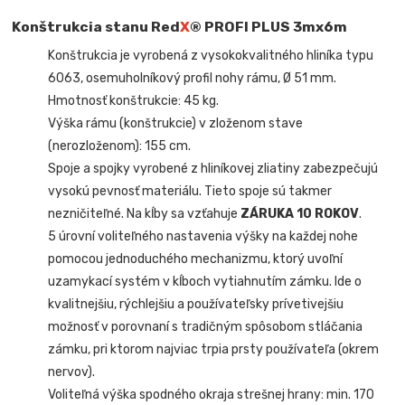
Konštrukcia stanu Red
X
® PROFI PLUS 3mx6m
Konštrukcia je vyrobená z vysokokvalitného hliníka typu
6063, osemuholníkový profil nohy rámu, Ø 51 mm.
Hmotnosť konštrukcie: 45 kg.
Výška rámu (konštrukcie) v zloženom stave
(nerozloženom): 155 cm.
Spoje a spojky vyrobené z hliníkovej zliatiny zabezpečujú
vysokú pevnosť materiálu. Tieto spoje sú takmer
nezničiteľné. Na kĺby sa vzťahuje
ZÁRUKA 10 ROKOV
.
5 úrovní voliteľného nastavenia výšky na každej nohe
pomocou jednoduchého mechanizmu, ktorý uvoľní
uzamykací systém v kĺboch vytiahnutím zámku. Ide o
kvalitnejšiu, rýchlejšiu a používateľsky prívetivejšiu
možnosť v porovnaní s tradičným spôsobom stláčania
zámku, pri ktorom najviac trpia prsty používateľa (okrem
nervov).
Voliteľná výška spodného okraja strešnej hrany: min. 170