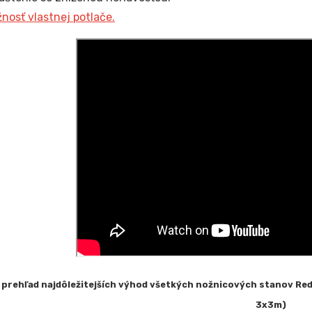
nosť vlastnej potlače.
prehľad najdôležitejších výhod všetkých nožnicových stanov Re
3x3m)