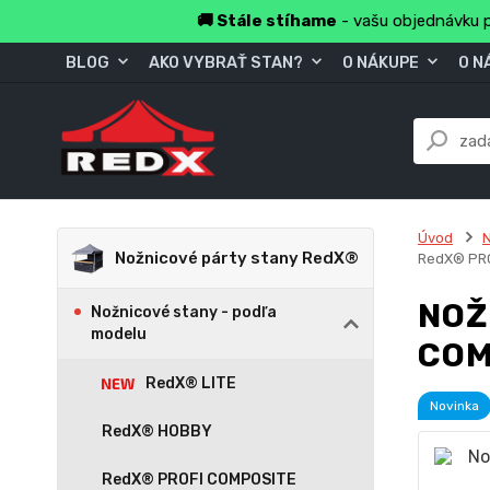
🚚 Stále stíhame
- vašu objednávku p
BLOG
AKO VYBRAŤ STAN?
O NÁKUPE
O N
Úvod
N
Nožnicové párty stany RedX®
RedX® PR
NOŽ
Nožnicové stany - podľa
modelu
COM
RedX® LITE
Novinka
RedX® HOBBY
RedX® PROFI COMPOSITE