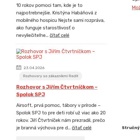
10 rokov pomoci tam, kde je to
Mož
najpotrebnejšie. Kristýna Habáňová z
mobilného hospicu Nejste sami rozpráva,
ako funguje starostlivosť o
nevyliečiteľne...
čítať celé
23.04.2026
Rozhovory so zákazníkmi RedX
Rozhovor s Jiřím Čtvrtníčkom –
Spolok SPJ
Airsoft, prvá pomoc, tábory v prírode –
Spolok SPJ to pre deti robí už viac ako 20
rokov. Jiří Čtvrtníček nám prezradil, prečo
je branná výchova pre d...
čítať celé
Stručný 