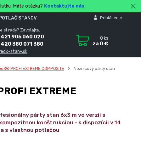
platku. Máte otázku?
Kontaktujte nás
 POTLAČ STANOV
Prihlásenie
e si rady? Zavolajte.
+421 905 060 020
0
ks
za
0 €
+420 380 071 380
redx-stany.sk
edX® PROFI EXTREME COMPOSITE
Nožnicový párty stan
PROFI EXTREME
fesionálny párty stan 6x3 m vo verzii s
kompozitnou konštrukciou - k dispozícii v 14
 a s vlastnou potlačou