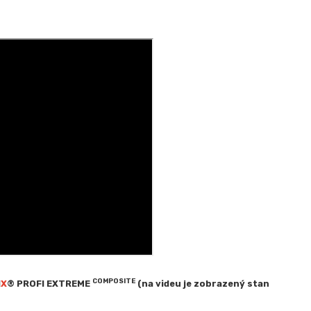
COMPOSITE
d
X
® PROFI EXTREME
(na videu je zobrazený stan