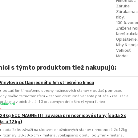
Hmotnosť:
Záruka:
Záruka na 
kĺby:
100 % vode
Znížená hor
Konštrukcia
Opláštenie:
Kĺby & spoje
Veľkosť:
Model:
íci s týmto produktom tiež nakupujú:
Vinylová potlač jedného 6m strešného límca
• potlač 6m límca/lemu strechy nožnicových stanov • potlač pomocou
vinylového termotransferu • cenovo dostupná varianta potlače • realizácia
prebieha v priebehu 5–10 pracovných dní • široký výber farieb
Skladom
24kg ECO MAGNETIT závažia pre nožnicové stany (sada 2x
ks á 12 kg)
• sada 2x ks závaží na ukotvenie nožnicových stanov • hmotnosť: 2x 12kg
• rozmery: 30x30x6 cm • materiál vonkajšieho obalu: polymér • materiál