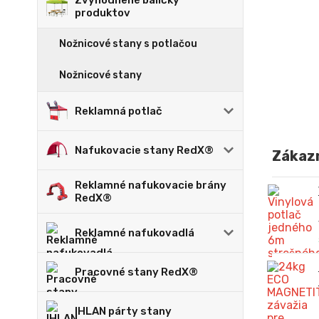
Zvýhodnené balíčky
produktov
Nožnicové stany s potlačou
Nožnicové stany
Reklamná potlač
Nafukovacie stany RedX®
Zákazn
Reklamné nafukovacie brány
RedX®
Reklamné nafukovadlá
Pracovné stany RedX®
IHLAN párty stany