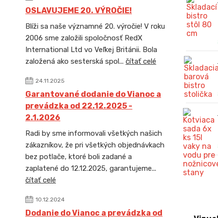
OSLAVUJEME 20. VÝROČIE!
Blíži sa naše významné 20. výročie! V roku
2006 sme založili spoločnosť RedX
International Ltd vo Veľkej Británii. Bola
založená ako sesterská spol...
čítať celé
24.11.2025
Garantované dodanie do Vianoc a
prevádzka od 22.12.2025 -
2.1.2026
Radi by sme informovali všetkých našich
zákazníkov, že pri všetkých objednávkach
bez potlače, ktoré boli zadané a
zaplatené do 12.12.2025, garantujeme...
čítať celé
10.12.2024
Dodanie do Vianoc a prevádzka od