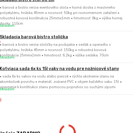
• barová a bistro verzia eventového stola • horná doska z masívneho
polyetylénu, hrúbka 45mm • nosnosť: 50kg pri rovnomernom zaťažení •
robustná kovová konštrukcia 25mmx1mm • hmotnosť: 8kg • výška hornej
dosky: 110cm
Skladom
Skladacia barová bistro stolička
• barová a bistro verzia stoličky na podujatia • sedák a operadlo z
polyetylénu, hrúbka 45mm • nosnosť: 150kg • robustná kovová
konštrukcia 25mmx1mm • hmotnosť: 6,2kg • výška sedáka: 70cm
Skladom
Kotviaca sada 6x ks 15l vaky na vodu pre nožnicové stany
• sada 6x ks vakov na vodu alebo piesok • rýchle ukotvenie stanu na
akomkoľvek povrchu • materiál: zvárané PVC • objem každého vaku: 15l •
upevnenie k konštrukcii stanu pomocou popruhov so suchými zipsmi
Skladom