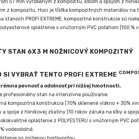
rom 57 mm vyrobeným z kompozitu, kĺbom a spojom z hliníko
m z kompozitu. Hoci je tĺšťka kompozitných materiálov na t
 na stanoch PROFI EXTREME, kompozitné konštrukcie sú nielen
 polyesterové opláštenie s vnútorným PVC poťahom (100 % v
COMPO
 SI VYBRAŤ TENTO PROFI EXTREME
rémna pevnosť a odolnosť pri nižšej hmotnosti.
e profesionálny stan na intenzívne používanie.
ná kompozitná konštrukcia (70% sklenené vlákno + 30% viny
y a spoje z hliníkovej zliatiny (10 rokov záruka na kĺby a spoje
okokvalitné opláštenie z POLYESTERU s vnútorným PVC po
% vodeodolné.
áštenie so zníženou horľavosťou.