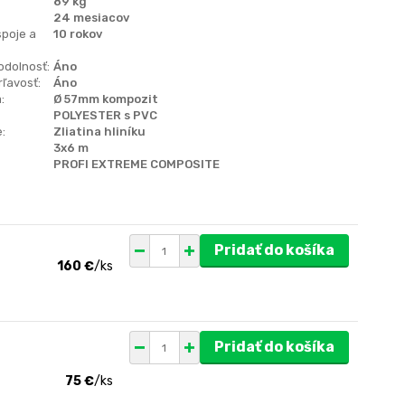
89 kg
24 mesiacov
spoje a
10 rokov
odolnosť:
Áno
ľavosť:
Áno
:
Ø 57mm kompozit
POLYESTER s PVC
:
Zliatina hliníku
3x6 m
PROFI EXTREME COMPOSITE
Pridať do košíka
160 €
/
ks
Pridať do košíka
75 €
/
ks