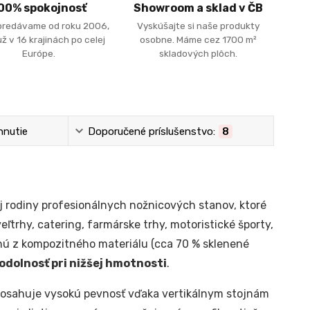
00% spokojnosť
Showroom a sklad v ČB
predávame od roku 2006,
Vyskúšajte si naše produkty
ž v 16 krajinách po celej
osobne. Máme cez 1700 m²
Európe.
skladových plôch.
hnutie
Doporučené príslušenstvo:
8
j rodiny profesionálnych nožnicových stanov, ktoré
eľtrhy, catering, farmárske trhy, motoristické športy,
enú z kompozitného materiálu (cca 70 % sklenené
dolnosť pri nižšej hmotnosti
.
osahuje vysokú pevnosť vďaka vertikálnym stojnám