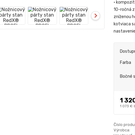
• kompozit
10-ročná z
zníženou h
kotviaca s
nastaveni
Dostup
Farba
Bočné 
1 32
1 073 €
Číslo produ
Výrobca: