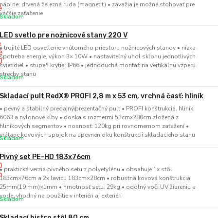
náplne: drvená železná ruda (magnetit) • závažia je možné stohovať pre
väčšie zaťaženie
Skladom
LED svetlo pre nožnicové stany 220 V
• trojité LED osvetlenie vnútorného priestoru nožnicových stanov • nízka
spotreba energie, výkon 3× 10W • nastaviteľný uhol sklonu jednotlivých
svietidiel • stupeň krytia: IP66 • jednoduchá montáž na vertikálnu vzperu
strechy stanu
Skladom
Skladací pult RedX® PROFI 2,8 m x 53 cm, vrchná časť: hliník
• pevný a stabilný predajný/prezentačný pult • PROFI konštrukcia, hliník
6063 a nylonové kĺby • doska s rozmermi 53cmx280cm zložená z
hliníkových segmentov • nosnosť: 120kg pri rovnomernom zaťažení •
vrátane kovových spojok na upevnenie ku konštrukcii skladacieho stanu
Skladom
Pivný set PE-HD 183x76cm
• praktická verzia pivného setu z polyetylénu • obsahuje 1x stôl
183cm×76cm a 2x lavicu 183cm×28cm • robustná kovová konštrukcia
25mm(19 mm)×1mm • hmotnosť setu: 29kg • odolný voči UV žiareniu a
vode, vhodný na použitie v interiéri aj exteriéri
Skladom
Skladací bistro stôl 80 cm