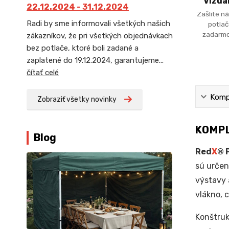
Vizua
22.12.2024 - 31.12.2024
Zašlite ná
Radi by sme informovali všetkých našich
potlač
zadarmo
zákazníkov, že pri všetkých objednávkach
bez potlače, ktoré boli zadané a
zaplatené do 19.12.2024, garantujeme...
čítať celé
Kompl
Zobraziť všetky novinky
KOMPL
Blog
Red
X
® 
sú urče
výstavy 
vlákno, 
Konštruk