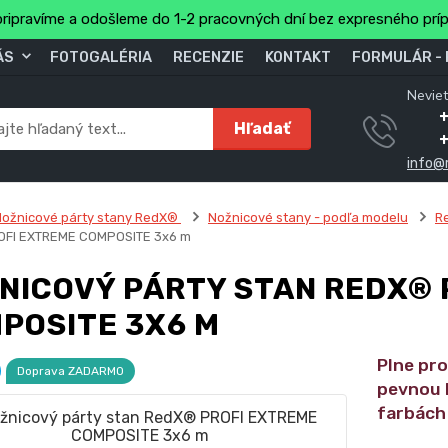
ripravíme a odošleme do 1-2 pracovných dní bez expresného prí
ÁS
FOTOGALÉRIA
RECENZIE
KONTAKT
FORMULÁR -
Neviet
Hľadať
info@
ožnicové párty stany RedX®
Nožnicové stany - podľa modelu
R
OFI EXTREME COMPOSITE 3x6 m
NICOVÝ PÁRTY STAN REDX® 
POSITE 3X6 M
Plne pro
Doprava ZADARMO
pevnou 
farbách