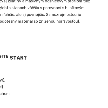
vej zliatiny a masívnym nožnicovým profilom tiež
ýchto stanoch väčšia v porovnaní s hliníkovými
 ľahšie, ale aj pevnejšie. Samozrejmosťou je
odotesný materiál so zníženou horľavosťou).
SITE
STAN?
l).
!).
ťahom.