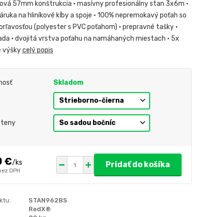
ová 57mm konštrukcia • masívny profesionálny stan 3x6m •
áruka na hliníkové kĺby a spoje • 100% nepremokavý poťah so
orľavosťou (polyester s PVC poťahom) • prepravné tašky •
ada • dvojitá vrstva poťahu na namáhaných miestach • 5x
e výšky
celý popis
nosť
Skladom
steny
0 €
/
ks
Pridať do košíka
bez DPH
ktu:
STAN962BS
RedX®