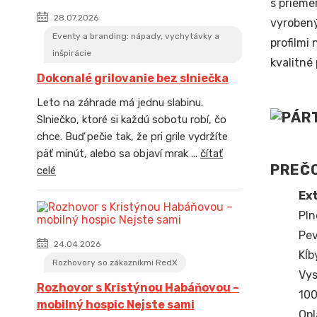
s prieme
28.07.2026
vyrobený
Eventy a branding: nápady, vychytávky a
profilmi
inšpirácie
kvalitné
Dokonalé grilovanie bez slniečka
Leto na záhrade má jednu slabinu.
Slniečko, ktoré si každú sobotu robí, čo
chce. Buď pečie tak, že pri grile vydržíte
päť minút, alebo sa objaví mrak ...
čítať
PREČO
celé
Ext
Pln
Pev
24.04.2026
Kĺb
Rozhovory so zákazníkmi RedX
Vys
Rozhovor s Kristýnou Habáňovou –
100
mobilný hospic Nejste sami
Opl