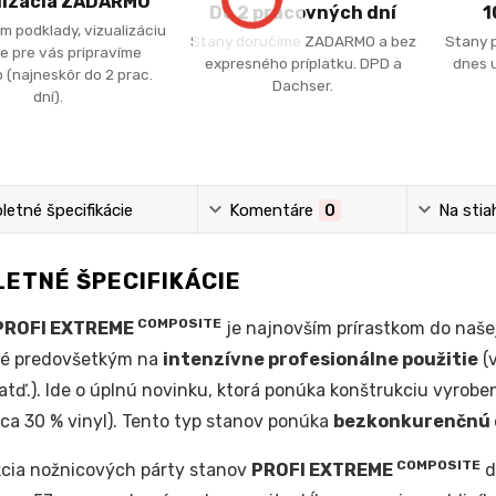
lizácia ZADARMO
Do 2 pracovných dní
1
m podklady, vizualizáciu
Stany doručíme ZADARMO a bez
Stany 
e pre vás pripravíme
expresného príplatku. DPD a
dnes u
 (najneskôr do 2 prac.
Dachser.
dní).
etné špecifikácie
Komentáre
0
Na stia
ETNÉ ŠPECIFIKÁCIE
COMPOSITE
PROFI EXTREME
je najnovším prírastkom do naše
né predovšetkým na
intenzívne profesionálne použitie
(v
atď.). Ide o úplnú novinku, ktorá ponúka konštrukciu vyrob
cca 30 % vinyl). Tento typ stanov ponúka
bezkonkurenčnú o
COMPOSITE
cia nožnicových párty stanov
PROFI EXTREME
d